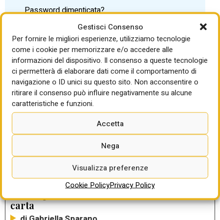
Password dimenticata?
Gestisci Consenso
Per fornire le migliori esperienze, utilizziamo tecnologie
come i cookie per memorizzare e/o accedere alle
informazioni del dispositivo. Il consenso a queste tecnologie
ci permetterà di elaborare dati come il comportamento di
LEGGI ANCHE
navigazione o ID unici su questo sito. Non acconsentire o
ritirare il consenso può influire negativamente su alcune
La temporanea sospensione
caratteristiche e funzioni.
dell’anticipazione nei contratti pubblici va
richiesta dall’appaltatore e approvata dalla
Accetta
stazione appaltante: contribuirà ad
alleggerire le tensioni finanziarie di
Nega
numerosi operatori economici
Visualizza preferenze
di Gabriella Sparano
Cookie Policy
Privacy Policy
RUP in prestito, una riforma rimasta sulla
carta
di Gabriella Sparano