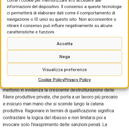
come i cookie per memorizzare e/o accedere alle
Utilitalia raccontato da Dal Fabbro è che
le statistiche Inail
informazioni del dispositivo. Il consenso a queste tecnologie
collocano la federazione a
livelli di tutela superiori
rispetto
ci permetterà di elaborare dati come il comportamento di
alla media del settore industriale.
Le statistiche mostrano
navigazione o ID unici su questo sito. Non acconsentire o
che nel settore dei servizi ambientali, le imprese associate
ritirare il consenso può influire negativamente su alcune
a
Utilitalia
presentano un andamento infortunistico migliore
caratteristiche e funzioni.
rispetto alle imprese non associate, dimostrando che la
Accetta
stabilità degli affidamenti e delle concessioni, rispetto alla
frammentazione del ciclo produttivo in appalti, giova ai
Nega
livelli di salute e sicurezza dei lavoratori, ha aggiunto.
Capitolo qualificazione degli appaltatori. E’ un tassello
Visualizza preferenze
fondamentale per Utilitalia perché l
e tragedie recenti in
Cookie Policy
Privacy Policy
Italia riguardano entrambi i tipi di appalti pubblici e privati e
mettono in evidenza la crescente destrutturazione delle
filiere produttive private
, che porta a un lavoro più precario
e insicuro man mano che si scende lungo la catena
produttiva. Ragionare in termini di qualificazione significa
contrastare
la logica del
ribasso e non limitarsi poi a
invocare solo l’inasprimento delle sanzioni penali.
La