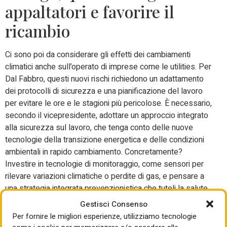
appaltatori e favorire il
ricambio
Ci sono poi da considerare gli effetti dei cambiamenti
climatici anche sull’operato di imprese come le utilities. Per
Dal Fabbro, q
uesti nuovi rischi richiedono un
adattamento
dei protocolli di sicurezza
e una pianificazione del lavoro
per evitare le ore e le stagioni più pericolose. È necessario,
secondo il vicepresidente, adottare un approccio integrato
alla sicurezza sul lavoro, che tenga conto delle nuove
tecnologie della transizione energetica e delle
condizioni
ambientali in rapido cambiamento
.
Concretamente?
Investire in tecnologie di monitoraggio, come sensori per
rilevare variazioni climatiche o perdite di gas, e pensare a
una
strategia integrata prevenzionistica
che tuteli la salute
e la sicurezza dei lavoratori.
Gestisci Consenso
Per fornire le migliori esperienze, utilizziamo tecnologie
Ma il cuore della prevenzione è l’organizzazione. Il vanto di