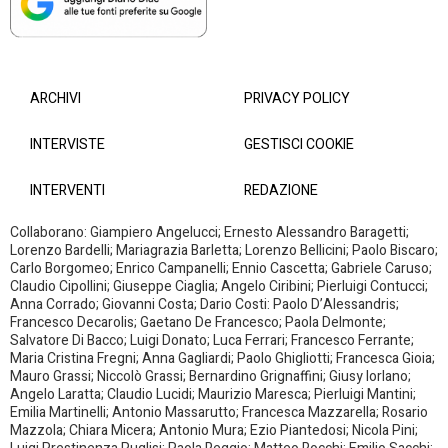
ARCHIVI
PRIVACY POLICY
INTERVISTE
GESTISCI COOKIE
INTERVENTI
REDAZIONE
Collaborano: Giampiero Angelucci; Ernesto Alessandro Baragetti;
Lorenzo Bardelli; Mariagrazia Barletta; Lorenzo Bellicini; Paolo Biscaro;
Carlo Borgomeo; Enrico Campanelli; Ennio Cascetta; Gabriele Caruso;
Claudio Cipollini; Giuseppe Ciaglia; Angelo Ciribini; Pierluigi Contucci;
Anna Corrado; Giovanni Costa; Dario Costi: Paolo D’Alessandris;
Francesco Decarolis; Gaetano De Francesco; Paola Delmonte;
Salvatore Di Bacco; Luigi Donato; Luca Ferrari; Francesco Ferrante;
Maria Cristina Fregni; Anna Gagliardi; Paolo Ghigliotti; Francesca Gioia;
Mauro Grassi; Niccolò Grassi; Bernardino Grignaffini; Giusy Iorlano;
Angelo Laratta; Claudio Lucidi; Maurizio Maresca; Pierluigi Mantini;
Emilia Martinelli; Antonio Massarutto; Francesca Mazzarella; Rosario
Mazzola; Chiara Micera; Antonio Mura; Ezio Piantedosi; Nicola Pini;