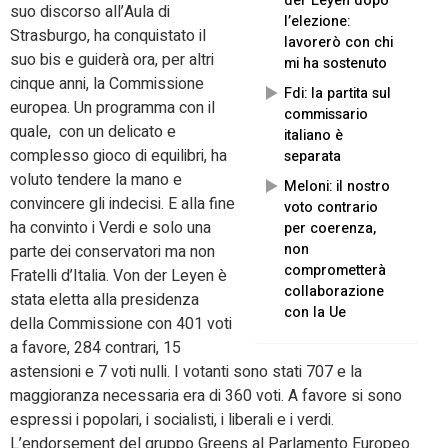
der Leyen dopo
suo discorso all’Aula di
l’elezione:
Strasburgo, ha conquistato il
lavorerò con chi
suo bis e guiderà ora, per altri
mi ha sostenuto
cinque anni, la Commissione
Fdi: la partita sul
europea. Un programma con il
commissario
quale, con un delicato e
italiano è
complesso gioco di equilibri, ha
separata
voluto tendere la mano e
Meloni: il nostro
convincere gli indecisi. E alla fine
voto contrario
ha convinto i Verdi e solo una
per coerenza,
non
parte dei conservatori ma non
comprometterà
Fratelli d’Italia. Von der Leyen è
collaborazione
stata eletta alla presidenza
con la Ue
della Commissione con 401 voti
a favore, 284 contrari, 15
astensioni e 7 voti nulli. I votanti sono stati 707 e la
maggioranza necessaria era di 360 voti. A favore si sono
espressi i popolari, i socialisti, i liberali e i verdi.
L’endorsement del gruppo Greens al Parlamento Europeo