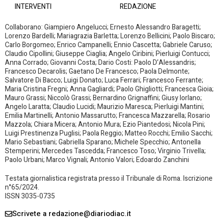
INTERVENTI
REDAZIONE
Collaborano: Giampiero Angelucci; Ernesto Alessandro Baragetti;
Lorenzo Bardelli; Mariagrazia Barletta; Lorenzo Bellicini; Paolo Biscaro;
Carlo Borgomeo; Enrico Campanelli; Ennio Cascetta; Gabriele Caruso;
Claudio Cipollini; Giuseppe Ciaglia; Angelo Ciribini; Pierluigi Contucci;
Anna Corrado; Giovanni Costa; Dario Costi: Paolo D’Alessandris;
Francesco Decarolis; Gaetano De Francesco; Paola Delmonte;
Salvatore Di Bacco; Luigi Donato; Luca Ferrari; Francesco Ferrante;
Maria Cristina Fregni; Anna Gagliardi; Paolo Ghigliotti; Francesca Gioia;
Mauro Grassi; Niccolò Grassi; Bernardino Grignaffini; Giusy Iorlano;
Angelo Laratta; Claudio Lucidi; Maurizio Maresca; Pierluigi Mantini;
Emilia Martinelli; Antonio Massarutto; Francesca Mazzarella; Rosario
Mazzola; Chiara Micera; Antonio Mura; Ezio Piantedosi; Nicola Pini;
Luigi Prestinenza Puglisi; Paola Reggio; Matteo Rocchi; Emilio Sacchi;
Mario Sebastiani; Gabriella Sparano; Michele Specchio; Antonella
Stemperini; Mercedes Tascedda; Francesco Toso; Virginio Trivella;
Paolo Urbani; Marco Vignali; Antonio Valori; Edoardo Zanchini
Testata giornalistica registrata presso il Tribunale di Roma. Iscrizione
n°65/2024.
ISSN 3035-0735
Scrivete a redazione@diariodiac.it