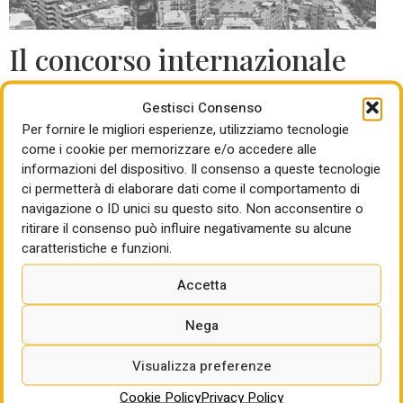
Il concorso internazionale
Il progetto riguarderà un’area di 20.300 mq: il concorso
Gestisci Consenso
internazionale di progettazione sarà bandito dal Fondo
Per fornire le migliori esperienze, utilizziamo tecnologie
Ambiente (gestito da Dea Capital, di cui Ama è proprietario
come i cookie per memorizzare e/o accedere alle
al 100% e nel quale l’azienda ha conferito l’area da
informazioni del dispositivo. Il consenso a queste tecnologie
valorizzare). Verrà scelto il masterplan con la proposta che
ci permetterà di elaborare dati come il comportamento di
navigazione o ID unici su questo sito. Non acconsentire o
meglio interpreta i principi alla base della rigenerazione del
ritirare il consenso può influire negativamente su alcune
quadrante, fa sapere Roma Capitale: valorizzazione del
caratteristiche e funzioni.
patrimonio di Ama spa, impatto positivo sul tessuto urbano
di riferimento e aumento delle dotazioni pubbliche e
Accetta
miglioramento della qualità ambientale e architettonica
dello spazio insediato. L’intervento dovrà promuove le
Nega
tecniche di bioedilizia più avanzate, assicurando i più
elevati livelli di efficienza energetica e lo sviluppo delle
Visualizza preferenze
fonti rinnovabili nel rispetto della normativa vigente.
Cookie Policy
Privacy Policy