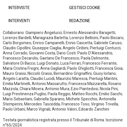
INTERVISTE
GESTISCI COOKIE
INTERVENTI
REDAZIONE
Collaborano: Giampiero Angelucci; Ernesto Alessandro Baragetti;
Lorenzo Bardelli; Mariagrazia Barletta; Lorenzo Bellicini; Paolo Biscaro;
Carlo Borgomeo; Enrico Campanelli; Ennio Cascetta; Gabriele Caruso;
Claudio Cipollini; Giuseppe Ciaglia; Angelo Ciribini; Pierluigi Contucci;
Anna Corrado; Giovanni Costa; Dario Costi: Paolo D’Alessandris;
Francesco Decarolis; Gaetano De Francesco; Paola Delmonte;
Salvatore Di Bacco; Luigi Donato; Luca Ferrari; Francesco Ferrante;
Maria Cristina Fregni; Anna Gagliardi; Paolo Ghigliotti; Francesca Gioia;
Mauro Grassi; Niccolò Grassi; Bernardino Grignaffini; Giusy Iorlano;
Angelo Laratta; Claudio Lucidi; Maurizio Maresca; Pierluigi Mantini;
Emilia Martinelli; Antonio Massarutto; Francesca Mazzarella; Rosario
Mazzola; Chiara Micera; Antonio Mura; Ezio Piantedosi; Nicola Pini;
Luigi Prestinenza Puglisi; Paola Reggio; Matteo Rocchi; Emilio Sacchi;
Mario Sebastiani; Gabriella Sparano; Michele Specchio; Antonella
Stemperini; Mercedes Tascedda; Francesco Toso; Virginio Trivella;
Paolo Urbani; Marco Vignali; Antonio Valori; Edoardo Zanchini
Testata giornalistica registrata presso il Tribunale di Roma. Iscrizione
n°65/2024.