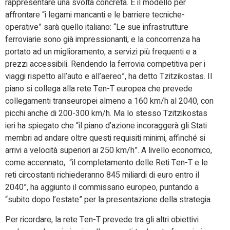
rappresentare una svolta concreta. E il modello per
affrontare “i legami mancanti e le barriere tecniche-
operative” sarà quello italiano: “Le sue infrastrutture
ferroviarie sono già impressionanti, e la concorrenza ha
portato ad un miglioramento, a servizi più frequenti e a
prezzi accessibili. Rendendo la ferrovia competitiva per i
viaggi rispetto all’auto e all’aereo”, ha detto Tzitzikostas. Il
piano si collega alla rete Ten-T europea che prevede
collegamenti transeuropei almeno a 160 km/h al 2040, con
picchi anche di 200-300 km/h. Ma lo stesso Tzitzikostas
ieri ha spiegato che “il piano d’azione incoraggerà gli Stati
membri ad andare oltre questi requisiti minimi, affinché si
arrivi a velocità superiori ai 250 km/h”. A livello economico,
come accennato, “il completamento delle Reti Ten-T e le
reti circostanti richiederanno 845 miliardi di euro entro il
2040”, ha aggiunto il commissario europeo, puntando a
“subito dopo l’estate” per la presentazione della strategia.
Per ricordare, la rete Ten-T prevede tra gli altri obiettivi