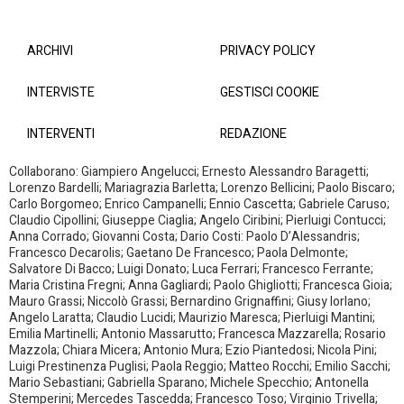
ARCHIVI
PRIVACY POLICY
INTERVISTE
GESTISCI COOKIE
INTERVENTI
REDAZIONE
Collaborano: Giampiero Angelucci; Ernesto Alessandro Baragetti;
Lorenzo Bardelli; Mariagrazia Barletta; Lorenzo Bellicini; Paolo Biscaro;
Carlo Borgomeo; Enrico Campanelli; Ennio Cascetta; Gabriele Caruso;
Claudio Cipollini; Giuseppe Ciaglia; Angelo Ciribini; Pierluigi Contucci;
Anna Corrado; Giovanni Costa; Dario Costi: Paolo D’Alessandris;
Francesco Decarolis; Gaetano De Francesco; Paola Delmonte;
Salvatore Di Bacco; Luigi Donato; Luca Ferrari; Francesco Ferrante;
Maria Cristina Fregni; Anna Gagliardi; Paolo Ghigliotti; Francesca Gioia;
Mauro Grassi; Niccolò Grassi; Bernardino Grignaffini; Giusy Iorlano;
Angelo Laratta; Claudio Lucidi; Maurizio Maresca; Pierluigi Mantini;
Emilia Martinelli; Antonio Massarutto; Francesca Mazzarella; Rosario
Mazzola; Chiara Micera; Antonio Mura; Ezio Piantedosi; Nicola Pini;
Luigi Prestinenza Puglisi; Paola Reggio; Matteo Rocchi; Emilio Sacchi;
Mario Sebastiani; Gabriella Sparano; Michele Specchio; Antonella
Stemperini; Mercedes Tascedda; Francesco Toso; Virginio Trivella;