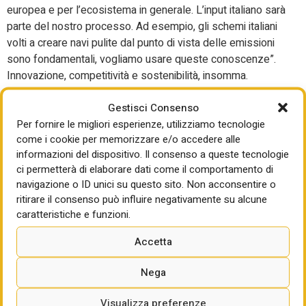
europea e per l’ecosistema in generale. L’input italiano sarà
parte del nostro processo. Ad esempio, gli schemi italiani
volti a creare navi pulite dal punto di vista delle emissioni
sono fondamentali, vogliamo usare queste conoscenze”.
Innovazione, competitività e sostenibilità, insomma.
Quanto all’automotive, invece, Tzitzikostas ha confermato
Gestisci Consenso
“il piano d’azione, che è di grande importanza per l’Italia, è
Per fornire le migliori esperienze, utilizziamo tecnologie
volto ad assicurare che i fornitori e i produttori europei
come i cookie per memorizzare e/o accedere alle
siano innovativi, competitivi e fermamente legati
informazioni del dispositivo. Il consenso a queste tecnologie
all’Europa”. E l’obiettivo è non più al 2025 ma al 2027 per
ci permetterà di elaborare dati come il comportamento di
“raggiungere la conformità” sugli standard di CO2. “Stiamo
navigazione o ID unici su questo sito. Non acconsentire o
ritirare il consenso può influire negativamente su alcune
aumentando il sostegno alla filiera della batteria – ha
caratteristiche e funzioni.
concluso – A marzo la commissione ha selezionato 47
progetti strategici per aumentare la capacità di materie
Accetta
prime europee. Presto cominceremo a rivedere delle
politiche specifiche come il sistema di scambio di CO2.
Nega
Stiamo accelerando nostre attività in tal senso”. La
revisione, come noto, è stata anticipata a fine 2025, dunque
Visualizza preferenze