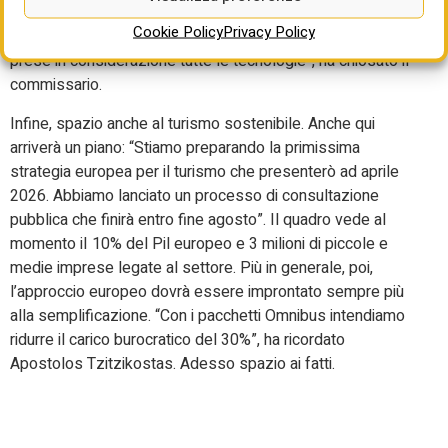
di un anno: Vogliamo “dare stabilità al mercato e
Cookie Policy
Privacy Policy
concludere il dibattito sulla neutralità tecnologica. Vanno
prese in considerazione tutte le tecnologie”, ha chiosato il
commissario.
Infine, spazio anche al turismo sostenibile. Anche qui
arriverà un piano: “Stiamo preparando la primissima
strategia europea per il turismo che presenterò ad aprile
2026. Abbiamo lanciato un processo di consultazione
pubblica che finirà entro fine agosto”. Il quadro vede al
momento iI 10% del Pil europeo e 3 milioni di piccole e
medie imprese legate al settore. Più in generale, poi,
l’approccio europeo dovrà essere improntato sempre più
alla semplificazione. “Con i pacchetti Omnibus intendiamo
ridurre il carico burocratico del 30%”, ha ricordato
Apostolos Tzitzikostas. Adesso spazio ai fatti.