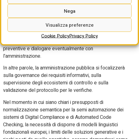
informativi ex post, ma definisce in precedenza la struttura
Nega
dei dati, le proprietà richieste, i criteri di validazione, le
regole di controllo e le condizioni di conformità.
Visualizza preferenze
Il professionista incaricato, pertanto, nel corso della
Cookie Policy
Privacy Policy
modellazione delle informazioni, potrà eseguire verifiche
preventive e dialogare eventualmente con
l’amministrazione.
In altre parole, la amministrazione pubblica si focalizzerà
sulla governance dei requisiti informativi, sulla
supervisione degli ecosistemi di controllo e sulla
validazione del protocollo per le verifiche.
Nel momento in cui siano chiari i presupposti di
normalizzazione semantica per la semi automazione dei
sistemi di Digital Compliance e di Automated Code
Checking, la necessità di disporre di modelli linguistici
fondazionali europei, i limiti delle soluzioni generative e i