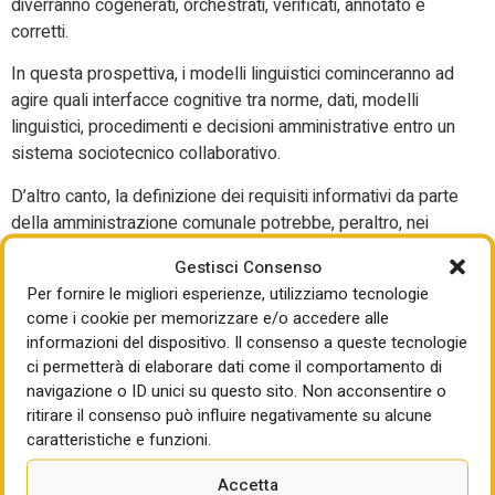
diverranno cogenerati, orchestrati, verificati, annotato e
corretti.
In questa prospettiva, i modelli linguistici cominceranno ad
agire quali interfacce cognitive tra norme, dati, modelli
linguistici, procedimenti e decisioni amministrative entro un
sistema sociotecnico collaborativo.
D’altro canto, la definizione dei requisiti informativi da parte
della amministrazione comunale potrebbe, peraltro, nei
casi dell’asseverazione, fungere da dispositivo di
Gestisci Consenso
autoverifica da parte dei professionisti incaricati.
Per fornire le migliori esperienze, utilizziamo tecnologie
Se l’amministrazione comunale definisce requisiti
come i cookie per memorizzare e/o accedere alle
informazioni del dispositivo. Il consenso a queste tecnologie
informativi strutturati, computabili e semanticamente
ci permetterà di elaborare dati come il comportamento di
coerenti, essi possono effettivamente assumere una
navigazione o ID unici su questo sito. Non acconsentire o
duplice funzione di requisito istruttorio per la pubblica
ritirare il consenso può influire negativamente su alcune
amministrazione e di dispositivo di autoverifica preventiva
caratteristiche e funzioni.
per il professionista asseverante.
Accetta
L’amministrazione comunale non verifica contenitore