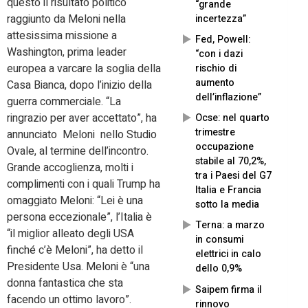
questo il risultato politico
“grande
raggiunto da Meloni nella
incertezza”
attesissima missione a
Fed, Powell:
Washington, prima leader
“con i dazi
europea a varcare la soglia della
rischio di
aumento
Casa Bianca, dopo l’inizio della
dell’inflazione”
guerra commerciale. “La
ringrazio per aver accettato”, ha
Ocse: nel quarto
trimestre
annunciato Meloni nello Studio
occupazione
Ovale, al termine dell’incontro.
stabile al 70,2%,
Grande accoglienza, molti i
tra i Paesi del G7
complimenti con i quali Trump ha
Italia e Francia
omaggiato Meloni: “Lei è una
sotto la media
persona eccezionale”, l’Italia è
Terna: a marzo
“il miglior alleato degli USA
in consumi
finché c’è Meloni”, ha detto il
elettrici in calo
Presidente Usa. Meloni è “una
dello 0,9%
donna fantastica che sta
Saipem firma il
facendo un ottimo lavoro”.
rinnovo