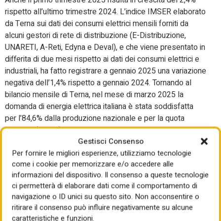
Anche il primo trimestre 2025 risulta in crescita del 2,4%
rispetto all’ultimo trimestre 2024. L’indice IMSER elaborato
da Terna sui dati dei consumi elettrici mensili forniti da
alcuni gestori di rete di distribuzione (E-Distribuzione,
UNARETI, A-Reti, Edyna e Deval), e che viene presentato in
differita di due mesi rispetto ai dati dei consumi elettrici e
industriali, ha fatto registrare a gennaio 2025 una variazione
negativa dell’1,4% rispetto a gennaio 2024. Tornando al
bilancio mensile di Terna, nel mese di marzo 2025 la
domanda di energia elettrica italiana è stata soddisfatta
per l’84,6% dalla produzione nazionale e per la quota
restante (15,4%) dal saldo dell’energia scambiata con
Gestisci Consenso
l’estero. Il valore del saldo estero mensile è stato pari a
Per fornire le migliori esperienze, utilizziamo tecnologie
3,9 TWh, -25,9% rispetto al valore registrato a marzo 2024
come i cookie per memorizzare e/o accedere alle
(5,24 TWh). In particolare, la riduzione dell’import è
informazioni del dispositivo. Il consenso a queste tecnologie
essenzialmente imputabile a minori flussi dalla frontiera
ci permetterà di elaborare dati come il comportamento di
svizzera. In dettaglio, la produzione nazionale netta è
navigazione o ID unici su questo sito. Non acconsentire o
risultata pari a 22 miliardi di kWh. Le fonti rinnovabili hanno
ritirare il consenso può influire negativamente su alcune
coperto il 39% della domanda elettrica (era il 42,3% a
caratteristiche e funzioni.