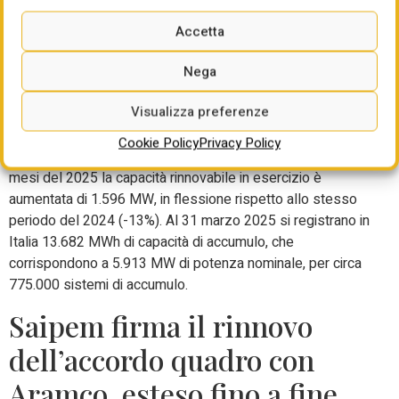
marzo 2024). In aumento la fonte fotovoltaica (+23,8%) e
termica (+18,6%). In diminuzione la fonte idrica (-33,6%),
Accetta
geotermica (-2,4%) ed eolica (-7,2%). Per quest’ultima si
tratta del terzo mese consecutivo di flessione. A marzo la
Nega
nuova capacità rinnovabile è in aumento di 777 MW, +52%
Visualizza preferenze
rispetto allo stesso mese dello scorso anno. Di questi,
352 MW per impianti collegati in Alta Tensione, 263 MW in
Cookie Policy
Privacy Policy
Media Tensione e 161 MW in Bassa Tensione. Nei primi tre
mesi del 2025 la capacità rinnovabile in esercizio è
aumentata di 1.596 MW, in flessione rispetto allo stesso
periodo del 2024 (-13%). Al 31 marzo 2025 si registrano in
Italia 13.682 MWh di capacità di accumulo, che
corrispondono a 5.913 MW di potenza nominale, per circa
775.000 sistemi di accumulo.
Saipem firma il rinnovo
dell’accordo quadro con
Aramco, esteso fino a fine