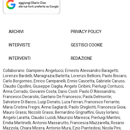
ARCHIVI
PRIVACY POLICY
INTERVISTE
GESTISCI COOKIE
INTERVENTI
REDAZIONE
Collaborano: Giampiero Angelucci; Ernesto Alessandro Baragetti;
Lorenzo Bardelli; Mariagrazia Barletta; Lorenzo Bellicini; Paolo Biscaro;
Carlo Borgomeo; Enrico Campanelli; Ennio Cascetta; Gabriele Caruso;
Claudio Cipollini; Giuseppe Ciaglia; Angelo Ciribini; Pierluigi Contucci;
Anna Corrado; Giovanni Costa; Dario Costi: Paolo D’Alessandris;
Francesco Decarolis; Gaetano De Francesco; Paola Delmonte;
Salvatore Di Bacco; Luigi Donato; Luca Ferrari; Francesco Ferrante;
Maria Cristina Fregni; Anna Gagliardi; Paolo Ghigliotti; Francesca Gioia;
Mauro Grassi; Niccolò Grassi; Bernardino Grignaffini; Giusy Iorlano;
Angelo Laratta; Claudio Lucidi; Maurizio Maresca; Pierluigi Mantini;
Emilia Martinelli; Antonio Massarutto; Francesca Mazzarella; Rosario
Mazzola; Chiara Micera; Antonio Mura; Ezio Piantedosi; Nicola Pini;