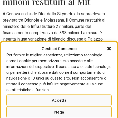
milioni restituiti al Mit
A Genova si chiude l’iter dello Skymetro, la sopraelevata
prevista tra Brignole e Molassana. Il Comune restituirà al
ministero delle Infrastrutture 27 milioni, parte del
finanziamento complessivo da 398 milioni. La misura è
inserita in una variazione di bilancio discussa a Palazzo
Tursi. La sindaca Silvia Salis e il vicesindaco Alessandro
Gestisci Consenso
Terrile rivendicano la chiusura di un progetto definito inutile,
Per fornire le migliori esperienze, utilizziamo tecnologie
impattante e non interamente finanziato. Il centrodestra
come i cookie per memorizzare e/o accedere alle
accusa l’amministrazione di aver tradito la promessa di
informazioni del dispositivo. Il consenso a queste tecnologie
salvare i fondi per opere alternative in Valbisagno. Nella
ci permetterà di elaborare dati come il comportamento di
stessa variazione compaiono anche 3,5 milioni accantonati
navigazione o ID unici su questo sito. Non acconsentire o
per il possibile mancato gettito della tassa sugli imbarchi.
ritirare il consenso può influire negativamente su alcune
caratteristiche e funzioni.
Bari, il San Nicola verso una
Accetta
concessione con canoni
Nega
variabili