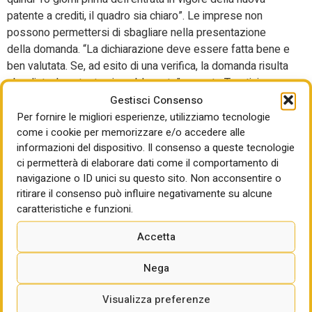
patente a crediti, il quadro sia chiaro”. Le imprese non
possono permettersi di sbagliare nella presentazione
della domanda. “La dichiarazione deve essere fatta bene e
ben valutata. Se, ad esito di una verifica, la domanda risulta
sbagliata, la patente viene bloccata”, avverte Trestini.
Gestisci Consenso
L’Ance sta, intanto, svolgendo un lavoro capillare sui
Per fornire le migliori esperienze, utilizziamo tecnologie
territori. “Noi stiamo già istruendo le nostra associazioni
come i cookie per memorizzare e/o accedere alle
territoriali in base a quello che abbiamo recepito nel testo
informazioni del dispositivo. Il consenso a queste tecnologie
sui documenti richiesti, su questo siamo già in grado di
ci permetterà di elaborare dati come il comportamento di
assistere le imprese. Ma è evidente che abbiamo bisogno
navigazione o ID unici su questo sito. Non acconsentire o
del testo finale per essere pienamente operativi. E’
ritirare il consenso può influire negativamente su alcune
caratteristiche e funzioni.
auspicabile – incalza Trestini – che il 20 settembre, quindi
10 giorni prima dell’entrata in vigore della nuova patente a
Accetta
crediti, il quadro sia del tutto chiaro”.
Nega
Un rischio che viene poi paventato che quello che il
sistema telematico possa andare in tilt a fronte dell’arrivo
Visualizza preferenze
di una valanga di domanda (e non sarebbe certo la prima