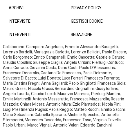
ARCHIVI
PRIVACY POLICY
INTERVISTE
GESTISCI COOKIE
INTERVENTI
REDAZIONE
Collaborano: Giampiero Angelucci; Ernesto Alessandro Baragetti;
Lorenzo Bardelli; Mariagrazia Barletta; Lorenzo Bellicini; Paolo Biscaro;
Carlo Borgomeo; Enrico Campanelli; Ennio Cascetta; Gabriele Caruso;
Claudio Cipollini; Giuseppe Ciaglia; Angelo Ciribini; Pierluigi Contucci;
Anna Corrado; Giovanni Costa; Dario Costi: Paolo D’Alessandris;
Francesco Decarolis; Gaetano De Francesco; Paola Delmonte;
Salvatore Di Bacco; Luigi Donato; Luca Ferrari; Francesco Ferrante;
Maria Cristina Fregni; Anna Gagliardi; Paolo Ghigliotti; Francesca Gioia;
Mauro Grassi; Niccolò Grassi; Bernardino Grignaffini; Giusy Iorlano;
Angelo Laratta; Claudio Lucidi; Maurizio Maresca; Pierluigi Mantini;
Emilia Martinelli; Antonio Massarutto; Francesca Mazzarella; Rosario
Mazzola; Chiara Micera; Antonio Mura; Ezio Piantedosi; Nicola Pini;
Luigi Prestinenza Puglisi; Paola Reggio; Matteo Rocchi; Emilio Sacchi;
Mario Sebastiani; Gabriella Sparano; Michele Specchio; Antonella
Stemperini; Mercedes Tascedda; Francesco Toso; Virginio Trivella;
Paolo Urbani; Marco Vignali; Antonio Valori; Edoardo Zanchini