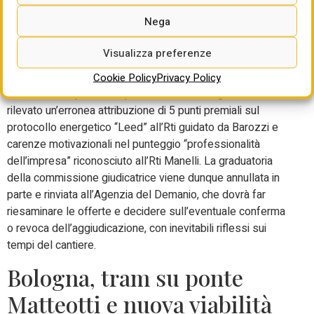
Nega
A Bari il Tribunale amministrativo regionale per la Puglia ha
accolto in parte i ricorsi incrociati dei raggruppamenti
Visualizza preferenze
Manelli Impresa e Costruzioni Barozzi sulla maxi gara da
300 milioni per il Parco della Giustizia nelle ex caserme
Cookie Policy
Privacy Policy
“Milano” e “Capozzi” al quartiere Carrassi. I giudici hanno
rilevato un’erronea attribuzione di 5 punti premiali sul
protocollo energetico “Leed” all’Rti guidato da Barozzi e
carenze motivazionali nel punteggio “professionalità
dell’impresa” riconosciuto all’Rti Manelli. La graduatoria
della commissione giudicatrice viene dunque annullata in
parte e rinviata all’Agenzia del Demanio, che dovrà far
riesaminare le offerte e decidere sull’eventuale conferma
o revoca dell’aggiudicazione, con inevitabili riflessi sui
tempi del cantiere.
Bologna, tram su ponte
Matteotti e nuova viabilità