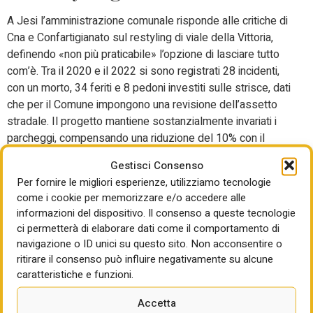
A Jesi l’amministrazione comunale risponde alle critiche di
Cna e Confartigianato sul restyling di viale della Vittoria,
definendo «non più praticabile» l’opzione di lasciare tutto
com’è. Tra il 2020 e il 2022 si sono registrati 28 incidenti,
con un morto, 34 feriti e 8 pedoni investiti sulle strisce, dati
che per il Comune impongono una revisione dell’assetto
stradale. Il progetto mantiene sostanzialmente invariati i
parcheggi, compensando una riduzione del 10% con il
nuovo park all’ex ospedale e introducendo 30 minuti
Gestisci Consenso
gratuiti per favorire il commercio di prossimità. Previsti
Per fornire le migliori esperienze, utilizziamo tecnologie
gestione semaforica intelligente, eliminazione della doppia
come i cookie per memorizzare e/o accedere alle
fila e più spazio pedonale e dehors regolamentati, con un
informazioni del dispositivo. Il consenso a queste tecnologie
investimento complessivo di 2 milioni di euro.
ci permetterà di elaborare dati come il comportamento di
navigazione o ID unici su questo sito. Non acconsentire o
Bari, Parco della Giustizia:
ritirare il consenso può influire negativamente su alcune
il Tar ordina di rivedere i
caratteristiche e funzioni.
punteggi di gara
Accetta