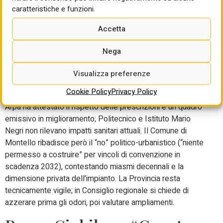
Bergamo, inceneritore di
caratteristiche e funzioni.
Montello in Regione:
Accetta
Comune contrario anche
Nega
con i permessi
Visualizza preferenze
A Bergamo, il progetto dell’inceneritore di Montello è
Cookie Policy
Privacy Policy
approdato alle commissioni regionali Sanità e Territorio:
Arpa ha attestato il rispetto delle prescrizioni e un quadro
emissivo in miglioramento; Politecnico e Istituto Mario
Negri non rilevano impatti sanitari attuali. Il Comune di
Montello ribadisce però il “no” politico-urbanistico (“niente
permesso a costruire” per vincoli di convenzione in
scadenza 2032), contestando miasmi decennali e la
dimensione privata dell’impianto. La Provincia resta
tecnicamente vigile; in Consiglio regionale si chiede di
azzerare prima gli odori, poi valutare ampliamenti.