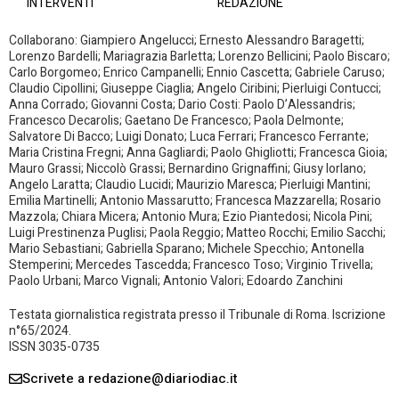
INTERVENTI
REDAZIONE
Collaborano: Giampiero Angelucci; Ernesto Alessandro Baragetti;
Lorenzo Bardelli; Mariagrazia Barletta; Lorenzo Bellicini; Paolo Biscaro;
Carlo Borgomeo; Enrico Campanelli; Ennio Cascetta; Gabriele Caruso;
Claudio Cipollini; Giuseppe Ciaglia; Angelo Ciribini; Pierluigi Contucci;
Anna Corrado; Giovanni Costa; Dario Costi: Paolo D’Alessandris;
Francesco Decarolis; Gaetano De Francesco; Paola Delmonte;
Salvatore Di Bacco; Luigi Donato; Luca Ferrari; Francesco Ferrante;
Maria Cristina Fregni; Anna Gagliardi; Paolo Ghigliotti; Francesca Gioia;
Mauro Grassi; Niccolò Grassi; Bernardino Grignaffini; Giusy Iorlano;
Angelo Laratta; Claudio Lucidi; Maurizio Maresca; Pierluigi Mantini;
Emilia Martinelli; Antonio Massarutto; Francesca Mazzarella; Rosario
Mazzola; Chiara Micera; Antonio Mura; Ezio Piantedosi; Nicola Pini;
Luigi Prestinenza Puglisi; Paola Reggio; Matteo Rocchi; Emilio Sacchi;
Mario Sebastiani; Gabriella Sparano; Michele Specchio; Antonella
Stemperini; Mercedes Tascedda; Francesco Toso; Virginio Trivella;
Paolo Urbani; Marco Vignali; Antonio Valori; Edoardo Zanchini
Testata giornalistica registrata presso il Tribunale di Roma. Iscrizione
n°65/2024.
ISSN 3035-0735
Scrivete a redazione@diariodiac.it