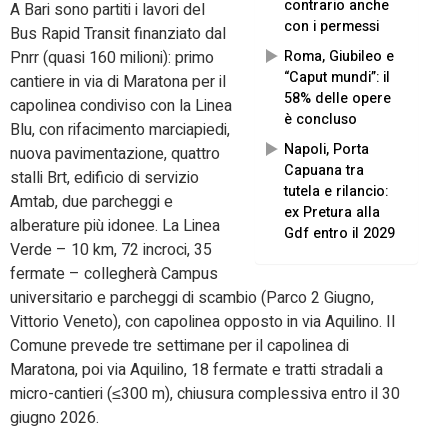
contrario anche
A Bari sono partiti i lavori del
con i permessi
Bus Rapid Transit finanziato dal
Pnrr (quasi 160 milioni): primo
Roma, Giubileo e
“Caput mundi”: il
cantiere in via di Maratona per il
58% delle opere
capolinea condiviso con la Linea
è concluso
Blu, con rifacimento marciapiedi,
Napoli, Porta
nuova pavimentazione, quattro
Capuana tra
stalli Brt, edificio di servizio
tutela e rilancio:
Amtab, due parcheggi e
ex Pretura alla
alberature più idonee. La Linea
Gdf entro il 2029
Verde – 10 km, 72 incroci, 35
fermate – collegherà Campus
universitario e parcheggi di scambio (Parco 2 Giugno,
Vittorio Veneto), con capolinea opposto in via Aquilino. Il
Comune prevede tre settimane per il capolinea di
Maratona, poi via Aquilino, 18 fermate e tratti stradali a
micro-cantieri (≤300 m), chiusura complessiva entro il 30
giugno 2026.