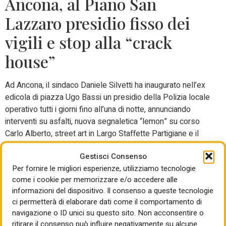
Ancona, al Piano San
Lazzaro presidio fisso dei
vigili e stop alla “crack
house”
Ad Ancona, il sindaco Daniele Silvetti ha inaugurato nell’ex
edicola di piazza Ugo Bassi un presidio della Polizia locale
operativo tutti i giorni fino all’una di notte, annunciando
interventi su asfalti, nuova segnaletica “lemon” su corso
Carlo Alberto, street art in Largo Staffette Partigiane e il
primo defibrillatore di quartiere. Nel comparto di piazza
Gestisci Consenso
d’Armi, dove sono iniziati gli abbattimenti di manufatti
Per fornire le migliori esperienze, utilizziamo tecnologie
abusivi legati a una “crack house”, l’amministrazione punta
come i cookie per memorizzare e/o accedere alle
– tramite accordo con Erap – a trasformare gli alloggi in
informazioni del dispositivo. Il consenso a queste tecnologie
residenze per studenti e progetti di co-housing
ci permetterà di elaborare dati come il comportamento di
intergenerazionale.
navigazione o ID unici su questo sito. Non acconsentire o
ritirare il consenso può influire negativamente su alcune