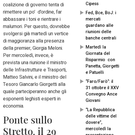
Cipess
coalizione di governo tenta di
rimettere un po’ d’ordine, far
Fed, Bce, BoJ: i
abbassare i toni e rientrare i
mercati
guardano alle
malumori. Per questo, dovrebbe
riunioni delle
svolgersi già martedì un vertice
banche centrali
di maggioranza alla presenza
Martedì la
della premier, Giorgia Meloni.
Giornata del
Per mercoledì, invece, è
Risparmio con
prevista una riunione il ministro
Panetta, Giorgetti
delle Infrastrutture e Trasporti,
e Patuelli
Matteo Salvini, e il ministro del
“Faro/Farò”: il
Tesoro Giancarlo Giorgetti alla
31 ottobre il XXV
quale parteciperanno anche gli
Convegno Ance
esponenti leghisti esperti in
Giovani
economia.
“La Repubblica
delle vittime del
Ponte sullo
dovere”,
Stretto, il 29
mercoledì la