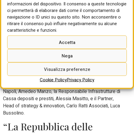
informazioni del dispositivo. Il consenso a queste tecnologie
del Lavoro e delle politiche sociali, Marina Elvira Calderone,
ci permetterà di elaborare dati come il comportamento di
il Viceministro delle Infrastrutture e dei trasporti, Edoardo
navigazione o ID unici su questo sito. Non acconsentire o
Rixi, l’ Amministratore delegato Ferrovie dello Stato,
ritirare il consenso può influire negativamente su alcune
Stefano Donnarumma, l’Amministratore delegato Rete
caratteristiche e funzioni.
Ferroviaria Italiana, Aldo Isi, che interverranno in
videocollegamento nel corso della mattinata assieme all’
Accetta
Amministratore delegato Anas, Claudio Andrea Gemme.
Nel pomeriggio saranno presenti: il Presidente della
Nega
Regione Campania, Vincenzo De Luca, il Presidente del
Visualizza preferenze
Consiglio Superiore dei lavori pubblici, Massimo Sessa,
l’Amministratore delegato Invimit, Stefano Scalera, il
Cookie Policy
Privacy Policy
Presidente BCC Napoli – Banca di Credito Cooperativo di
Napoli, Amedeo Manzo, la Responsabile Infrastrutture di
Cassa depositi e prestiti, Alessia Masitto, e il Partner,
Head of strategy & innovation, Carlo Ratti Associati, Luca
Bussolino.
“La Repubblica delle