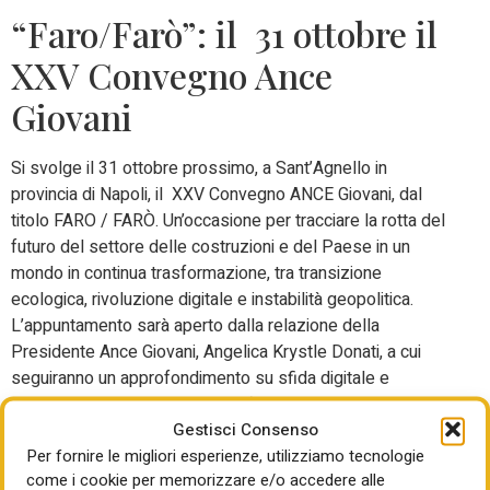
“Faro/Farò”: il 31 ottobre il
XXV Convegno Ance
Giovani
Si svolge il 31 ottobre prossimo, a Sant’Agnello in
provincia di Napoli, il XXV Convegno ANCE Giovani, dal
titolo FARO / FARÒ. Un’occasione per tracciare la rotta del
futuro del settore delle costruzioni e del Paese in un
mondo in continua trasformazione, tra transizione
ecologica, rivoluzione digitale e instabilità geopolitica.
L’appuntamento sarà aperto dalla relazione della
Presidente Ance Giovani, Angelica Krystle Donati, a cui
seguiranno un approfondimento su sfida digitale e
opportunità dell’intelligenza artificiale a cura del
Gestisci Consenso
Vicepresidente Ance, Angelo Massimo Deldossi, e una
Per fornire le migliori esperienze, utilizziamo tecnologie
esclusiva intervista a Padre Paolo Benanti. Ricco il parterre
come i cookie per memorizzare e/o accedere alle
di interventi istituzionali e del mondo economico: il Ministro