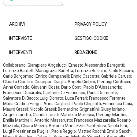
ARCHIVI
PRIVACY POLICY
INTERVISTE
GESTISCI COOKIE
INTERVENTI
REDAZIONE
Collaborano: Giampiero Angelucci; Ernesto Alessandro Baragetti;
Lorenzo Bardelli; Mariagrazia Barletta; Lorenzo Bellicini; Paolo Biscaro;
Carlo Borgomeo; Enrico Campanelli; Ennio Cascetta; Gabriele Caruso;
Claudio Cipollini; Giuseppe Ciaglia; Angelo Ciribini; Pierluigi Contucci;
Anna Corrado; Giovanni Costa; Dario Costi: Paolo D’Alessandris;
Francesco Decarolis; Gaetano De Francesco; Paola Delmonte;
Salvatore Di Bacco; Luigi Donato; Luca Ferrari; Francesco Ferrante;
Maria Cristina Fregni; Anna Gagliardi; Paolo Ghigliotti; Francesca Gioia;
Mauro Grassi; Niccolò Grassi; Bernardino Grignaffini; Giusy Iorlano;
Angelo Laratta; Claudio Lucidi; Maurizio Maresca; Pierluigi Mantini;
Emilia Martinelli; Antonio Massarutto; Francesca Mazzarella; Rosario
Mazzola; Chiara Micera; Antonio Mura; Ezio Piantedosi; Nicola Pini;
Luigi Prestinenza Puglisi; Paola Reggio; Matteo Rocchi; Emilio Sacchi;
Mario Sebastiani; Gabriella Sparano; Michele Specchio; Antonella