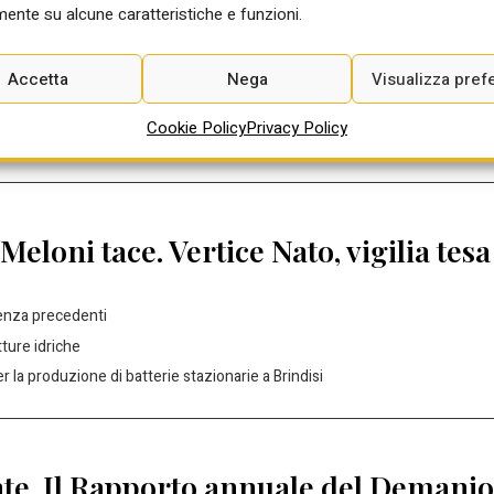
ente su alcune caratteristiche e funzioni.
Accetta
Nega
Visualizza pref
 atteso un nuovo calo dello 0,9%
uttura di Missione ed Enel Foundation per la formazione energetica in Afric
Cookie Policy
Privacy Policy
er il progetto Kutei Fpso in Indonesia
loni tace. Vertice Nato, vigilia tesa
senza precedenti
tture idriche
r la produzione di batterie stazionarie a Brindisi
te. Il Rapporto annuale del Demanio