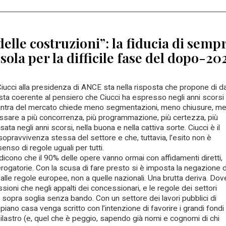
lle costruzioni”: la fiducia di semp
la per la difficile fase del dopo-20
 Ciucci alla presidenza di ANCE sta nella risposta che propone di d
osta coerente al pensiero che Ciucci ha espresso negli anni scorsi
 mantra del mercato chiede meno segmentazioni, meno chiusure, m
ssare a più concorrenza, più programmazione, più certezza, più
ata negli anni scorsi, nella buona e nella cattiva sorte. Ciucci è il
sopravvivenza stessa del settore e che, tuttavia, l’esito non è
nso di regole uguali per tutti.
 dicono che il 90% delle opere vanno ormai con affidamenti diretti,
gatorie. Con la scusa di fare presto si è imposta la negazione d
alle regole europee, non a quelle nazionali. Una brutta deriva. Dove
sioni che negli appalti dei concessionari, e le regole dei settori
i sopra soglia senza bando. Con un settore dei lavori pubblici di
 piano casa venga scritto con l’intenzione di favorire i grandi fondi
ilastro (e, quel che è peggio, sapendo già nomi e cognomi di chi