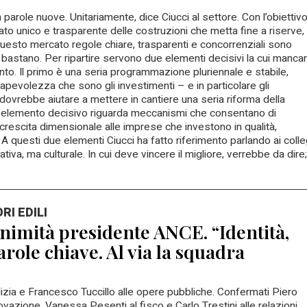
parole nuove. Unitariamente, dice Ciucci al settore. Con l’obiettivo
ato unico e trasparente delle costruzioni che metta fine a riserve,
questo mercato regole chiare, trasparenti e concorrenziali sono
 bastano. Per ripartire servono due elementi decisivi la cui manca
ento. Il primo è una seria programmazione pluriennale e stabile,
apevolezza che sono gli investimenti – e in particolare gli
lia dovrebbe aiutare a mettere in cantiere una seria riforma della
o elemento decisivo riguarda meccanismi che consentano di
crescita dimensionale alle imprese che investono in qualità,
 questi due elementi Ciucci ha fatto riferimento parlando ai colle
va, ma culturale. In cui deve vincere il migliore, verrebbe da dire;
I EDILI
animità presidente ANCE. “Identità,
role chiave. Al via la squadra
ilizia e Francesco Tuccillo alle opere pubbliche. Confermati Piero
vazione, Vanessa Pesenti al fisco e Carlo Trestini alle relazioni