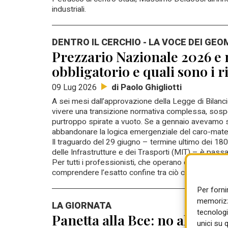
industriali.
DENTRO IL CERCHIO - LA VOCE DEI GEO
Prezzario Nazionale 2026 e 
obbligatorio e quali sono i ri
di Paolo Ghigliotti
09 Lug 2026
A sei mesi dall’approvazione della Legge di Bilancio
vivere una transizione normativa complessa, sospes
purtroppo spirate a vuoto. Se a gennaio avevamo s
abbandonare la logica emergenziale del caro-material
Il traguardo del 29 giugno – termine ultimo dei 180
delle Infrastrutture e dei Trasporti (MIT) – è pass
Per tutti i professionisti, che operano quotidianame
comprendere l’esatto confine tra ciò che è già pre
Per forni
memorizza
LA GIORNATA
tecnologi
Panetta alla Bce: no al maxi 
unici su 