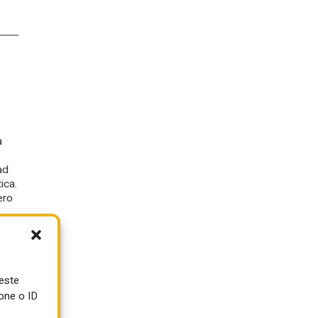
a
ad
ica.
ero
ueste
one o ID