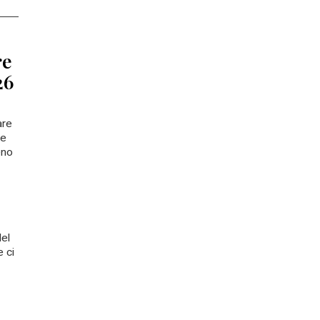
re
26
are
 e
eno
el
 ci