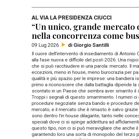
AL VIA LA PRESIDENZA CIUCCI
“Un unico, grande mercato de
nella concorrenza come busso
di Giorgio Santilli
09 Lug 2026
Il cuore dell’intervento di insediamento di Antonio
alla fase nuova e difficile del post-2026. Una risp
che si può racchiudere in una parola: mercato. Il
eccezioni, meno in house, meno burocrazia per pa
qualità e più spazio per le imprese: una bandiera iss
primo a riconoscere che dalla battaglia dipende la 
scontato in un Paese che sembra aver smarrito il se
Troppi i segnali di questo smarrimento. I numeri ci
procedure negoziate senza bando e procedure dero
mercato; e il mercato che è rimasto è salvo grazie 
sono dentro l’in house dilagante, tanto nelle conces
speciali dove ci si spinge addirittura ad affidament
questo tipo, non ci si può meravigliare che anche il
garantendo loro una sorta di monopolio del terzo p