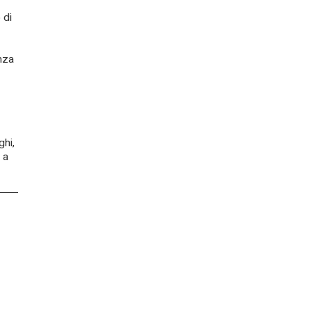
 di
nza
ghi,
 a