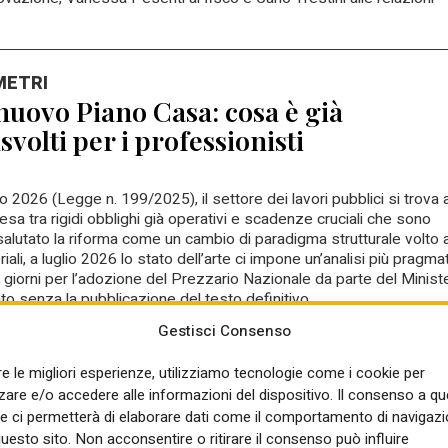
METRI
nuovo Piano Casa: cosa è già
svolti per i professionisti
 2026 (Legge n. 199/2025), il settore dei lavori pubblici si trova 
a tra rigidi obblighi già operativi e scadenze cruciali che sono
alutato la riforma come un cambio di paradigma strutturale volto 
i, a luglio 2026 lo stato dell’arte ci impone un’analisi più pragmat
 giorni per l’adozione del Prezzario Nazionale da parte del Minist
ato senza la pubblicazione del testo definitivo.
nte come computisti, direttori dei lavori e asseveratori,
Gestisci Consenso
cetto di legge e ciò che è ancora in divenire è fondamentale.
re le migliori esperienze, utilizziamo tecnologie come i cookie per
re e/o accedere alle informazioni del dispositivo. Il consenso a q
e ci permetterà di elaborare dati come il comportamento di navigazi
rialzo dei tassi del 2022. Eurozona
questo sito. Non acconsentire o ritirare il consenso può influire