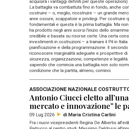
acquisirà i vantaggi definiti per queste operazioni).
La battaglia va combattuta fino in fondo, anche con 
costruire – o, meglio, ricostruire – un grande merc
aree oscure, scappatoie e privilegi. Per costruire 
fondamentali e questa è la prima battaglia. Ma non
ha prodotto negli anni scorsi l’inizio dello smarrim
credibile e basata su risorse certe. Una certa cons
investimenti in costruzioni – a trainare il Pil in Ita
pianificazione e della programmazione. Il second
riconoscere marginalità adeguate e prospettive di 
sicurezza, organizzazione, competenze e legalità. A
sapendo che comincia una battaglia non solo normati
condizione che la partita, almeno, cominci.
ASSOCIAZIONE NAZIONALE COSTRUTTOR
Antonio Ciucci eletto all’un
mercato e innovazione” le pa
di Maria Cristina Carlini
09 Lug 2026
Fra i nuovi vicepresidenti Regina De Albertis all’ed
Petrucco al centro studi, Massimo Deldossi all’inno