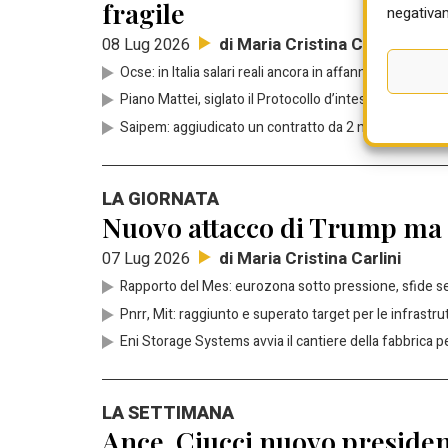
fragile
negativam
di Maria Cristina Carlini
08 Lug 2026
Ocse: in Italia salari reali ancora in affanno, nel 2026
Piano Mattei, siglato il Protocollo d’intesa tra la Str
Saipem: aggiudicato un contratto da 2 mld di dollari p
LA GIORNATA
Nuovo attacco di Trump ma Me
di Maria Cristina Carlini
07 Lug 2026
Rapporto del Mes: eurozona sotto pressione, sfide 
Pnrr, Mit: raggiunto e superato target per le infrastru
Eni Storage Systems avvia il cantiere della fabbrica pe
LA SETTIMANA
Ance, Ciucci nuovo presiden