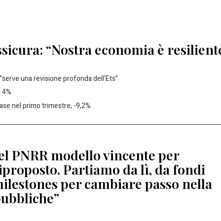
icura: “Nostra economia è resilient
“serve una revisione profonda dell’Ets”
l 4%
 case nel primo trimestre, -9,2%
 del PNRR modello vincente per
proposto. Partiamo da lì, da fondi
e milestones per cambiare passo nella
ubbliche”