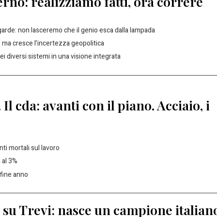
erno: realizziamo fatti, ora correre
agarde: non lasceremo che il genio esca dalla lampada
 ma cresce l’incertezza geopolitica
dei diversi sistemi in una visione integrata
 cda: avanti con il piano. Acciaio, i
nti mortali sul lavoro
a al 3%
 fine anno
ia su Trevi: nasce un campione italian