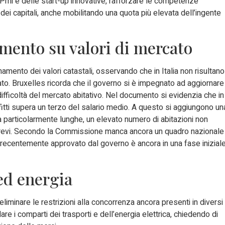
e Pmi e delle start-up innovative, rafforzare le competenze
ei capitali, anche mobilitando una quota più elevata dell’ingente
mento su valori di mercato
mento dei valori catastali, osservando che in Italia non risultano
ato. Bruxelles ricorda che il governo si è impegnato ad aggiornare
 difficoltà del mercato abitativo. Nel documento si evidenzia che in
 affitti supera un terzo del salario medio. A questo si aggiungono un
tesa particolarmente lunghe, un elevato numero di abitazioni non
i brevi. Secondo la Commissione manca ancora un quadro nazionale
sa recentemente approvato dal governo è ancora in una fase inizial
ed energia
 eliminare le restrizioni alla concorrenza ancora presenti in diversi
are i comparti dei trasporti e dell’energia elettrica, chiedendo di