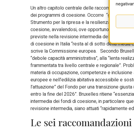
negativam
Un altro capitolo centrale delle raccomandazioni ri
dei programmi di coesione. Occorre “garantire la con
Strumento per la ripresa e la resilienza” e “acceler
coesione, avvalendosi, ove opportuno, della riasseg
previste nella revisione intermedia del quadro dell
di
coesione
in Italia “resta al di sotto della media 
scrive la Commissione europea. Secondo Bruxelles, 
“debole capacità amministrativa”, alla “lenta realiz
frammentata tra livello centrale e regionale”. Pro
materia di occupazione, competenze e inclusione so
europee e nell’edilizia abitativa accessibile e sos
l’attuazione” del Fondo per una transizione giusta
entro la fine del 2026”. Bruxelles ritiene “essenziale
intermedia dei
fondi
di
coesione
, in particolare qu
revisione intermedia, siano attuati “rapidamente ed
Le sei raccomandazioni a