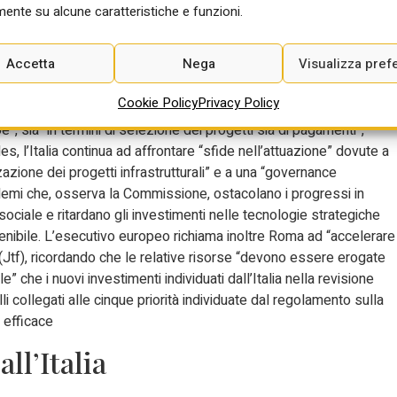
ente su alcune caratteristiche e funzioni.
guarda l’attuazione del Piano nazionale di ripresa e resilienza e
tinuità delle riforme e degli investimenti attuati nell’ambito dell
Accetta
Nega
Visualizza pref
are gli sforzi per l’attuazione dei programmi della politica di
nazione delle risorse alle priorità strategiche e delle flessibilità
Cookie Policy
Privacy Policy
a politica di coesione”. L’attuazione dei programmi della politica
Ue”, sia “in termini di selezione dei progetti sia di pagamenti”,
l’Italia continua ad affrontare “sfide nell’attuazione” dovute a
zazione dei progetti infrastrutturali” e a una “governance
blemi che, osserva la Commissione, ostacolano i progressi in
ciale e ritardano gli investimenti nelle tecnologie strategiche
tenibile. L’esecutivo europeo richiama inoltre Roma ad “accelerare
 (Jtf), ricordando che le relative risorse “devono essere erogate
” che i nuovi investimenti individuati dall’Italia nella revisione
elli collegati alle cinque priorità individuate dal regolamento sulla
 efficace
ll’Italia