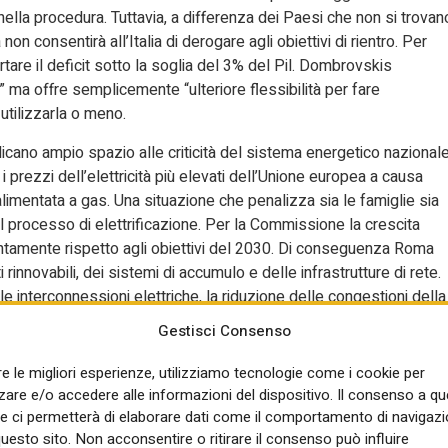
nella procedura. Tuttavia, a differenza dei Paesi che non si trovan
on consentirà all’Italia di derogare agli obiettivi di rientro. Per
re il deficit sotto la soglia del 3% del Pil. Dombrovskis
a” ma offre semplicemente “ulteriore flessibilità per fare
 utilizzarla o meno.
dicano ampio spazio alle criticità del sistema energetico nazionale
 i prezzi dell’elettricità più elevati dell’Unione europea a causa
limentata a gas. Una situazione che penalizza sia le famiglie sia
 il processo di elettrificazione. Per la Commissione la crescita
entamente rispetto agli obiettivi del 2030. Di conseguenza Roma
 rinnovabili, dei sistemi di accumulo e delle infrastrutture di rete.
lle interconnessioni elettriche, la riduzione delle congestioni della
i e la piena attuazione delle semplificazioni autorizzative previst
Gestisci Consenso
lo regionale.
re le migliori esperienze, utilizziamo tecnologie come i cookie per
i di coesione attuazione ancora
re e/o accedere alle informazioni del dispositivo. Il consenso a q
e ci permetterà di elaborare dati come il comportamento di navigazi
questo sito. Non acconsentire o ritirare il consenso può influire