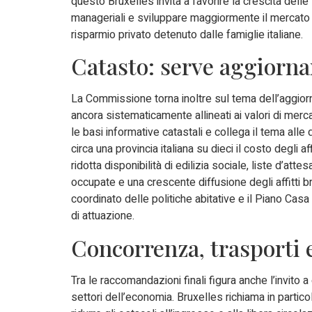
questo Bruxelles invita a favorire la crescita dell
manageriali e sviluppare maggiormente il mercato d
risparmio privato detenuto dalle famiglie italiane.
Catasto: serve aggiorna
La Commissione torna inoltre sul tema dell’aggiorna
ancora sistematicamente allineati ai valori di merc
le basi informative catastali e collega il tema alle
circa una provincia italiana su dieci il costo degli
ridotta disponibilità di edilizia sociale, liste d’at
occupate e una crescente diffusione degli affitt
coordinato delle politiche abitative e il Piano Ca
di attuazione.
Concorrenza, trasporti 
Tra le raccomandazioni finali figura anche l’invito a
settori dell’economia. Bruxelles richiama in particol