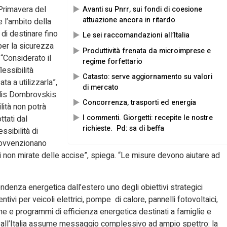
Primavera del
Avanti su Pnrr, sui fondi di coesione
attuazione ancora in ritardo
 l’ambito della
di destinare fino
Le sei raccomandazioni all’Italia
per la sicurezza
Produttività frenata da microimprese e
 “Considerato il
regime forfettario
lessibilità
Catasto: serve aggiornamento su valori
ta a utilizzarla”,
di mercato
dis Dombrovskis.
Concorrenza, trasporti ed energia
lità non potrà
I commenti. Giorgetti: recepite le nostre
tati dal
richieste. Pd: sa di beffa
ssibilità di
sovvenzionano
ni non mirate delle accise”, spiega. “Le misure devono aiutare ad
pendenza energetica dall’estero uno degli obiettivi strategici
entivi per veicoli elettrici, pompe di calore, pannelli fotovoltaici,
che e programmi di efficienza energetica destinati a famiglie e
 all’Italia assume messaggio complessivo ad ampio spettro: la