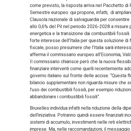
come previsto, la risposta arriva nel
Pacchetto di 
Semestre europeo: qui propone, infatti, di ampliare
Clausola nazionale di salvaguardia per consentire 
allo 0,6% del Pil nel periodo 2026-2028 a misure 
energetica e la transizione dai combustibili fossili.
forte interesse dell’Italia per questa soluzione di f
fiscale, posso presumere che l’Italia sarà interessa
afferma il commissario europeo all’Economia, Val
Il commissario chiarisce però che la nuova flessibi
finanziare interventi come quelli recentemente adot
governo italiano sul fronte delle accise. “Questa fle
bilancio supplementare non riguarda misure che 
l’uso dei combustibili fossili, per esempio riduzio
abbandonare i combustibili fossili”.
Bruxelles individua infatti nella riduzione della di
dell’iniziativa. Potranno quindi essere finanziati inc
sistemi di accumulo, investimenti nelle reti elettri
imprese. Ma, nelle raccomandazioni, il messaggio