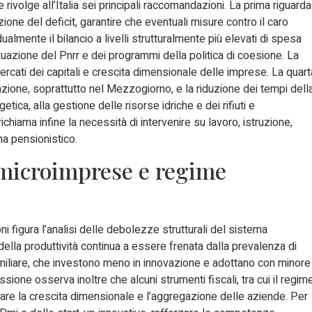
olge all’Italia sei principali raccomandazioni. La prima riguarda
ione del deficit, garantire che eventuali misure contro il caro
lmente il bilancio a livelli strutturalmente più elevati di spesa
tuazione del Pnrr e dei programmi della politica di coesione. La
ercati dei capitali e crescita dimensionale delle imprese. La quart
azione, soprattutto nel Mezzogiorno, e la riduzione dei tempi dell
etica, alla gestione delle risorse idriche e dei rifiuti e
ichiama infine la necessità di intervenire su lavoro, istruzione,
ma pensionistico.
 microimprese e regime
ni figura l’analisi delle debolezze strutturali del sistema
 della produttività continua a essere frenata dalla prevalenza di
iliare, che investono meno in innovazione e adottano con minore
one osserva inoltre che alcuni strumenti fiscali, tra cui il regim
are la crescita dimensionale e l’aggregazione delle aziende. Per