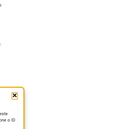
o
.
e
ueste
one o ID