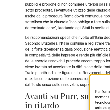
pubblici e propone di non compiere ulteriori passi 
sotto procedura, l’eventuale utilizzo della clausola n
uscire dalla procedura Roma dovrà comunque riporta
sottolinea che la clausola “non obbliga a fare null
determinate cose”, lasciando agli Stati la scelta di
Le raccomandazioni specifiche rivolte all’Italia de
Secondo Bruxelles, l’Italia continua a registrare tra
della forte dipendenza dalla produzione elettrica a
la competitività delle imprese e rende più difficile
delle energie rinnovabili procede ancora troppo l
viene invitata ad accelerare la diffusione delle fonti
Tra le priorità indicate figurano il rafforzamento de
rete, l’accelerazione delle connessioni agli impiant
dal Testo unico sulle rinnovabili, soprattutto a livel
Per forni
Avanti su Pnrr, sui fond
memorizza
tecnologi
in ritardo
unici su 