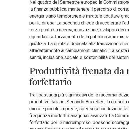
Nel quadro del Semestre europeo la Commissione riv
la finanza pubblica: mantenere il percorso di correz
energia siano temporanee e mirate e adattare gradua
per la difesa. La seconda chiede di accelerare l’at
terza punta su ricerca, innovazione, sviluppo dei m
riguarda il rafforzamento della pubblica amministr
giustizia. La quinta è dedicata alla transizione energ
all’adattamento ai cambiamenti climatici. La sesta r
sanità, inclusione sociale e sostenibilità del siste
Produttività frenata da
forfettario
Tra i passaggi più significativi delle raccomandazio
produttivo italiano. Secondo Bruxelles, la crescita
micro e piccole imprese, spesso a conduzione fam
frequenza modelli manageriali avanzati. La Commissi
forfettario per le microimprese, possono scoraggi