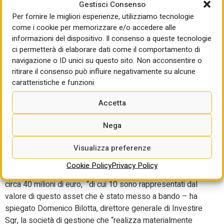
calmierate, operativa dall’anno accademico 2027/2028.
Gestisci Consenso
Per fornire le migliori esperienze, utilizziamo tecnologie
“Prezzi calmierati significa 600 euro per la stanza o 300
come i cookie per memorizzare e/o accedere alle
euro a posto letto”, ha spiegato Bernabò Bocca,
informazioni del dispositivo. Il consenso a queste tecnologie
presidente della Fondazione Cr Firenze che è
ci permetterà di elaborare dati come il comportamento di
copromotrice dell’operazione. “Queste tariffe sono
navigazione o ID unici su questo sito. Non acconsentire o
omnicomprensive-ha aggiunto Bocca-, cioè che
ritirare il consenso può influire negativamente su alcune
comprendono l’elettricità, riscaldamento e l’uso della
caratteristiche e funzioni.
cucina, e quindi sono tariffe altamente competitive e molto
Accetta
inferiori alle tariffe di mercato”.
Il 50% dei posti sarà assegnato secondo i criteri del Mur,
Nega
mentre il restante 50% rientrerà in una convenzione
Visualizza preferenze
tariffaria con il Comune di Firenze. A questi si aggiungono
33 posti dedicati ai familiari dei degenti delle strutture
Cookie Policy
Privacy Policy
sanitarie dell’area. L’investimento complessivo è pari a
circa 40 milioni di euro, “di cui 10 sono rappresentati dal
valore di questo asset che è stato messo a bando – ha
spiegato Domenico Bilotta, direttore generale di Investire
Sgr, la società di gestione che “realizza materialmente