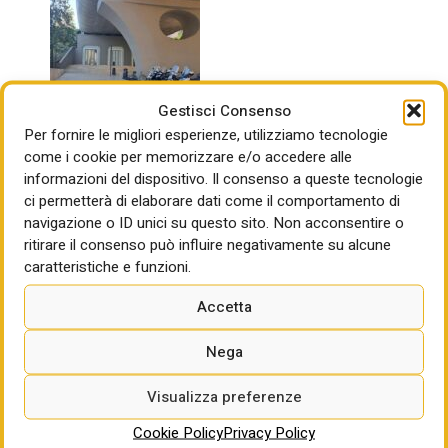
Gestisci Consenso
Per fornire le migliori esperienze, utilizziamo tecnologie
come i cookie per memorizzare e/o accedere alle
dopo l’intervento
informazioni del dispositivo. Il consenso a queste tecnologie
ci permetterà di elaborare dati come il comportamento di
“Utilizzare le opportunità del Giubileo è utile non solo per
navigazione o ID unici su questo sito. Non acconsentire o
strutture strettamente connesse all’evento, ma anche per
ritirare il consenso può influire negativamente su alcune
sbloccare, integrare e aumentare ambizione e qualità di
caratteristiche e funzioni.
altri interventi – ha detto il primo cittadino romano – . Una
Accetta
stazione dunque rifatta completamente, connessa inoltre
ad una strategia di quadrante composta da una serie di
Nega
interventi. Vedendo oggi questi lavori finiti ci rendiamo
conto di quanto siano stati significativi, avendoli realizzati in
Visualizza preferenze
un anno e mezzo senza mai aver fermato un treno.
Abbiamo sempre cercato di costruire una
Cookie Policy
Privacy Policy