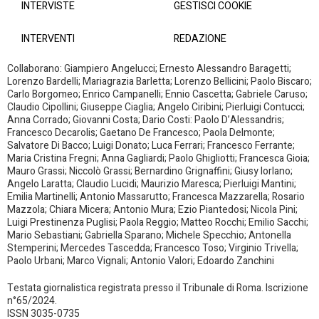
INTERVISTE
GESTISCI COOKIE
INTERVENTI
REDAZIONE
Collaborano: Giampiero Angelucci; Ernesto Alessandro Baragetti;
Lorenzo Bardelli; Mariagrazia Barletta; Lorenzo Bellicini; Paolo Biscaro;
Carlo Borgomeo; Enrico Campanelli; Ennio Cascetta; Gabriele Caruso;
Claudio Cipollini; Giuseppe Ciaglia; Angelo Ciribini; Pierluigi Contucci;
Anna Corrado; Giovanni Costa; Dario Costi: Paolo D’Alessandris;
Francesco Decarolis; Gaetano De Francesco; Paola Delmonte;
Salvatore Di Bacco; Luigi Donato; Luca Ferrari; Francesco Ferrante;
Maria Cristina Fregni; Anna Gagliardi; Paolo Ghigliotti; Francesca Gioia;
Mauro Grassi; Niccolò Grassi; Bernardino Grignaffini; Giusy Iorlano;
Angelo Laratta; Claudio Lucidi; Maurizio Maresca; Pierluigi Mantini;
Emilia Martinelli; Antonio Massarutto; Francesca Mazzarella; Rosario
Mazzola; Chiara Micera; Antonio Mura; Ezio Piantedosi; Nicola Pini;
Luigi Prestinenza Puglisi; Paola Reggio; Matteo Rocchi; Emilio Sacchi;
Mario Sebastiani; Gabriella Sparano; Michele Specchio; Antonella
Stemperini; Mercedes Tascedda; Francesco Toso; Virginio Trivella;
Paolo Urbani; Marco Vignali; Antonio Valori; Edoardo Zanchini
Testata giornalistica registrata presso il Tribunale di Roma. Iscrizione
n°65/2024.
ISSN 3035-0735