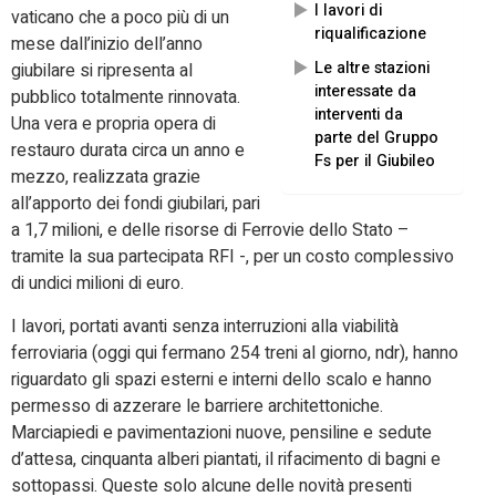
I lavori di
vaticano che a poco più di un
riqualificazione
mese dall’inizio dell’anno
Le altre stazioni
giubilare si ripresenta al
interessate da
pubblico totalmente rinnovata.
interventi da
Una vera e propria opera di
parte del Gruppo
restauro durata circa un anno e
Fs per il Giubileo
mezzo, realizzata grazie
all’apporto dei fondi giubilari, pari
a 1,7 milioni, e delle risorse di Ferrovie dello Stato –
tramite la sua partecipata RFI -, per un costo complessivo
di undici milioni di euro.
I lavori, portati avanti senza interruzioni alla viabilità
ferroviaria (oggi qui fermano 254 treni al giorno, ndr), hanno
riguardato gli spazi esterni e interni dello scalo e hanno
permesso di azzerare le barriere architettoniche.
Marciapiedi e pavimentazioni nuove, pensiline e sedute
d’attesa, cinquanta alberi piantati, il rifacimento di bagni e
sottopassi. Queste solo alcune delle novità presenti