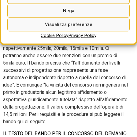
Nega
La direzione territoriale per la Sardegna del Demanio avvia
un concorso di idee per la riqualificazione e riconversione
Visualizza preferenze
dell’ex compendio carcerario di Piazza Manno a Oristano
nel nuovo Palazzo della Prefettura. Il vincitore incasserà
Cookie Policy
Privacy Policy
un premio di 60mila euro e i successivi quattro a scalare
rispettivamente 25mila, 20mila, 15mila e 10mila. Ci
potranno anche essere due menzioni con un premio di
5mila euro. Il bando precisa che “l’affidamento dei livelli
successivi di progettazione rappresenta una fase
autonoma e indipendente rispetto a quella del concorso di
idee”. E comunque “la vincita del concorso non ingenera nel
primo in graduatoria alcun legittimo affidamento o
aspettativa giuridicamente tutelata” rispetto all’affidamento
della progettazione. Il valore complessivo dell’opera è di
14,5 milioni. Per i requisiti e le procedure si può leggere il
bando qui di seguito.
IL TESTO DEL BANDO PER IL CONCORSO DEL DEMANIO