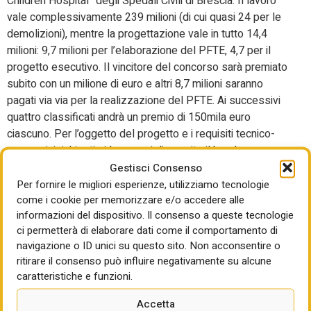
Children Hospital” degli Spedali Civili di Brescia. Il lavoro
vale complessivamente 239 milioni (di cui quasi 24 per le
demolizioni), mentre la progettazione vale in tutto 14,4
milioni: 9,7 milioni per l’elaborazione del PFTE, 4,7 per il
progetto esecutivo. Il vincitore del concorso sarà premiato
subito con un milione di euro e altri 8,7 milioni saranno
pagati via via per la realizzazione del PFTE. Ai successivi
quattro classificati andrà un premio di 150mila euro
ciascuno. Per l’oggetto del progetto e i requisiti tecnico-
economici richiesti si legga qui di seguito il bando.
Gestisci Consenso
IL TESTO DEL BANDO DI ARIA PER GLI SPEDALI CIVILI
Per fornire le migliori esperienze, utilizziamo tecnologie
DI BRESCIA E’ SCARICABILE QUI
come i cookie per memorizzare e/o accedere alle
informazioni del dispositivo. Il consenso a queste tecnologie
Demanio: concorso per
ci permetterà di elaborare dati come il comportamento di
trasformare l’ex Carcere di
navigazione o ID unici su questo sito. Non acconsentire o
ritirare il consenso può influire negativamente su alcune
Oristano in Palazzo della
caratteristiche e funzioni.
Prefettura
Accetta