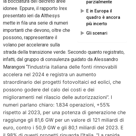
la bocciatura del decreto aree
parzialmente
idonee. Eppure, il rapporto Irex
E in Europa il
presentato ieri da Althesys
quadro è ancora
mette in fila una serie di numeri
più incerto
importanti che devono, oltre che
Gli scenari
possono, rappresentare il
volano per accelerare sulla
strada della transizione verde. Secondo quanto registrato,
infatti, dal gruppo di consulenza guidato da Alessandro
Marangoni “l’
industria italiana delle fonti rinnovabili
accelera nel 2024 e registra un aumento
straordinario dei progetti fotovoltaici ed eolici, che
possono godere del calo dei costi e dei
miglioramenti nel rilascio delle autorizzazioni”. I
numeri parlano chiaro: 1.834 operazioni, +55%
rispetto al 2023, per una potenza di generazione che
raggiunge gli 81,6 GW per un valore di 121 miliardi di
euro, contro i 50,9 GW e gli 80,1 miliardi del 2023. E
il 98% di questi progetti riguarda l’Italia. “
La rapida