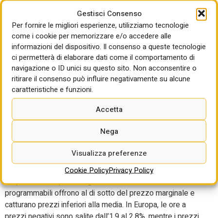
grazie alla riduzione del costo del capitale e in parte della
Gestisci Consenso
tecnologia. Per il fotovoltaico è possibile una risalita dei
Per fornire le migliori esperienze, utilizziamo tecnologie
prezzi dei moduli a seguito dell’aumento della domanda
come i cookie per memorizzare e/o accedere alle
interna cinese, mentre per gli inverter non sono attese
informazioni del dispositivo. Il consenso a queste tecnologie
significative variazioni di prezzo. Nel 2025, quindi, è
ci permetterà di elaborare dati come il comportamento di
navigazione o ID unici su questo sito. Non acconsentire o
prevedibile un Lcoe stabile o in leggera crescita. Tuttavia, i
ritirare il consenso può influire negativamente su alcune
grandi impianti potranno beneficiare di un minor costo del
caratteristiche e funzioni.
capitale, che compenserà eventuali rincari dei moduli”.
Accetta
Sul fronte della messa in sicurezza del sistema
energetico, visti anche i recenti casi di interruzioni
Nega
prolungate di elettricità nella penisola iberica, secondo
Althesys la crescita delle rinnovabili sta modificando il
Visualizza preferenze
funzionamento dei mercati dell’energia: aumentano i prezzi
nulli e negativi, con le tecnologie meno flessibili spesso
Cookie Policy
Privacy Policy
responsabili di questi segnali estremi. “Le rinnovabili non
programmabili offrono al di sotto del prezzo marginale e
catturano prezzi inferiori alla media. In Europa, le ore a
prezzi negativi sono salite dall’1,9 al 2,8%, mentre i prezzi