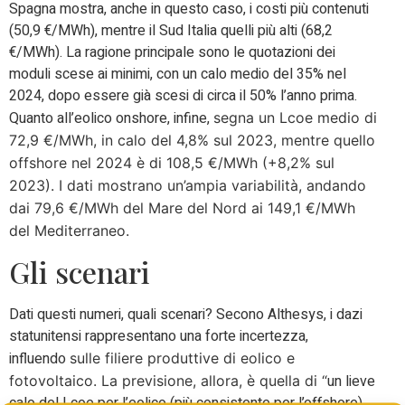
Spagna mostra, anche in questo caso, i costi più contenuti
(50,9 €/MWh), mentre il Sud Italia quelli più alti (68,2
€/MWh). La ragione principale sono le quotazioni dei
moduli scese ai minimi, con un calo medio del 35% nel
2024, dopo essere già scesi di circa il 50% l’anno prima.
Quanto all’eolico onshore, infine,
segna un Lcoe medio di
72,9 €/MWh, in calo del 4,8% sul 2023, mentre quello
offshore nel 2024 è di 108,5 €/MWh (+8,2% sul
2023). I dati mostrano un’ampia variabilità, andando
dai 79,6 €/MWh del Mare del Nord ai 149,1 €/MWh
del Mediterraneo.
Gli scenari
Dati questi numeri, quali scenari? Secono Althesys, i dazi
statunitensi rappresentano una forte incertezza,
influendo
sulle filiere produttive di eolico e
un lieve
fotovoltaico. La previsione, allora, è quella di “
calo del Lcoe per l’eolico (più consistente per l’offshore),