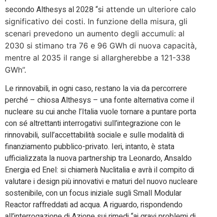
secondo Althesys al 2028 “
si attende un ulteriore calo
significativo dei costi. In funzione della misura, gli
scenari prevedono un aumento degli accumuli: al
2030 si stimano tra 76 e 96 GWh di nuova capacità,
mentre al 2035 il range si allargherebbe a 121-338
GWh”.
Le rinnovabili, in ogni caso, restano la via da percorrere
perché – chiosa Althesys – una fonte alternativa come il
nucleare su cui anche l’Italia vuole tornare a puntare porta
con sé altrettanti interrogativi sull’integrazione con le
rinnovabili, sull’accettabilità sociale e sulle modalità di
finanziamento pubblico-privato. Ieri, intanto, è stata
ufficializzata la nuova partnership tra Leonardo, Ansaldo
Energia ed Enel: si chiamerà Nuclitalia e avrà il compito di
valutare i design più innovativi e maturi del nuovo nucleare
sostenibile, con un focus iniziale sugli Small Modular
Reactor raffreddati ad acqua. A riguardo, rispondendo
all’interrogazione di Azione sui rimedi “ai gravi problemi di