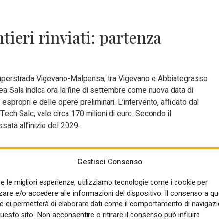
ieri rinviati: partenza
lla superstrada Vigevano-Malpensa, tra Vigevano e Abbiategrasso
rea Sala indica ora la fine di settembre come nuova data di
espropri e delle opere preliminari. L’intervento, affidato dal
ch Salc, vale circa 170 milioni di euro. Secondo il
ssata all’inizio del 2029.
e mentre il Sir2 slitta al 2027
Gestisci Consenso
re le migliori esperienze, utilizziamo tecnologie come i cookie per
 previsti per le nuove linee tranviarie Sir2 e Sir3, mettendo in
re e/o accedere alle informazioni del dispositivo. Il consenso a q
 sindaco Sergio Giordani annuncia che il Sir3 potrebbe entrare in
e ci permetterà di elaborare dati come il comportamento di navigazi
tato dopo le prossime elezioni. L’assessore comunale alla
questo sito. Non acconsentire o ritirare il consenso può influire