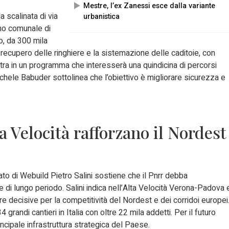
Mestre, l’ex Zanessi esce dalla variante
la scalinata di via
urbanistica
iano comunale di
o, da 300 mila
 il recupero delle ringhiere e la sistemazione delle caditoie, con
ientra in un programma che interesserà una quindicina di percorsi
hele Babuder sottolinea che l’obiettivo è migliorare sicurezza e
 Velocità rafforzano il Nordest
ato di Webuild Pietro Salini sostiene che il Pnrr debba
e di lungo periodo. Salini indica nell’Alta Velocità Verona-Padova 
re decisive per la competitività del Nordest e dei corridoi europei
randi cantieri in Italia con oltre 22 mila addetti. Per il futuro
principale infrastruttura strategica del Paese.