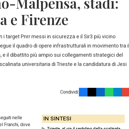
ano-Malpensa, stadi:
a e Firenze
 i target Pnrr messi in sicurezza e il Sir3 più vicino
egue il quadro di opere infrastrutturali in movimento tra i
, e il dibattito più ampio sui collegamenti strategici del
 scalinata universitaria di Trieste e la candidatura di Jesi
Condividi:
eguiti nelle
IN SINTESI
el Franchi, dove
Trieste, al via il restyling della scalinata