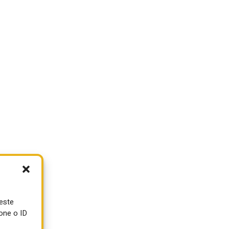
ueste
one o ID