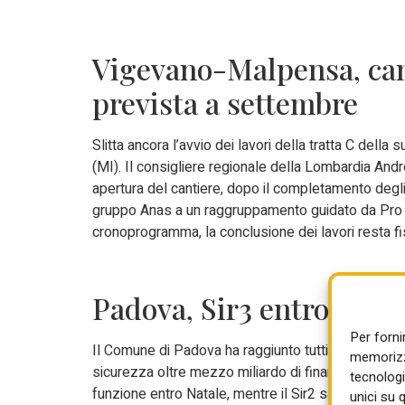
Vigevano-Malpensa, cant
prevista a settembre
Slitta ancora l’avvio dei lavori della tratta C de
(MI). Il consigliere regionale della Lombardia And
apertura del cantiere, dopo il completamento degli 
gruppo Anas a un raggruppamento guidato da Pro Te
cronoprogramma, la conclusione dei lavori resta fi
Padova, Sir3 entro Natal
Per forni
Il Comune di Padova ha raggiunto tutti i target Pnrr
memorizza
sicurezza oltre mezzo miliardo di finanziamenti. Il
tecnologi
funzione entro Natale, mentre il Sir2 sarà comple
unici su 