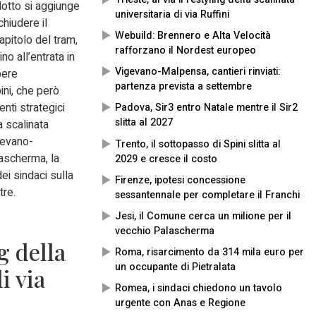
 lotto si aggiunge
universitaria di via Ruffini
hiudere il
Webuild: Brennero e Alta Velocità
apitolo del tram,
rafforzano il Nordest europeo
no all’entrata in
Vigevano-Malpensa, cantieri rinviati:
pere
partenza prevista a settembre
ini, che però
enti strategici
Padova, Sir3 entro Natale mentre il Sir2
slitta al 2027
a scalinata
igevano-
Trento, il sottopasso di Spini slitta al
lascherma, la
2029 e cresce il costo
ei sindaci sulla
Firenze, ipotesi concessione
tre.
sessantennale per completare il Franchi
Jesi, il Comune cerca un milione per il
vecchio Palascherma
ng della
Roma, risarcimento da 314 mila euro per
un occupante di Pietralata
i via
Romea, i sindaci chiedono un tavolo
urgente con Anas e Regione