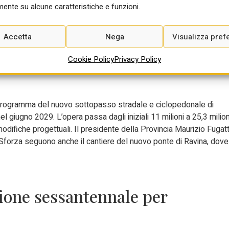
ta realizzare un’opera destinata a durare nel tempo, senza
ente su alcune caratteristiche e funzioni.
 Sir2 l’entrata in esercizio è prevista per fasi nel 2027.
Accetta
Nega
Visualizza pref
Spini slitta al 2029 e cresce il
Cookie Policy
Privacy Policy
oprogramma del nuovo sottopasso stradale e ciclopedonale di
el giugno 2029. L’opera passa dagli iniziali 11 milioni a 25,3 milion
odifiche progettuali. Il presidente della Provincia Maurizio Fugatt
 Sforza seguono anche il cantiere del nuovo ponte di Ravina, dove
.
sione sessantennale per