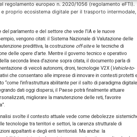
 del regolamento europeo n. 2020/1056 (regolamento eFTI).
o e proprio ecosistema digitale per il trasporto intermodale,
del parlamento e del settore che vede l’IA e le nuove
 esempio, vengono citati: il Sistema Nazionale di Valutazione delle
nutenzione predittiva, la costruzione
off-site
e le tecniche di
ne delle opere d’arte. Mentre il governo tecnico e operativo
o della seconda linea d’azione sopra citata, il documento parla di
mentazione di veicoli autonomi, droni, tecnologie V2X (
Vehicle-to-
tivi che consentano alle imprese di innovare in contesti protetti 
o “come l’infrastruttura abilitante per il salto di paradigma digital
ntegrando dati oggi dispersi, il Paese potrà finalmente attuare
personalizzati, migliorare la manutenzione delle reti, favorire
a”.
e analisi svolte il contesto attuale vede come debolezze sistemich
tecnologie tra territori e settori, la carenza strutturale di
oni appaltanti e degli enti territoriali. Ma anche: la