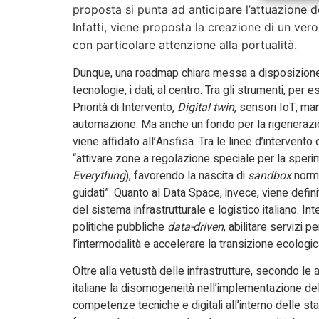
proposta si punta ad anticipare l’attuazione
Infatti, viene proposta la creazione di un ver
con particolare attenzione alla portualità.
Dunque, una roadmap chiara messa a disposizione 
tecnologie, i dati, al centro. Tra gli strumenti, per
Priorità di Intervento,
Digital twin
, sensori IoT, ma
automazione. Ma anche un fondo per la rigenerazio
viene affidato all’Ansfisa. Tra le linee d’intervent
“attivare zone a regolazione speciale per la speri
Everything
), favorendo la nascita di
sandbox
norma
guidati”. Quanto al Data Space, invece, viene definit
del sistema infrastrutturale e logistico italiano. I
politiche pubbliche
data-driven
, abilitare servizi 
l’intermodalità e accelerare la transizione ecologic
Oltre alla vetustà delle infrastrutture, secondo l
italiane la disomogeneità nell’implementazione delle 
competenze tecniche e digitali all’interno delle stazi