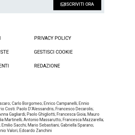
ISCRIVITI ORA
I
PRIVACY POLICY
ISTE
GESTISCI COOKIE
ENTI
REDAZIONE
Biscaro; Carlo Borgomeo; Enrico Campanelli; Ennio
ario Costi: Paolo D’Alessandris; Francesco Decarolis;
nna Gagliardi; Paolo Ghigliotti; Francesca Gioia; Mauro
milia Martinelli; Antonio Massarutto; Francesca Mazzarella;
 Emilio Sacchi; Mario Sebastiani; Gabriella Sparano;
nio Valori; Edoardo Zanchini