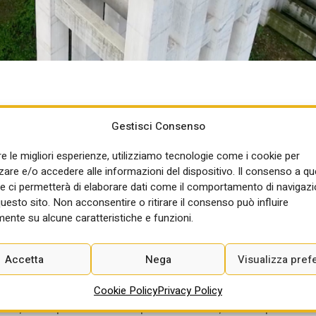
i di opere. Il panorama delle infrastrutture italiane è esteso e
Gestisci Consenso
he risalgono per lo più al secondo dopoguerra e quindi oggi hanno
 di cui sopra sono quelli portati avanti in 8a commissione
re le migliori esperienze, utilizziamo tecnologie come i cookie per
nto molto dettagliato, frutto di interlocuzioni con istituzioni,
re e/o accedere alle informazioni del dispositivo. Il consenso a q
crive quattro azioni concrete per
guidare la trasformazione
e ci permetterà di elaborare dati come il comportamento di navigazi
questo sito. Non acconsentire o ritirare il consenso può influire
o italiano. Viene previsto un piano straordinario di
ente su alcune caratteristiche e funzioni.
lga la logica della manutenzione predittiva rispetto a
eri oggettivi e tecnologie avanzate. Poi, per una logistica
smart roads
, connettività e nuove competenze. La terza
Accetta
Nega
Visualizza pref
arda la creazione di un
Mobility, Infrastructures & Logistics
Cookie Policy
Privacy Policy
o pubblico e privato, condizione abilitante per ogni forma
izio, interoperabilità e trasparenza. Infine, con la quarta