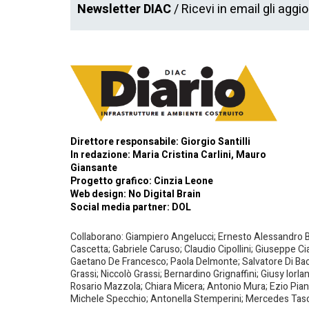
Newsletter DIAC
/ Ricevi in email gli aggi
Direttore responsabile: Giorgio Santilli
In redazione: Maria Cristina Carlini, Mauro
Giansante
Progetto grafico: Cinzia Leone
Web design:
No Digital Brain
Social media partner:
DOL
Collaborano: Giampiero Angelucci; Ernesto Alessandro Bar
Cascetta; Gabriele Caruso; Claudio Cipollini; Giuseppe Ci
Gaetano De Francesco; Paola Delmonte; Salvatore Di Bacco
Grassi; Niccolò Grassi; Bernardino Grignaffini; Giusy Iorl
Rosario Mazzola; Chiara Micera; Antonio Mura; Ezio Piante
Michele Specchio; Antonella Stemperini; Mercedes Tasced