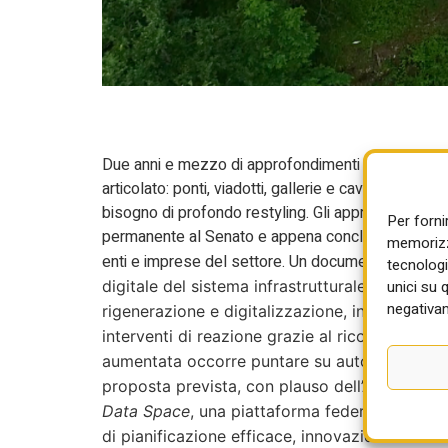
Due anni e mezzo di approfondimenti per due milion
articolato: ponti, viadotti, gallerie e cavalcavia c
bisogno di profondo restyling. Gli approfondimenti
Per forni
permanente al Senato e appena conclusi in un docume
memorizza
enti e imprese del settore. Un documento che des
tecnologi
unici su 
digitale del sistema infrastrutturale e logistic
negativam
rigenerazione e digitalizzazione, in cui preva
interventi di reazione grazie al ricorso a crit
aumentata occorre puntare su
automazione,
proposta prevista, con plauso dell’Ance, rigu
Data Space
, una piattaforma federata del dat
di pianificazione efficace, innovazione di serv