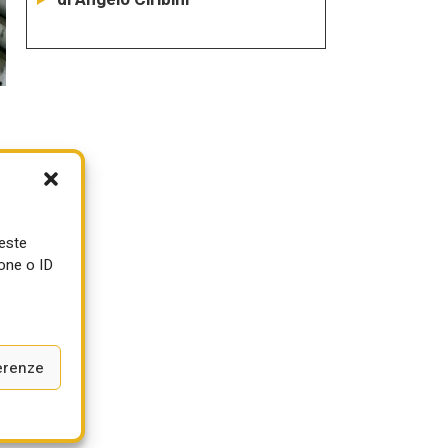
ueste
one o ID
erenze