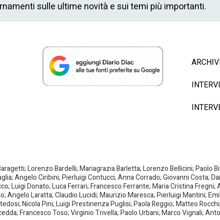
ornamenti sulle ultime novità e sui temi più importanti.
ARCHIV
INTERV
INTERV
agetti; Lorenzo Bardelli; Mariagrazia Barletta; Lorenzo Bellicini; Paolo 
aglia; Angelo Ciribini; Pierluigi Contucci; Anna Corrado; Giovanni Costa; D
; Luigi Donato; Luca Ferrari; Francesco Ferrante; Maria Cristina Fregni; A
ano; Angelo Laratta; Claudio Lucidi; Maurizio Maresca; Pierluigi Mantini; E
dosi; Nicola Pini; Luigi Prestinenza Puglisi; Paola Reggio; Matteo Rocchi;
da; Francesco Toso; Virginio Trivella; Paolo Urbani; Marco Vignali; Anto