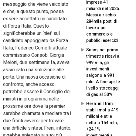
imprese 41
messaggio che viene veicolato
miliardi nel 2025.
è che, a questo punto, possa
Messi a rischio
essere accettato un candidato
284mila posti di
di Forza Italia. Questo
lavoro per
significherebbe un ‘niet’ sul
commercio e
candidato appoggiato da Forza
pubblici esercizi
Italia, Federico Cornelli, attuale
Snam, nel primo
commissario Consob. Giorgia
trimestre ricavi a
Meloni, due settimane fa, aveva
999 mln, gli
investimenti
assicurato una soluzione alle
salgono a 991
porte. Una nuova occasione di
mln. A fine aprile
confronto, anche acceso,
livello stoccaggi
potrebbe essere il Consiglio dei
di gas al 50%
ministri in programma nelle
Hera: in I trim.
prossime ore dove la premier
stabili mol a 419
sarebbe chiamata a mediare tra i
milioni e utile
due fronti avversi per trovare
netto a 154 mln,
una difficile sintesi. Freni, intanto,
+24,1%
avrebbe spiegato ai suoi più
investimenti a