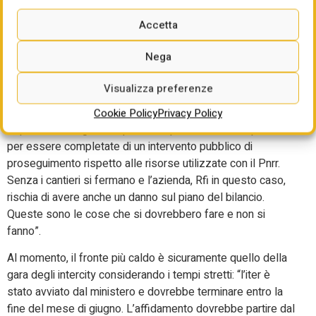
prossimi anni, a causa della crisi energetica di avere costi e
sostenibilità diversi da quelli attuali”.
Accetta
C’è poi la questione di ciò che non si fa che è ” l’assenza di
Nega
risorse per gli investimenti infrastrutturali dopo il Pnrr. C’è
una grande difficoltà e anche le dichiarazioni che sentiamo
Visualizza preferenze
sul fatto che quest’anno siamo a posto non sono
tranquillizzanti perché nessuno capisce cosa accadrà
Cookie Policy
Privacy Policy
dopo. Ed è una grande questione perché ci sono opere che
per essere completate di un intervento pubblico di
proseguimento rispetto alle risorse utilizzate con il Pnrr.
Senza i cantieri si fermano e l’azienda, Rfi in questo caso,
rischia di avere anche un danno sul piano del bilancio.
Queste sono le cose che si dovrebbero fare e non si
fanno”.
Al momento, il fronte più caldo è sicuramente quello della
gara degli intercity considerando i tempi stretti: “l’iter è
stato avviato dal ministero e dovrebbe terminare entro la
fine del mese di giugno. L’affidamento dovrebbe partire dal