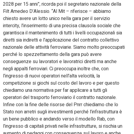
2028 per 15 anni”, ricorda poi il segretario nazionale della
Filt Amedeo D’Alessio. “Al Mit – riferisce – abbiamo
chiesto avere un lotto unico nella gara per il servizio
intercity, l’inserimento di una precisa clausola sociale che
garantisca il mantenimento di tutti i livelli occupazionali sia
diretti sia indiretti e l’applicazione del contratto collettivo
nazionale delle attività ferroviarie. Siamo molto preoccupati
perché lo spezzettamento della gara può avere
conseguenze su lavoratori e lavoratrici diretti ma anche
negli appalti ferroviari. Ci preoccupa inoltre che, con
l’ingresso di nuovi operatori nell’alta velocità, la
competizione si giochi sul costo del lavoro e per questo
chiediamo una normativa per far applicare a tutti gli
operatori del trasporto ferroviario il contratto nazionale.
Infine con la fine delle risorse del Pnrr chiediamo che lo
Stato non arretri sugli investimenti perché l’infrastruttura è
un bene pubblico e andando verso il modello Rab, con
l’ingresso di capitali privati nelle infrastrutture, si rischia un
aumento di pedaggi con conseguenze sul lavoro e anche