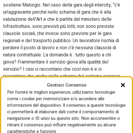
sostiene Malorgio. Nel caso della gara degli intercity, “c’è
un’aggravante perché nello schema di gara che è alla
valutazione dell’Art e che è partita dal ministero delle
Infrastrutture, sono previsti più lotti, non sono previste
clausole sociali, che invece sono previste per le gare
regionali e del trasporto pubblico. Un lavoratore rischia di
perdere il posto di lavoro e non c’è nessuna clausola di
natura contrattuale. La domanda è : tutto questo a chi
giova? Frammentare il servizio giova alla qualità del
servizio? I casi ci raccontano che così non è e ci
raccontano che anche nello schema del sistema europeo
si potrebbero fare aperture di mercato senza per questo
Gestisci Consenso
massacrare i lavoratori”. “Il rischio – spiega ancora
Per fornire le migliori esperienze, utilizziamo tecnologie
Malorgio – è quello di piegare Fs che è il più grande
come i cookie per memorizzare e/o accedere alle
gruppo nazionale di trasporto nazionale, soprattutto in una
informazioni del dispositivo. Il consenso a queste tecnologie
fase in cui il mondo si interroga su come il servizio
ci permetterà di elaborare dati come il comportamento di
navigazione o ID unici su questo sito. Non acconsentire o
ferroviario può in qualche modo supplire, almeno sulla
ritirare il consenso può influire negativamente su alcune
media percorrenza, ad un trasporto aereo che rischia nei
caratteristiche e funzioni.