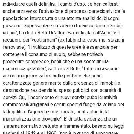
individuare quelli definitivi. I cambi d’uso, se ben calibrati
anche attraverso l’attivazione di processi partecipativi della
popolazione interessata e una attenta analisi dei bisogni,
possono rappresentare un volano di rilancio di interi ambiti
urbani”, ha detto Betti. Un’altra leva, indicata dall’Ance, è il
recupero dei “vuoti urbani” (ex fabbriche, caserme, stazioni
ferroviarie). “Il riutilizzo di queste aree è essenziale per
contenere il consumo di suolo, sebbene richieda
procedure complesse, bonifiche e una sostenibilità
economica garantita”, sottolinea Betti. “Tutto ciò assume
ancora maggiore valore nelle periferie che sono
caratterizzate generalmente dalla presenza di immobili a
destinazione residenziale, speso pubblici, con scarsità di
servizi. Qui, l’inserimento di nuovi servizi pubblici attività
commerciali/artigianali e centri sportivi funge da volano per
la legalità e l’aggregazione sociale, contrastando la
marginalizzazione giovanile”. E’ di tutta evidenza che un
sistema normativo vetusto e frammentato, basato su leggi
risalenti al 1942 e al 1968, “non è in grado di supportare