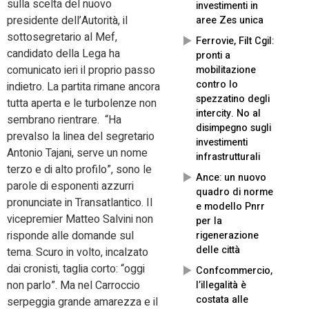
sulla scelta del nuovo
investimenti in
presidente dell’Autorità, il
aree Zes unica
sottosegretario al Mef,
Ferrovie, Filt Cgil:
candidato della Lega ha
pronti a
comunicato ieri il proprio passo
mobilitazione
contro lo
indietro. La partita rimane ancora
spezzatino degli
tutta aperta e le turbolenze non
intercity. No al
sembrano rientrare. “Ha
disimpegno sugli
prevalso la linea del segretario
investimenti
Antonio Tajani, serve un nome
infrastrutturali
terzo e di alto profilo”, sono le
Ance: un nuovo
parole di esponenti azzurri
quadro di norme
pronunciate in Transatlantico. Il
e modello Pnrr
vicepremier Matteo Salvini non
per la
risponde alle domande sul
rigenerazione
delle città
tema. Scuro in volto, incalzato
dai cronisti, taglia corto: “oggi
Confcommercio,
non parlo”. Ma nel Carroccio
l’illegalità è
costata alle
serpeggia grande amarezza e il