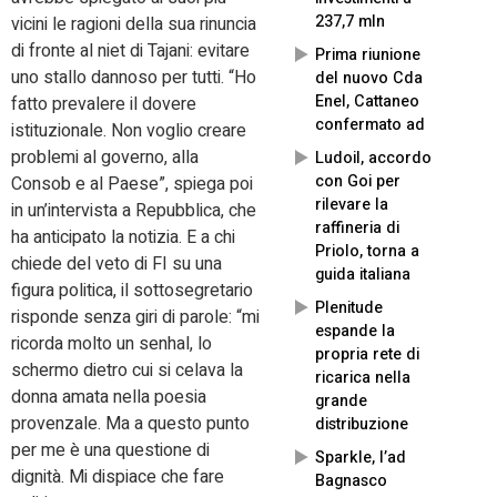
237,7 mln
vicini le ragioni della sua rinuncia
di fronte al niet di Tajani: evitare
Prima riunione
uno stallo dannoso per tutti. “Ho
del nuovo Cda
Enel, Cattaneo
fatto prevalere il dovere
confermato ad
istituzionale. Non voglio creare
problemi al governo, alla
Ludoil, accordo
con Goi per
Consob e al Paese”, spiega poi
rilevare la
in un’intervista a Repubblica, che
raffineria di
ha anticipato la notizia. E a chi
Priolo, torna a
chiede del veto di FI su una
guida italiana
figura politica, il sottosegretario
Plenitude
risponde senza giri di parole: “mi
espande la
ricorda molto un senhal, lo
propria rete di
schermo dietro cui si celava la
ricarica nella
donna amata nella poesia
grande
provenzale. Ma a questo punto
distribuzione
per me è una questione di
Sparkle, l’ad
dignità. Mi dispiace che fare
Bagnasco