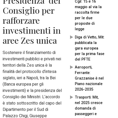
Presidenza del
Cgil: 15 e 16
maggio al via la
Consiglio per
raccolta firme
rafforzare
per le due
proposte di
investimenti in
legge
Diga di Vetto, Mit:
aree Zes unica
pubblicata la
gara europea
Sostenere il finanziamento di
per la prima fase
investimenti pubblici e privati nei
del PFTE
territori della Zes unica è la
Aeroporti,
finalità del protocollo d’intesa
Ferrante:
siglato, ieri a Napoli, tra la Bei
Grazzanise è nel
Piano nazionale
(Banca europea per gli
2026-2035
investimenti) e la presidenza del
Consiglio dei Ministri. L’accordo
Trasporti: Mit,
nel 2025 cresce
è stato sottoscritto dal capo del
domanda di
Dipartimento per il Sud di
passeggeri e
Palazzo Chigi, Giuseppe