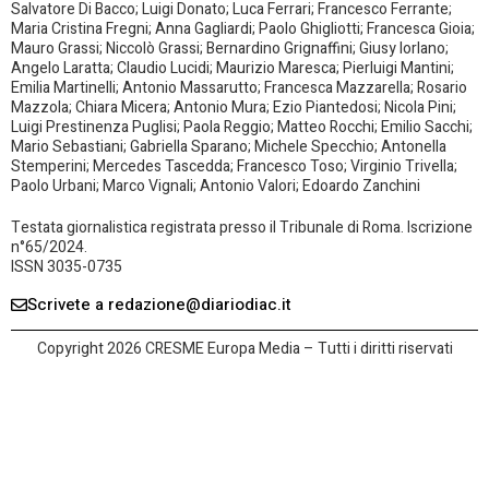
Salvatore Di Bacco; Luigi Donato; Luca Ferrari; Francesco Ferrante;
Maria Cristina Fregni; Anna Gagliardi; Paolo Ghigliotti; Francesca Gioia;
Mauro Grassi; Niccolò Grassi; Bernardino Grignaffini; Giusy Iorlano;
Angelo Laratta; Claudio Lucidi; Maurizio Maresca; Pierluigi Mantini;
Emilia Martinelli; Antonio Massarutto; Francesca Mazzarella; Rosario
Mazzola; Chiara Micera; Antonio Mura; Ezio Piantedosi; Nicola Pini;
Luigi Prestinenza Puglisi; Paola Reggio; Matteo Rocchi; Emilio Sacchi;
Mario Sebastiani; Gabriella Sparano; Michele Specchio; Antonella
Stemperini; Mercedes Tascedda; Francesco Toso; Virginio Trivella;
Paolo Urbani; Marco Vignali; Antonio Valori; Edoardo Zanchini
Testata giornalistica registrata presso il Tribunale di Roma. Iscrizione
n°65/2024.
ISSN 3035-0735
Scrivete a redazione@diariodiac.it
Copyright 2026 CRESME Europa Media – Tutti i diritti riservati