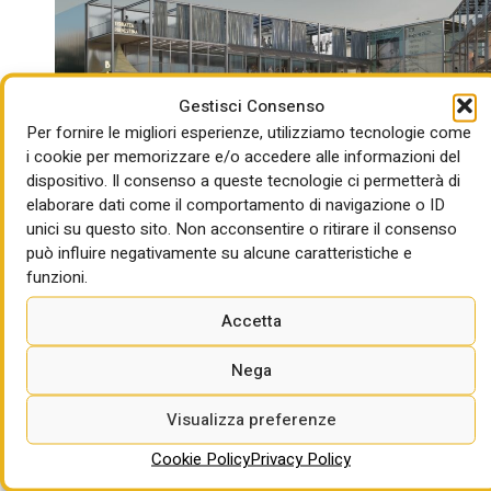
Gestisci Consenso
Per fornire le migliori esperienze, utilizziamo tecnologie come
i cookie per memorizzare e/o accedere alle informazioni del
dispositivo. Il consenso a queste tecnologie ci permetterà di
Credits: Giacomo Tampelli
elaborare dati come il comportamento di navigazione o ID
unici su questo sito. Non acconsentire o ritirare il consenso
Il progetto, improntato anche alla sostenibilità, si integra
può influire negativamente su alcune caratteristiche e
nel quartiere anche attraverso una piazza eventi, con
funzioni.
l’obiettivo quindi di offrire uno spazio dove tutti possano
entrare, partecipare e contribuire a costruire la vita culturale
Accetta
del centro. Alla luce dell’importanza dei numerosi beni
Nega
archeologici rinvenuti durante gli scavi, è prevista anche la
realizzazione di uno spazio espositivo ad hoc all’interno
Visualizza preferenze
del foyer del nuovo edificio pubblico.
Cookie Policy
Privacy Policy
Il progetto della sala prove del Teatro dell’Opera fa parte