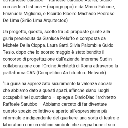
da Raffaele Sarubbo – Raffaele Sarubbo Atelier, studio
con sede a Lisbona – (capogruppo) e da Marco Falcone,
Emanuele Migliorisi, e Ricardo Ribeiro Machado Pedroso
De Lima (Girão Lima Arquitectos).
Un progetto, questo, scelto tra 50 proposte giunte alla
giuria presieduta da Gianluca Peluffo e composta da
Michele Della Cioppa, Laura Gatti, Silvia Palombi e Guido
Tesio, dopo che lo scorso maggio è stato bandito il
concorso di progettazione dall’azienda Impreme Sud in
collaborazione con l’Ordine Architetti di Roma attraverso la
piattaforma CAN (Competition Architecture Network).
“La giuria ha apprezzato sicuramente la valenza sociale
che abbiamo dato a questi spazi, affinchè siano luoghi
occupabili nel quotidiano – spiega a DiarioDiac l’architetto
Raffaele Sarubbo – Abbiamo cercato di far diventare
questo spazio collettivo e aperto all’espressione più
informale e indipendente del quartiere, una sorta di teatro e
laboratorio con un edificio simbolo che segna bene il suo