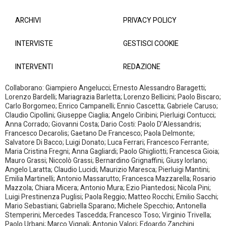
ARCHIVI
PRIVACY POLICY
INTERVISTE
GESTISCI COOKIE
INTERVENTI
REDAZIONE
Collaborano: Giampiero Angelucci; Ernesto Alessandro Baragetti;
Lorenzo Bardelli; Mariagrazia Barletta; Lorenzo Bellicini; Paolo Biscaro;
Carlo Borgomeo; Enrico Campanelli; Ennio Cascetta; Gabriele Caruso;
Claudio Cipollini; Giuseppe Ciaglia; Angelo Ciribini; Pierluigi Contucci;
Anna Corrado; Giovanni Costa; Dario Costi: Paolo D’Alessandris;
Francesco Decarolis; Gaetano De Francesco; Paola Delmonte;
Salvatore Di Bacco; Luigi Donato; Luca Ferrari; Francesco Ferrante;
Maria Cristina Fregni; Anna Gagliardi; Paolo Ghigliotti; Francesca Gioia;
Mauro Grassi; Niccolò Grassi; Bernardino Grignaffini; Giusy Iorlano;
Angelo Laratta; Claudio Lucidi; Maurizio Maresca; Pierluigi Mantini;
Emilia Martinelli; Antonio Massarutto; Francesca Mazzarella; Rosario
Mazzola; Chiara Micera; Antonio Mura; Ezio Piantedosi; Nicola Pini;
Luigi Prestinenza Puglisi; Paola Reggio; Matteo Rocchi; Emilio Sacchi;
Mario Sebastiani; Gabriella Sparano; Michele Specchio; Antonella
Stemperini; Mercedes Tascedda; Francesco Toso; Virginio Trivella;
Paolo Urbani; Marco Vignali; Antonio Valori; Edoardo Zanchini