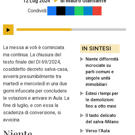
di Mauro Giansante
12 Lug 2024
Condividi:
La messa ai voti è cominciata
IN SINTESI
ma continua. La chiusura del
Niente difformità
testo finale del Dl 69/2024,
incrociate su
cosiddetto decreto salva-casa,
parti comuni e
avverrà presumibilmente tra
singole unità
martedì e mercoledì in una due
immobiliari
giorni infuocata per concludere
Estesi i tempi per
le votazioni e arrivare in Aula. La
le demolizioni:
fine di luglio, e con essa la
fino a otto mesi
scadenza di conversione, si
Il tasto delicato
avvicina.
del salva-Milano
Niente
Verso l’Aula: