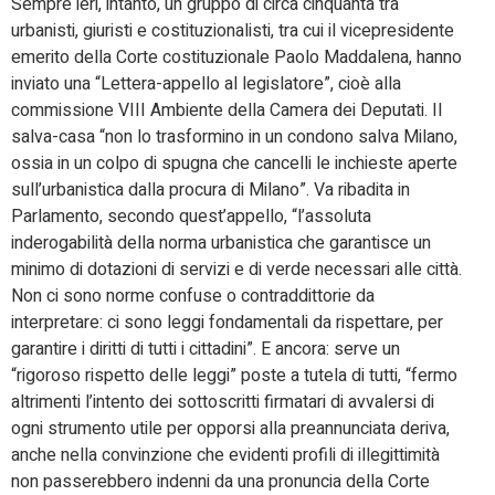
Sempre ieri, intanto, un gruppo di circa cinquanta tra
urbanisti, giuristi e costituzionalisti, tra cui il vicepresidente
emerito della Corte costituzionale Paolo Maddalena, hanno
inviato una “Lettera-appello al legislatore”, cioè alla
commissione VIII Ambiente della Camera dei Deputati. Il
salva-casa “non lo trasformino in un condono salva Milano,
ossia in un colpo di spugna che cancelli le inchieste aperte
sull’urbanistica dalla procura di Milano”. Va ribadita in
Parlamento, secondo quest’appello, “l’assoluta
inderogabilità della norma urbanistica che garantisce un
minimo di dotazioni di servizi e di verde necessari alle città.
Non ci sono norme confuse o contraddittorie da
interpretare: ci sono leggi fondamentali da rispettare, per
garantire i diritti di tutti i cittadini”. E ancora: serve un
“rigoroso rispetto delle leggi” poste a tutela di tutti, “fermo
altrimenti l’intento dei sottoscritti firmatari di avvalersi di
ogni strumento utile per opporsi alla preannunciata deriva,
anche nella convinzione che evidenti profili di illegittimità
non passerebbero indenni da una pronuncia della Corte