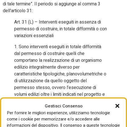
di tale termine”. Il periodo si aggiunge al comma 3
dell’articolo 31:
Art. 31 (L) – Interventi eseguiti in assenza di
permesso di costruire, in totale difformità o con
variazioni essenziali
1. Sono interventi eseguiti in totale difformità
dal permesso di costruire quelli che
comportano la realizzazione di un organismo
edilizio integralmente diverso per
caratteristiche tipologiche, planovolumetriche o
di utilizzazione da quello oggetto del
permesso stesso, ovvero l’esecuzione di
volumi edilizi oltre i limiti indicati nel progetto e
tali da costituire un organismo edilizio o parte di
Gestisci Consenso
esso con specifica rilevanza ed
Per fornire le migliori esperienze, utilizziamo tecnologie
autonomamente utilizzabile.
come i cookie per memorizzare e/o accedere alle
informazioni del dispositivo. Il consenso a queste tecnologie
2. Il dirigente o il responsabile del competente