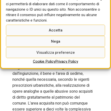
ci permetterà di elaborare dati come il comportamento di
ufficio comunale, accertata l’esecuzione di
navigazione o ID unici su questo sito. Non acconsentire o
interventi in assenza di permesso, in totale
ritirare il consenso può influire negativamente su alcune
difformità dal medesimo, ovvero con variazioni
caratteristiche e funzioni.
essenziali, determinate ai sensi dell’articolo 32,
ingiunge al proprietario e al responsabile
Accetta
dell’abuso la rimozione o la demolizione,
indicando nel provvedimento l’area che viene
Nega
acquisita di diritto, ai sensi del comma 3.
Visualizza preferenze
3. Se il responsabile dell’abuso non provvede
Cookie Policy
Privacy Policy
alla demolizione e al ripristino dello stato dei
luoghi nel termine di novanta giorni
dall’ingiunzione, il bene e l’area di sedime,
nonché quella necessaria, secondo le vigenti
prescrizioni urbanistiche, alla realizzazione di
opere analoghe a quelle abusive sono acquisiti
di diritto gratuitamente al patrimonio del
comune. L’area acquisita non può comunque
essere superiore a dieci volte la complessiva