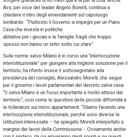
sorgere grattaceli di 80 metri qua e là per la città. Anche
Avs, per voce del leader Angelo Bonelli, continua a
chiedere il ritiro degli emendamenti sul capoluogo
lombardo: “Piuttosto il Governo si impegni per un Piano
Casa che investa in politiche
abitative per i giovani e le famiglie fragili che troppo
spesso non hanno un tetto sotto cui stare”.
Sulle norme salva-Milano è in corso una “interlocuzione
interistituzionale” per giungere alla migliore soluzione per il
territorio, ha riferito invece il sottosegretario alla
presidenza del consiglio, Alessandro Morelli, che segue
per il governo i lavori parlamentari del decreto salva casa.
“Il salva Milano è un focus importante e molto atteso dal
territorio”, così come le questioni delle piccole difformità e
le tolleranze sui micro-appartamenti. “Stiamo facendo una
interlocuzione interistituzionale, perché sono diverse le
istituzioni interessate – ha spiegato Morelli interpellato a
margine dei lavori della Commissione -. Ovviamente anche
con il sindaco, da cui arriveranno degli spunti e se questi