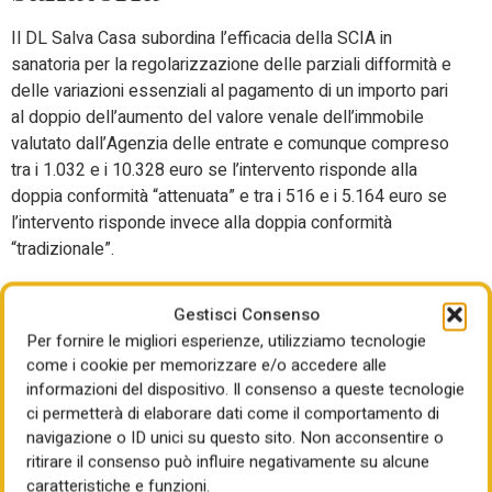
Il DL Salva Casa subordina l’efficacia della SCIA in
sanatoria per la regolarizzazione delle parziali difformità e
delle variazioni essenziali al pagamento di un importo pari
al doppio dell’aumento del valore venale dell’immobile
valutato dall’Agenzia delle entrate e comunque compreso
tra i 1.032 e i 10.328 euro se l’intervento risponde alla
doppia conformità “attenuata” e tra i 516 e i 5.164 euro se
l’intervento risponde invece alla doppia conformità
“tradizionale”.
Le linee guida MIT forniscono criteri metodologici
Gestisci Consenso
orientativi a favore dei Comuni per la corretta
Per fornire le migliori esperienze, utilizziamo tecnologie
determinazione delle sanzioni in esame, invitandoli a fare
come i cookie per memorizzare e/o accedere alle
riferimento alle prassi applicative già in uso prima
informazioni del dispositivo. Il consenso a queste tecnologie
dell’entrata in vigore del DL Salva Casa. Nel caso in cui il
ci permetterà di elaborare dati come il comportamento di
Comune ritenga che l’intervento non abbia determinato un
navigazione o ID unici su questo sito. Non acconsentire o
aumento del valore venale dell’immobile, potrà essere
ritirare il consenso può influire negativamente su alcune
applicata direttamente una sanzione pari alle soglie minime
caratteristiche e funzioni.