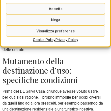
edittali, senza la necessità di coinvolgere gli uffici
dell’Agenzia delle entrate. Negli altri casi, viceversa, si
Accetta
specifica che le sanzioni – secondo quanto previsto dalla
nuova modulistica in corso di adozione – saranno
Nega
corrisposte in due fasi: una prima parte della sanzione al
Visualizza preferenze
momento della presentazione dell’istanza di SCIA in
sanatoria; il conguaglio all’esito della quantificazione
Cookie Policy
Privacy Policy
dell’incremento del valore venale da parte dell’Agenzia
delle entrate.
Mutamento della
destinazione d’uso:
specifiche condizioni
Prima del DL Salva Casa, chiunque avesse voluto usare,
per qualsiasi ragione, il proprio immobile per scopi diversi
da quelli fino ad allora prescelti, per esempio passando da
una destinazione residenziale a una turistico-ricettiva,