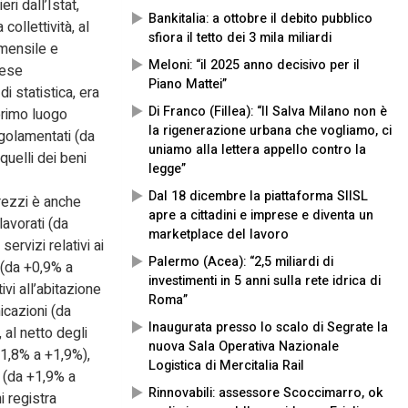
eri dall’Istat,
Bankitalia: a ottobre il debito pubblico
collettività, al
sfiora il tetto dei 3 mila miliardi
 mensile e
Meloni: “il 2025 anno decisivo per il
mese
Piano Mattei”
di statistica, era
Di Franco (Fillea): “Il Salva Milano non è
 primo luogo
la rigenerazione urbana che vogliamo, ci
egolamentati (da
uniamo alla lettera appello contro la
quelli dei beni
legge”
Dal 18 dicembre la piattaforma SIISL
prezzi è anche
apre a cittadini e imprese e diventa un
lavorati (da
marketplace del lavoro
ervizi relativi ai
Palermo (Acea): “2,5 miliardi di
 (da +0,9% a
investimenti in 5 anni sulla rete idrica di
ivi all’abitazione
Roma”
icazioni (da
Inaugurata presso lo scalo di Segrate la
 al netto degli
nuova Sala Operativa Nazionale
+1,8% a +1,9%),
Logistica di Mercitalia Rail
i (da +1,9% a
Rinnovabili: assessore Scoccimarro, ok
i registra