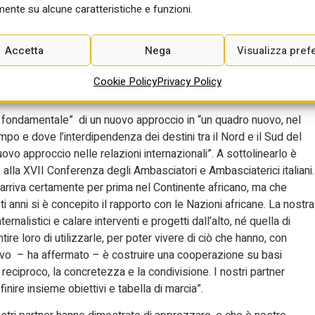
è rimasta stabile al 14,4 per cento. A ottobre le entrate tributarie
ente su alcune caratteristiche e funzioni.
ri a 42,4 miliardi, in aumento del 4,8 per cento (1,9 miliardi)
 dieci mesi del 2024 le entrate tributarie sono state pari a 452,5
Accetta
Nega
Visualizza pref
i) rispetto allo stesso periodo dell’anno scorso.
cisivo per il Piano Mattei”
Cookie Policy
Privacy Policy
llo fondamentale” di un nuovo approccio in “un quadro nuovo, nel
po e dove l’interdipendenza dei destini tra il Nord e il Sud del
o approccio nelle relazioni internazionali”. A sottolinearlo è
alla XVII Conferenza degli Ambasciatori e Ambasciaterici italiani.
arriva certamente per prima nel Continente africano, ma che
 anni si è concepito il rapporto con le Nazioni africane. La nostra
ternalistici e calare interventi e progetti dall’alto, né quella di
ire loro di utilizzarle, per poter vivere di ciò che hanno, con
ttivo – ha affermato – è costruire una cooperazione su basi
o reciproco, la concretezza e la condivisione. I nostri partner
finire insieme obiettivi e tabella di marcia”.