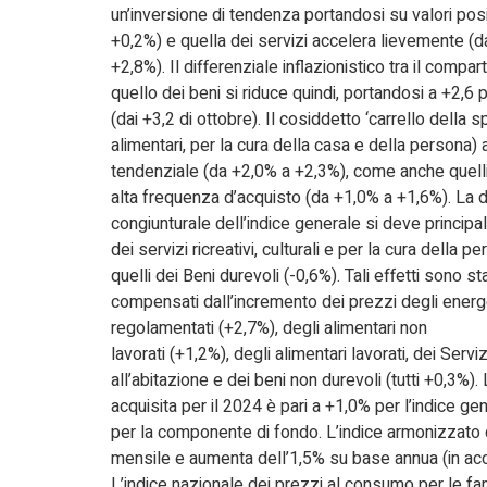
un’inversione di tendenza portandosi su valori posi
+0,2%) e quella dei servizi accelera lievemente (
+2,8%). Il differenziale inflazionistico tra il compar
quello dei beni si riduce quindi, portandosi a +2,6 
(dai +3,2 di ottobre). Il cosiddetto ‘carrello della s
alimentari, per la cura della casa e della persona)
tendenziale (da +2,0% a +2,3%), come anche quelli
alta frequenza d’acquisto (da +1,0% a +1,6%). La 
congiunturale dell’indice generale si deve principa
dei servizi ricreativi, culturali e per la cura della p
quelli dei Beni durevoli (-0,6%). Tali effetti sono st
compensati dall’incremento dei prezzi degli energe
regolamentati (+2,7%), degli alimentari non
lavorati (+1,2%), degli alimentari lavorati, dei Servizi
all’abitazione e dei beni non durevoli (tutti +0,3%). 
acquisita per il 2024 è pari a +1,0% per l’indice g
per la componente di fondo. L’indice armonizzato
mensile e aumenta dell’1,5% su base annua (in acce
L’indice nazionale dei prezzi al consumo per le fami