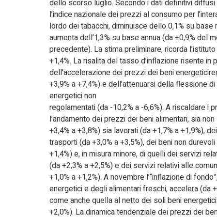
dello scorso luglio. Secondo i dati definitivi diffusi i
l’indice nazionale dei prezzi al consumo per l’intera 
lordo dei tabacchi, diminuisce dello 0,1% su base
aumenta dell’1,3% su base annua (da +0,9% del 
precedente). La stima preliminare, ricorda l’istituto 
+1,4%. La risalita del tasso d’inflazione risente in
dell’accelerazione dei prezzi dei beni energeticir
+3,9% a +7,4%) e dell’attenuarsi della flessione di 
energetici non
regolamentati (da -10,2% a -6,6%). A riscaldare i 
l’andamento dei prezzi dei beni alimentari, sia non 
+3,4% a +3,8%) sia lavorati (da +1,7% a +1,9%), dei s
trasporti (da +3,0% a +3,5%), dei beni non durevoli
+1,4%) e, in misura minore, di quelli dei servizi relat
(da +2,3% a +2,5%) e dei servizi relativi alle comun
+1,0% a +1,2%). A novembre l’“inflazione di fondo”,
energetici e degli alimentari freschi, accelera (da 
come anche quella al netto dei soli beni energetic
+2,0%). La dinamica tendenziale dei prezzi dei ben