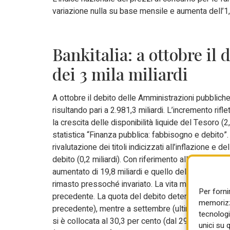
variazione nulla su base mensile e aumenta dell’
Bankitalia: a ottobre il 
dei 3 mila miliardi
A ottobre il debito delle Amministrazioni pubblich
risultando pari a 2.981,3 miliardi. L’incremento rifl
la crescita delle disponibilità liquide del Tesoro (2,
statistica “Finanza pubblica: fabbisogno e debito”. 
rivalutazione dei titoli indicizzati all’inflazione e 
debito (0,2 miliardi). Con riferimento alla ripartizio
aumentato di 19,8 miliardi e quello delle Amministraz
rimasto pressoché invariato. La vita media residua è
Per forni
precedente. La quota del debito detenuto dalla Ban
memorizza
precedente), mentre a settembre (ultimo mese per 
tecnologi
si è collocata al 30,3 per cento (dal 29,8 per cento
unici su 