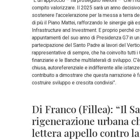
“È un approccio – ha proseguito Meloni – che i no
compito valorizzare. Il 2025 sarà un anno decisivo, 
sostenere l’accelerazione per la messa a terra del
di più il Piano Mattei, rafforzando le sinergie già 
Infrastructure and Investment. E proprio perché cred
appuntamenti del suo anno di Presidenza G7 in un
partecipazione del Santo Padre ai lavori del Verti
rappresentative di sempre, che ha coinvolto tutti i C
finanziarie e le Banche multilaterali di sviluppo.
chiusa, autoreferenziale e indifferente alle istanz
contribuito a dimostrare che questa narrazione è fa
costruire sviluppo e crescita condivisi”.
Di Franco (Fillea): “Il S
rigenerazione urbana ch
lettera appello contro l