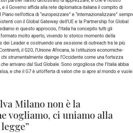
stri partner hanno dimostrato di apprezzare, e che è nostro
e il Governo affida alla rete diplomatica italiana il compito di
 Piano nell’ottica di “europeizzare” e “internazionalizzare” sempr
esistenti con il Global Gateway dell’UE e la Partnership for Global
iamo in questo approccio, l’Italia ha concepito tutti gli
 formato molto aperto, vivendo lo storico momento della
ce dei Leader e costruendo una sessione di outreach tra le più
ontinenti, il G20, l’Unione Africana, le Istituzioni economiche-
 C’è chi strumentalmente dipinge l’Occidente come una fortezza
e che arrivano dal Sud Globale. Sono orgogliosa che l’Italia abbia
lsa, e che il G7 è un’offerta di valori che si apre al mondo e vuole
alva Milano non è la
e vogliamo, ci uniamo alla
a legge”