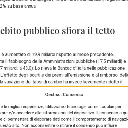
1,2% su base annua.
debito pubblico sfiora il tetto
e è aumentato di 19,9 miliardi rispetto al mese precedente,
ette il fabbisogno delle Amministrazioni pubbliche (17,5 miliardi) e
7 miliardi, a 43,0). Lo rileva la Bancac d’Italia nella pubblicazione
L’effetto degli scarti e dei premi all’emissione e al rimborso, dell
della variazione dei tassi di cambio ha invece lievemente ridotto il
ne per sottosettori, il debito delle Amministrazioni centrali è
Gestisci Consenso
ioni locali di 0,1 miliardi. Il debito degli enti di previdenza è
 risultata pari a 7,8 anni, in linea con il valore del mese
re le migliori esperienze, utilizziamo tecnologie come i cookie per
ca d’Italia è diminuita al 22,1 per cento (dal 22,3 del mese
re e/o accedere alle informazioni del dispositivo. Il consenso a q
cui questo dato è disponibile) quella detenuta dai non residenti
e ci permetterà di elaborare dati come il comportamento di navigazi
 del mese precedente) e quella in capo agli altri residenti
questo sito. Non acconsentire o ritirare il consenso può influire