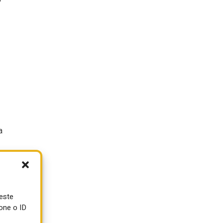
a
ueste
one o ID