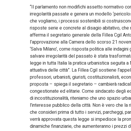
“Il parlamento non modifichi assetto normativo con
irregolarità passate e genera un modello ‘pericolos
che vogliamo, i processi sostenibili si costruisco
risposte serie e concrete al disagio abitativo, che n
afferma il segretario generale della Fillea Cgil An
l’approvazione alla Camera dello scorso 21 novem
‘Salva Milano’, come risposta politica alle indagin
salvare irregolarità del passato è stata trasforma
legge in tutta Italia la pratica urbanistica seguita
attuativa delle città”. La Fillea Cgil sostiene l’app
professori, urbanisti, giuristi, costituzionalisti, econ
proposta – spiega il segretario – cambierà radical
congestionate ed elitarie. Come sindacato degli edil
di incostituzionalità, riteniamo che uno spazio u
l’interesse pubblico della città. Non è vero che la 
che consideri prima di tutto i servizi, parcheggi, pa
verrà approvata questa legge si impedisce la prom
dinamiche finanziarie, che aumenteranno i prezzi d