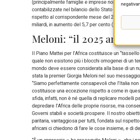
(principalmente famiglie e imprese non finanziarie) 
negativam
contabilizzate nel bilancio dello Stato sono state pa
rispetto al corrispondente mese del 2023. Nei primi
miliardi, in aumento del 5,7 per cento (24,2 miliard
Meloni: “il 2025 anno de
Il Piano Mattei per l’Africa costituisce un “tasse
quale non esistono più i blocchi omogenei di un tem
mondo deve essere considerata alla base di un nuov
stata la premier Giorgia Meloni nel suo messaggio 
“Siamo perfettamente consapevoli che l’Italia non 
costituisce una eccezione rispetto a come in questi
sfida, infatti, non è né quella di replicare modelli pa
depredare l’Africa delle proprie risorse, ma consent
Governi stabili e società prospere. Il nostro obie
paritaria, vantaggiosa per tutti, fondata sul rispett
africani ci chiedono di fare le cose insieme, e di de