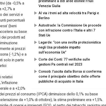
preliminare a ddl aree idonee Friuli
tivi (da -0,5% a
Venezia Giulia
da +2,7% a
Al via i treni ad alta velocità tra Parigi e
to dei servizi e
Berlino
punti percentuali
Autostrade: la Commissione Ue procede
pesa’ (beni
con infrazione contro l’Italia e altri 7
 accelera su base
Stati Ue
 dei prodotti ad
Lagarde: “con una svolta protezionistica
diminuzione
negli Usa probabile impatto
lmente ai prezzi
sull’economia Ue”
ersona (-1,2%) e a
Corte dei Conti: 77 verifiche sulle
ati solo in parte
gestioni Pa centrali nel 2023
tici
Consob: l’uscita dalla Borsa si conferma
come il principale obiettivo delle offerte
 relativi
pubbliche di acquisto in Italia
L’inflazione
enerale e a +2,0%
 dei prezzi al consumo (IPCA) diminuisce dello 0,1% su base
lerazione da +1,0% di ottobre); la stima preliminare era +1,5%.
glie di operai e impiegati (FOI), al netto dei tabacchi, registra un