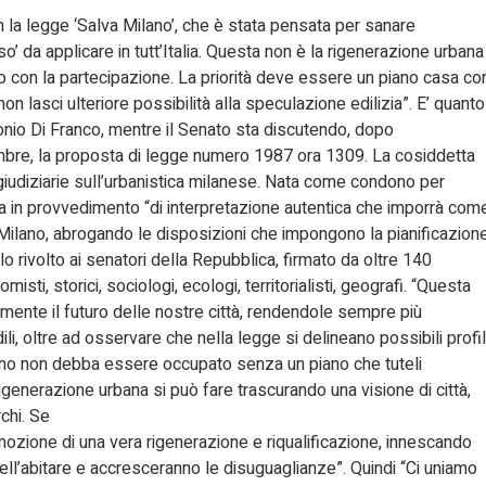
 la legge ‘Salva Milano’, che è stata pensata per sanare
o’ da applicare in tutt’Italia. Questa non è la rigenerazione urbana
no con la partecipazione. La priorità deve essere un piano casa co
on lasci ulteriore possibilità alla speculazione edilizia”. E’ quanto
tonio Di Franco, mentre il Senato sta discutendo, dopo
bre, la proposta di legge numero 1987 ora 1309. La cosiddetta
i giudiziarie sull’urbanistica milanese. Nata come condono per
ta in provvedimento “di interpretazione autentica che imporrà com
 a Milano, abrogando le disposizioni che impongono la pianificazion
ello rivolto ai senatori della Repubblica, firmato da oltre 140
omisti, storici, sociologi, ecologi, territorialisti, geografi. “Questa
mente il futuro delle nostre città, rendendole sempre più
i, oltre ad osservare che nella legge si delineano possibili profil
rbano non debba essere occupato senza un piano che tuteli
rigenerazione urbana si può fare trascurando una visione di città,
rchi. Se
ozione di una vera rigenerazione e riqualificazione, innescando
ell’abitare e accresceranno le disuguaglianze”. Quindi “Ci uniamo