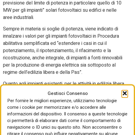
previsione del limite di potenza in particolare quello di 10
MW per gli impianti” solari fotovoltaici su edifici e nelle
aree industriali.
Sempre in materia si soglie di potenza, viene indicato di
innalzare i valori per gli impianti fotovoltaici in Procedura
abilitativa semplificata ed “estendere i casi in cui il
potenziamento, il ripotenziamento, il rifacimento e la
ricostruzione, anche integrale, di impianti a fonti rinnovabili
per la produzione di energia elettrica sia sottoposto al
regime dell’edilizia libera e della Pas”.
Quanto agli impianti esistenti, per le attività in edilizia libera
viene poi indicato di “eliminare il vincolo sulle soglie di
Gestisci Consenso
potenza complessiva risultante dall’intervento di
Per fornire le migliori esperienze, utilizziamo tecnologie
potenziamento per ciascuna
come i cookie per memorizzare e/o accedere alle
tipologia di impianto fotovoltaico, eolico e idroelettrico”.
informazioni del dispositivo. Il consenso a queste tecnologie
Infine, per gli impianti di produzione di calore da Fer si
ci permetterà di elaborare dati come il comportamento di
navigazione o ID unici su questo sito. Non acconsentire o
punta a innalzare la soglia a 50 Mw per interventi sia in
ritirare il consenso può influire negativamente su alcune
attività libera che in Pas. Ai comuni, però, va ripristinata una