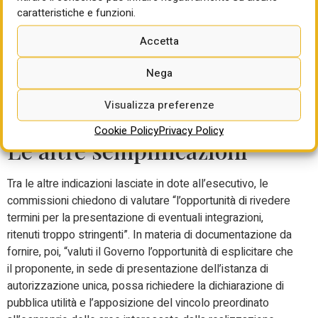
caratteristiche e funzioni.
disciplina di compensazioni. Così come va ripristinata “la
possibilità di richiedere, in sede di presentazione
Accetta
dell’istanza autorizzativa per la realizzazione di impianti e
opere di connessione diversi da quelli alimentati a
Nega
biomassa e fotovoltaici, l’apposizione del vincolo
preordinato all’esproprio delle aree interessate dalla
Visualizza preferenze
realizzazione degli interventi”.
Cookie Policy
Privacy Policy
Le altre semplificazioni
Tra le altre indicazioni lasciate in dote all’esecutivo, le
commissioni chiedono di valutare “l’opportunità di rivedere
termini per la presentazione di eventuali integrazioni,
ritenuti troppo stringenti”. In materia di documentazione da
fornire, poi, “valuti il Governo l’opportunità di esplicitare che
il proponente, in sede di presentazione dell’istanza di
autorizzazione unica, possa richiedere la dichiarazione di
pubblica utilità e l’apposizione del vincolo preordinato