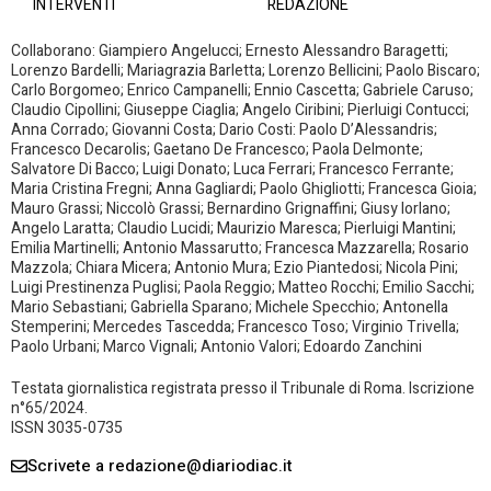
INTERVENTI
REDAZIONE
Collaborano: Giampiero Angelucci; Ernesto Alessandro Baragetti;
Lorenzo Bardelli; Mariagrazia Barletta; Lorenzo Bellicini; Paolo Biscaro;
Carlo Borgomeo; Enrico Campanelli; Ennio Cascetta; Gabriele Caruso;
Claudio Cipollini; Giuseppe Ciaglia; Angelo Ciribini; Pierluigi Contucci;
Anna Corrado; Giovanni Costa; Dario Costi: Paolo D’Alessandris;
Francesco Decarolis; Gaetano De Francesco; Paola Delmonte;
Salvatore Di Bacco; Luigi Donato; Luca Ferrari; Francesco Ferrante;
Maria Cristina Fregni; Anna Gagliardi; Paolo Ghigliotti; Francesca Gioia;
Mauro Grassi; Niccolò Grassi; Bernardino Grignaffini; Giusy Iorlano;
Angelo Laratta; Claudio Lucidi; Maurizio Maresca; Pierluigi Mantini;
Emilia Martinelli; Antonio Massarutto; Francesca Mazzarella; Rosario
Mazzola; Chiara Micera; Antonio Mura; Ezio Piantedosi; Nicola Pini;
Luigi Prestinenza Puglisi; Paola Reggio; Matteo Rocchi; Emilio Sacchi;
Mario Sebastiani; Gabriella Sparano; Michele Specchio; Antonella
Stemperini; Mercedes Tascedda; Francesco Toso; Virginio Trivella;
Paolo Urbani; Marco Vignali; Antonio Valori; Edoardo Zanchini
Testata giornalistica registrata presso il Tribunale di Roma. Iscrizione
n°65/2024.
ISSN 3035-0735
Scrivete a redazione@diariodiac.it