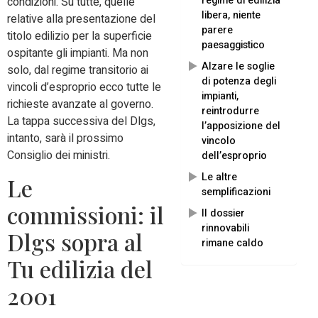
regime di edilizia
condizioni. Su tutte, quelle
libera, niente
relative alla presentazione del
parere
titolo edilizio per la superficie
paesaggistico
ospitante gli impianti. Ma non
Alzare le soglie
solo, dal regime transitorio ai
di potenza degli
vincoli d’esproprio ecco tutte le
impianti,
richieste avanzate al governo.
reintrodurre
La tappa successiva del Dlgs,
l’apposizione del
intanto, sarà il prossimo
vincolo
Consiglio dei ministri.
dell’esproprio
Le altre
Le
semplificazioni
commissioni: il
Il dossier
rinnovabili
Dlgs sopra al
rimane caldo
Tu edilizia del
2001