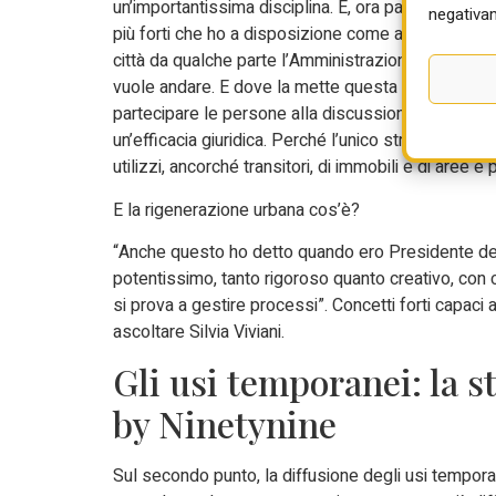
un’importantissima disciplina. E, ora parlo da asses
negativam
più forti che ho a disposizione come amministratore
città da qualche parte l’Amministrazione la deve me
vuole andare. E dove la mette questa visione se n
partecipare le persone alla discussione su dove v
un’efficacia giuridica. Perché l’unico strumento con 
utilizzi, ancorché transitori, di immobili e di aree è
E la rigenerazione urbana cos’è?
“Anche questo ho detto quando ero Presidente del 
potentissimo, tanto rigoroso quanto creativo, con 
si prova a gestire processi”. Concetti forti capaci
ascoltare Silvia Viviani.
Gli usi temporanei: la s
by Ninetynine
Sul secondo punto, la diffusione degli usi temporane