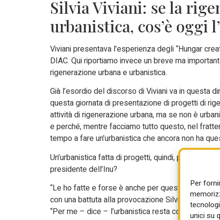
Silvia Viviani: se la ri
urbanistica, cos’è oggi l
Viviani presentava l’esperienza degli “Hungar creati
DIAC. Qui riportiamo invece un breve ma importante
rigenerazione urbana e urbanistica.
Già l’esordio del discorso di Viviani va in questa di
questa giornata di presentazione di progetti di rig
attività di rigenerazione urbana, ma se non è urbani
e perché, mentre facciamo tutto questo, nel frat
tempo a fare un’urbanistica che ancora non ha que
Un’urbanistica fatta di progetti, quindi, più che di
presidente dell’Inu?
Per forni
“Le ho fatte e forse è anche per questo che non s
memorizza
con una battuta alla provocazione Silvia Viviani, ch
tecnologi
“Per me – dice – l’urbanistica resta comunque un’
unici su 