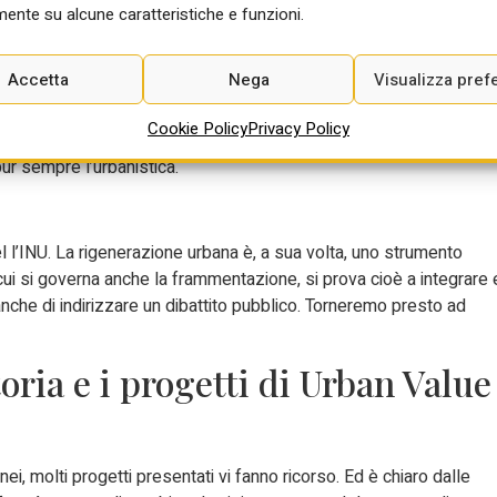
sore, l’urbanistica resta una delle azioni
ente su alcune caratteristiche e funzioni.
, perché, in ogni caso, una visione di
ttere, almeno per chiarire a tutti dove
Accetta
Nega
Visualizza pref
on nel suo strumento urbanistico? Per far
Silvia Viviani durante il su
uole andare, ma anche per dare poi
intervento a Lumen
Cookie Policy
Privacy Policy
cui l’amministrazione alla fine regola gli
 pur sempre l’urbanistica.
l’INU. La rigenerazione urbana è, a sua volta, uno strumento
cui si governa anche la frammentazione, si prova cioè a integrare 
 anche di indirizzare un dibattito pubblico. Torneremo presto ad
toria e i progetti di Urban Value
i, molti progetti presentati vi fanno ricorso. Ed è chiaro dalle