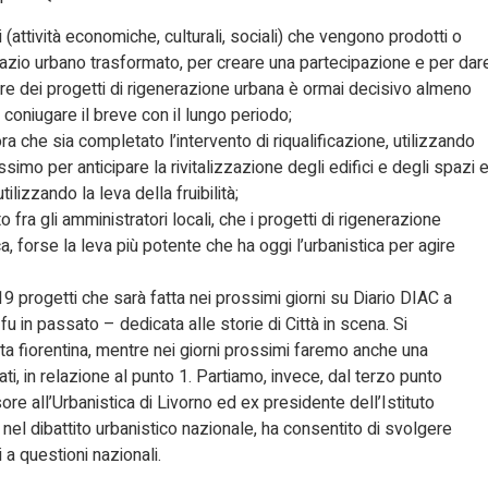
(attività economiche, culturali, sociali) che vengono prodotti o
 spazio urbano trasformato, per creare una partecipazione e per dar
tware dei progetti di rigenerazione urbana è ormai decisivo almeno
oniugare il breve con il lungo periodo;
ora che sia completato l’intervento di riqualificazione, utilizzando
imo per anticipare la rivitalizzazione degli edifici e degli spazi 
tilizzando la leva della fruibilità;
 fra gli amministratori locali, che i progetti di rigenerazione
ica, forse la leva più potente che ha oggi l’urbanistica per agire
9 progetti che sarà fatta nei prossimi giorni su Diario DIAC a
fu in passato – dedicata alle storie di Città in scena. Si
ta fiorentina, mentre nei giorni prossimi faremo anche una
ti, in relazione al punto 1. Partiamo, invece, dal terzo punto
ore all’Urbanistica di Livorno ed ex presidente dell’Istituto
o nel dibattito urbanistico nazionale, ha consentito di svolgere
a questioni nazionali.