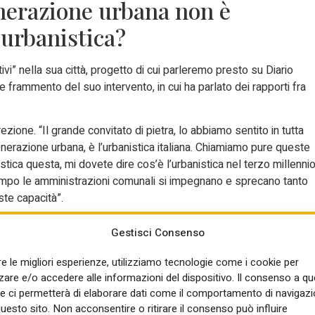
generazione urbana non è
’urbanistica?
vi” nella sua città, progetto di cui parleremo presto su Diario
 frammento del suo intervento, in cui ha parlato dei rapporti fra
rezione. “Il grande convitato di pietra, lo abbiamo sentito in tutta
enerazione urbana, è l’urbanistica italiana. Chiamiamo pure queste
stica questa, mi dovete dire cos’è l’urbanistica nel terzo millenni
tempo le amministrazioni comunali si impegnano e sprecano tanto
ste capacità”.
 piani. Chiediamo: avrebbe fatto queste affermazioni anche da
Gestisci Consenso
re le migliori esperienze, utilizziamo tecnologie come i cookie per
ono più presidente”, risponde fulminea
re e/o accedere alle informazioni del dispositivo. Il consenso a q
e poi però vuole precisare la sua idea.
e ci permetterà di elaborare dati come il comportamento di navigazi
importantissima pratica e
questo sito. Non acconsentire o ritirare il consenso può influire