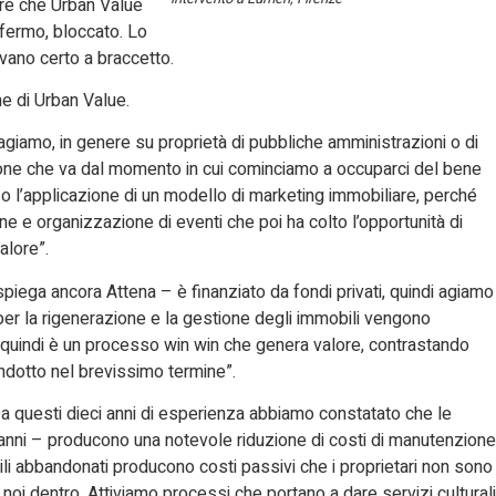
dire che Urban Value
fermo, bloccato. Lo
vano certo a braccetto.
ne di Urban Value.
giamo, in genere su proprietà di pubbliche amministrazioni o di
izione che va dal momento in cui cominciamo a occuparci del bene
so l’applicazione di un modello di marketing immobiliare, perché
 e organizzazione di eventi che poi ha colto l’opportunità di
alore”.
piega ancora Attena – è finanziato da fondi privati, quindi agiamo
er la rigenerazione e la gestione degli immobili vengono
i, quindi è un processo win win che genera valore, contrastando
dotto nel brevissimo termine”.
a questi dieci anni di esperienza abbiamo constatato che le
o anni – producono una notevole riduzione di costi di manutenzione
bili abbandonati producono costi passivi che i proprietari non sono
 noi dentro. Attiviamo processi che portano a dare servizi culturali