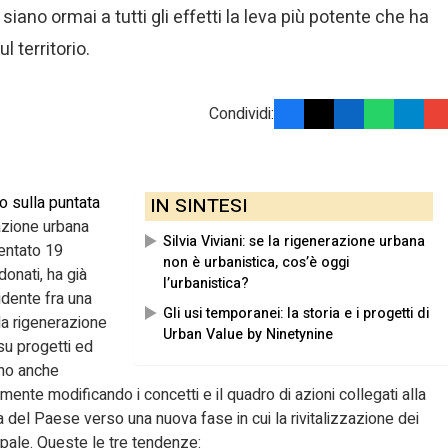
 siano ormai a tutti gli effetti la leva più potente che ha
l territorio.
Condividi:
o sulla puntata
IN SINTESI
razione urbana
Silvia Viviani: se la rigenerazione urbana
entato 19
non è urbanistica, cos’è oggi
donati, ha già
l’urbanistica?
idente fra una
Gli usi temporanei: la storia e i progetti di
la rigenerazione
Urban Value by Ninetynine
su progetti ed
nno anche
te modificando i concetti e il quadro di azioni collegati alla
del Paese verso una nuova fase in cui la rivitalizzazione dei
cipale. Queste le tre tendenze: