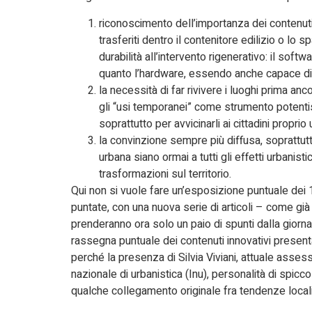
riconoscimento dell’importanza dei contenuti 
trasferiti dentro il contenitore edilizio o lo
durabilità all’intervento rigenerativo: il sof
quanto l’hardware, essendo anche capace di c
la necessità di far rivivere i luoghi prima anc
gli “usi temporanei” come strumento potentiss
soprattutto per avvicinarli ai cittadini proprio u
la convinzione sempre più diffusa, soprattutto
urbana siano ormai a tutti gli effetti urbanist
trasformazioni sul territorio.
Qui non si vuole fare un’esposizione puntuale dei 1
puntate, con una nuova serie di articoli – come già 
prenderanno ora solo un paio di spunti dalla giorna
rassegna puntuale dei contenuti innovativi presenta
perché la presenza di Silvia Viviani, attuale assess
nazionale di urbanistica (Inu), personalità di spicc
qualche collegamento originale fra tendenze locali 