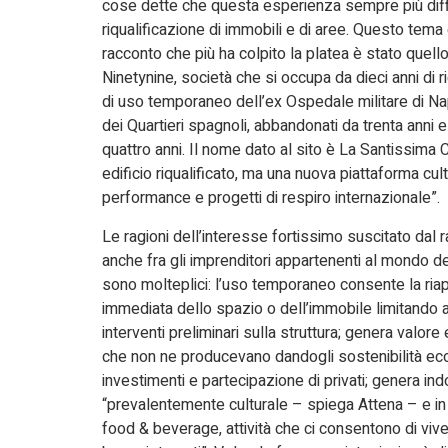
cose dette che questa esperienza sempre più diff
riqualificazione di immobili e di aree. Questo tema 
racconto che più ha colpito la platea è stato quell
Ninetynine, società che si occupa da dieci anni di
di uso temporaneo dell’ex Ospedale militare di Na
dei Quartieri spagnoli, abbandonati da trenta anni
quattro anni. Il nome dato al sito è La Santissima
edificio riqualificato, ma una nuova piattaforma cul
performance e progetti di respiro internazionale”.
Le ragioni dell’interesse fortissimo suscitato dal 
anche fra gli imprenditori appartenenti al mondo de
sono molteplici: l’uso temporaneo consente la riap
immediata dello spazio o dell’immobile limitando a
interventi preliminari sulla struttura; genera valore
che non ne producevano dandogli sostenibilità ec
investimenti e partecipazione di privati; genera i
“prevalentemente culturale – spiega Attena – e in
food & beverage, attività che ci consentono di vive