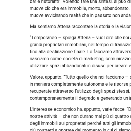
bar e ristoranti”. Volendo fare una sintesi, si può 
muove ciò che era immobile, morto, abbandonato, 
muove avvicinando realtà che in passato non anda
Ma sentiamo Attena raccontare la storia e la visio
“Temporaneo – spiega Attena – vuol dire che noi a
grandi proprietari immobiliari, nel tempo di trans
fino alla destinazione finale. Lo facciamo attraver
nasciamo come società di marketing, comunicazione
utilizzare spazi abbandonati in disuso per creare v
Valore, appunto. “Tutto quello che noi facciamo – s
in maniera completamente autonoma e le risorse p
recuperate attraverso l’utilizzo degli spazi stess
contemporaneamente il degrado e generando un in
L’interesse economico ha, appunto, varie facce. “D
nostre attività – che non durano mai più di quattr
degli immobili sui proprietari perché tutti gli immo
più costretti a onorare dal momento in cui ci siamo