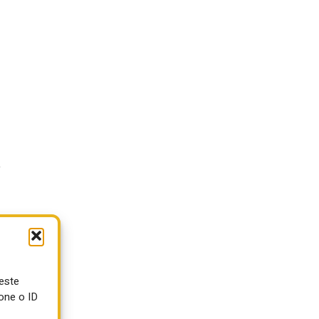
o
ueste
one o ID