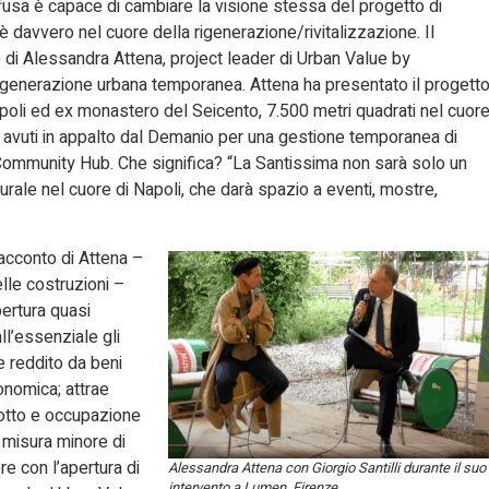
usa è capace di cambiare la visione stessa del progetto di
è davvero nel cuore della rigenerazione/rivitalizzazione. Il
o di Alessandra Attena, project leader di Urban Value by
 rigenerazione urbana temporanea. Attena ha presentato il progett
poli ed ex monastero del Seicento, 7.500 metri quadrati nel cuor
 e avuti in appalto dal Demanio per una gestione temporanea di
 Community Hub. Che significa? “La Santissima non sarà solo un
turale nel cuore di Napoli, che darà spazio a eventi, mostre,
racconto di Attena –
lle costruzioni –
ertura quasi
ll’essenziale gli
 e reddito da beni
onomica; attrae
ndotto e occupazione
 misura minore di
re con l’apertura di
Alessandra Attena con Giorgio Santilli durante il suo
intervento a Lumen, Firenze