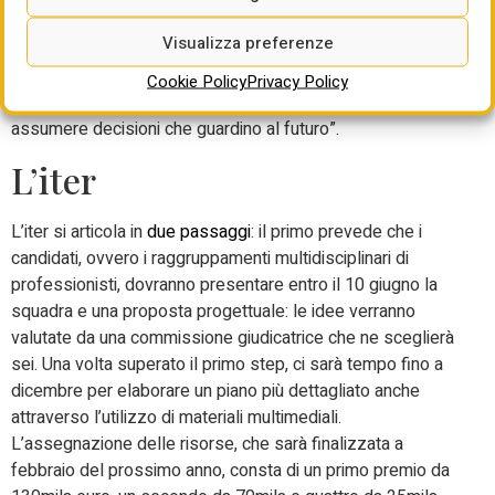
nostro futuro, così come i concetti di semplificazione,
Visualizza preferenze
innovazione e partenariato pubblico-privato. I tavoli tecnici
della Fondazione affronteranno ambiti specifici, mettendo
Cookie Policy
Privacy Policy
a disposizione della Capitale competenze utili per
assumere decisioni che guardino al futuro”.
L’iter
L’iter si articola in
due passaggi
: il primo prevede che i
candidati, ovvero i raggruppamenti multidisciplinari di
professionisti, dovranno presentare entro il 10 giugno la
squadra e una proposta progettuale: le idee verranno
valutate da una commissione giudicatrice che ne sceglierà
sei. Una volta superato il primo step, ci sarà tempo fino a
dicembre per elaborare un piano più dettagliato anche
attraverso l’utilizzo di materiali multimediali.
L’assegnazione delle risorse, che sarà finalizzata a
febbraio del prossimo anno, consta di un primo premio da