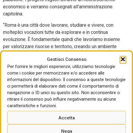
economico e verranno consegnati all’amministrazione
capitolina.
“Roma è una città dove lavorare, studiare e vivere, con
molteplici vocazioni tutte da esplorare e in continua
evoluzione. È fondamentale quindi che lavoriamo insieme
per valorizzare risorse e territorio, creando un ambiente
urbano che promuova sostenibilità, inclusione e sviluppo
Gestisci Consenso
economico”, ha spiegato il presidente Lucignano nel suo
Per fornire le migliori esperienze, utilizziamo tecnologie
intervento introduttivo. “Solo attraverso un approccio
come i cookie per memorizzare e/o accedere alle
integrato, in cui competenze e specializzazioni
informazioni del dispositivo. Il consenso a queste tecnologie
collaborano, possiamo affrontare le sfide della nostra città
ci permetterà di elaborare dati come il comportamento di
con una visione chiara e obiettivi concreti, con il contributo
navigazione o ID unici su questo sito. Non acconsentire o
del privato, ma sempre sotto una attenta e forte regia
ritirare il consenso può influire negativamente su alcune
pubblica per raggiungere obiettivi che vadano oltre
caratteristiche e funzioni.
l’ordinario e il quotidiano”, ha aggiunto. Campidoglio,
Accetta
Regione e istituzioni centrali “stanno rimettendo la Capitale
al centro della politica”, ha detto sottolineando come la
Nega
riforma sui poteri di Roma Capitale “diventa cruciale per il