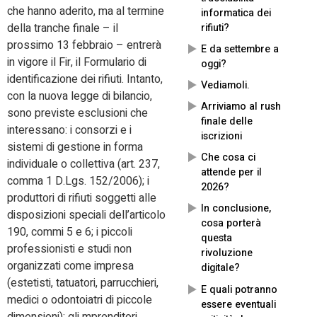
che hanno aderito, ma al termine
informatica dei
della tranche finale – il
rifiuti?
prossimo 13 febbraio – entrerà
E da settembre a
in vigore il Fir, il Formulario di
oggi?
identificazione dei rifiuti. Intanto,
Vediamoli.
con la nuova legge di bilancio,
Arriviamo al rush
sono previste esclusioni che
finale delle
interessano: i consorzi e i
iscrizioni
sistemi di gestione in forma
Che cosa ci
individuale o collettiva (art. 237,
attende per il
comma 1 D.Lgs. 152/2006); i
2026?
produttori di rifiuti soggetti alle
In conclusione,
disposizioni speciali dell’articolo
cosa porterà
190, commi 5 e 6; i piccoli
questa
professionisti e studi non
rivoluzione
organizzati come impresa
digitale?
(estetisti, tatuatori, parrucchieri,
E quali potranno
medici o odontoiatri di piccole
essere eventuali
dimensioni); gli mprenditori