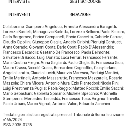
INTERVISTE
GESTISCI COOKIE
INTERVENTI
REDAZIONE
Collaborano: Giampiero Angelucci; Ernesto Alessandro Baragetti;
Lorenzo Bardelli; Mariagrazia Barletta; Lorenzo Bellicini; Paolo Biscaro;
Carlo Borgomeo; Enrico Campanelli; Ennio Cascetta; Gabriele Caruso;
Claudio Cipollini; Giuseppe Ciaglia; Angelo Ciribini; Pierluigi Contucci;
Anna Corrado; Giovanni Costa; Dario Costi: Paolo D’Alessandris;
Francesco Decarolis; Gaetano De Francesco; Paola Delmonte;
Salvatore Di Bacco; Luigi Donato; Luca Ferrari; Francesco Ferrante;
Maria Cristina Fregni; Anna Gagliardi; Paolo Ghigliotti; Francesca Gioia;
Mauro Grassi; Niccolò Grassi; Bernardino Grignaffini; Giusy Iorlano;
Angelo Laratta; Claudio Lucidi; Maurizio Maresca; Pierluigi Mantini;
Emilia Martinelli; Antonio Massarutto; Francesca Mazzarella; Rosario
Mazzola; Chiara Micera; Antonio Mura; Ezio Piantedosi; Nicola Pini;
Luigi Prestinenza Puglisi; Paola Reggio; Matteo Rocchi; Emilio Sacchi;
Mario Sebastiani; Gabriella Sparano; Michele Specchio; Antonella
Stemperini; Mercedes Tascedda; Francesco Toso; Virginio Trivella;
Paolo Urbani; Marco Vignali; Antonio Valori; Edoardo Zanchini
Testata giornalistica registrata presso il Tribunale di Roma. Iscrizione
n°65/2024.
ISSN 3035-0735