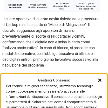
Il cuore operativo di queste novità risiede nelle procedure
di backup e nel concetto di “Misure di Mitigazione”. Il
decreto suggerisce agli operatori di munirsi
preventivamente di scorte di FIR cartacei vidimati,
confermando che il digitale non elimina la carta come
“polizza assicurativa”. In caso di blocco, si procede con
modalità alternative, con l’obbligo tassativo di allineare i
dati digitali entro il primo giorno lavorativo successivo alla
risoluzione del problema.
Arriviamo al rush finale
Gestisci Consenso
delle iscrizioni
Per fornire le migliori esperienze, utilizziamo tecnologie
come i cookie per memorizzare e/o accedere alle
Il 15 dicembre 2025 si è aperta la terza e ultima finestra di
informazioni del dispositivo. Il consenso a queste tecnologie
ci permetterà di elaborare dati come il comportamento di
iscrizione ordinaria, una sfida che ci vede impegnati proprio
navigazione o ID unici su questo sito. Non acconsentire o