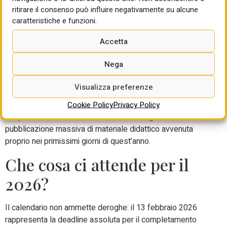
in questi giorni di gennaio 2026. A differenza dei primi due
ritirare il consenso può influire negativamente su alcune
scaglioni, questa fase coinvolge una platea estremamente
caratteristiche e funzioni.
frammentata: le imprese fino a 10 dipendenti e i produttori
di rifiuti pericolosi non organizzati in impresa.
Accetta
Ma, parallelamente ai binari normativi, abbiamo assistito a
Nega
un’accelerazione frenetica sul fronte tecnologico. Il Rentri
si è dimostrato un ecosistema in continua evoluzione con
Visualizza preferenze
rilasci strategici tra settembre e novembre, inclusi gli
aggiornamenti per l’App Rentri Fir Digitale. Un segnale
Cookie Policy
Privacy Policy
inequivocabile dell’imminente entrata a regime è la
pubblicazione massiva di materiale didattico avvenuta
proprio nei primissimi giorni di quest’anno.
Che cosa ci attende per il
2026?
Il calendario non ammette deroghe: il 13 febbraio 2026
rappresenta la deadline assoluta per il completamento