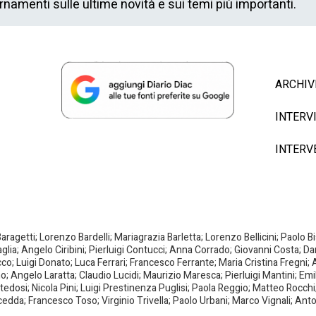
ornamenti sulle ultime novità e sui temi più importanti.
ARCHIV
INTERV
INTERV
agetti; Lorenzo Bardelli; Mariagrazia Barletta; Lorenzo Bellicini; Paolo 
aglia; Angelo Ciribini; Pierluigi Contucci; Anna Corrado; Giovanni Costa; D
; Luigi Donato; Luca Ferrari; Francesco Ferrante; Maria Cristina Fregni; A
ano; Angelo Laratta; Claudio Lucidi; Maurizio Maresca; Pierluigi Mantini; E
dosi; Nicola Pini; Luigi Prestinenza Puglisi; Paola Reggio; Matteo Rocchi;
da; Francesco Toso; Virginio Trivella; Paolo Urbani; Marco Vignali; Anto