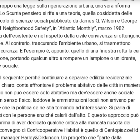
troppo una legge sulla rigenerazione urbana, una vera riforma
Lo Scurria pensiero si rifa a una teoria, quella cosiddetta delle
articolo di scienze sociali pubblicato da James Q. Wilson e George
of Neighborhood Safety”, in “Atlantic Monthly”, marzo 1982.
a dell’esistente e nel rispetto della civile convivenza si ottengon
sive. Al contrario, trascurando l’ambiente urbano, si trasmettono
curanza. E l’esempio è, appunto, quello di una finestra rotta la cui
ne, portando qualcun altro a rompere un lampione o un idrante,
 sociale.
è il seguente: perché continuare a separare edilizia residenziale
 chiaro: conta affrontare il problema abitativo delle città in manier
cio non può essere solo abitativo ma dev’essere anche sociale
in senso fisico, laddove le ammistrazioni locali non arrivano per
he la politica se ne stia tornando ad interessare. Si parla di
si con le persone anziché calarli dall’alto. E questo approccio può
prima di aver dedicato qualche critica alla mancata riuscita dei
al convegno di Confcooperative Habitat è quello di CentopiazzeHd
ct manager Harley&Dikkinson. Un progetto che “parte dalla