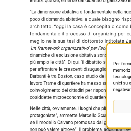
lettura, queste, emerse dal dibattito organizzato 
“La dimensione abitativa è fondamentale nella rig
poco di domanda abitativa:
a quale bisogno risp
architetto, “oggi la casa è concepita o come 
fondamentale il processo di organizing per cos
La
meglio nella sua tesi di dottorato intitolata
‘un framework organizzativo’ per l’accesso alla c
dinamiche di esclusione abitativa sono strettame
più ampio le città”. Di qui, “il dibattito sull’abit
Per forni
per affrontare le crescenti disuguaglianze socioe
memorizza
Barbanti è tra Boston, caso studio del suo lavoro di 
tecnologi
unici su 
lavoro Trame di quartiere ha messo su una cooperat
negativam
coinvolgimento dei cittadini per rispondere ai loro
cosiddette microeconomie di quartiere. “Di qui ne va 
Nelle città, ovviamente, i luoghi che più necessita
protagoniste”, ammette Marcello Scurria, ex sub
se il modello Caivano promosso dal governo sarà 
non può valere altrove”. Il problema, aggiunge l’avv