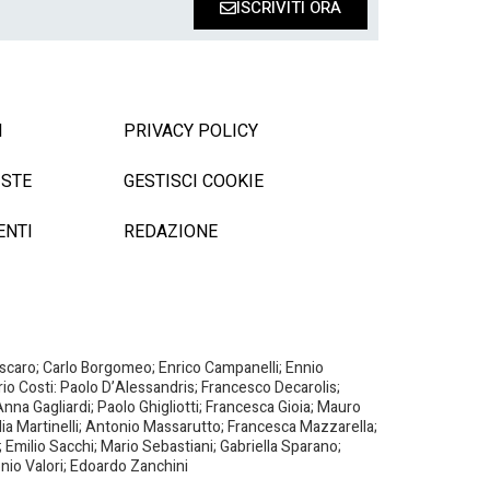
ISCRIVITI ORA
I
PRIVACY POLICY
ISTE
GESTISCI COOKIE
ENTI
REDAZIONE
Biscaro; Carlo Borgomeo; Enrico Campanelli; Ennio
ario Costi: Paolo D’Alessandris; Francesco Decarolis;
nna Gagliardi; Paolo Ghigliotti; Francesca Gioia; Mauro
milia Martinelli; Antonio Massarutto; Francesca Mazzarella;
 Emilio Sacchi; Mario Sebastiani; Gabriella Sparano;
nio Valori; Edoardo Zanchini