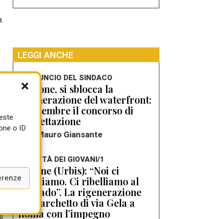
a
LEGGI ANCHE
L'ANNUNCIO DEL SINDACO
Crotone, si sblocca la
rigenerazione del waterfront:
a settembre il concorso di
ueste
progettazione
one o ID
di Mauro Giansante
LA CITTÀ DEI GIOVANI/1
Simone (Urbis): “Noi ci
erenze
ribelliamo. Ci ribelliamo al
degrado”. La rigenerazione
del parchetto di via Gela a
Roma con l’impegno
i