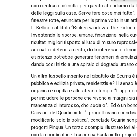
non c’entrano più nulla, per questo attendiamo da 
delle leggi sulla casa. Serve fare cose mai fatte”. 
finestre rotte, enunciata per la prima volta in un 
L. Kelling dal titolo “Broken windows. The Police 
Investendo le risorse, umane, finanziarie, nella cur
risultati migliori rispetto all’uso di misure repres
segnali di deterioramento, di disinteresse e di non 
esistenza potrebbe generare fenomeni di emulazio
dando così inizio a una spirale di degrado urbano e
Un altro tassello inserito nel dibattito da Scurria 
pubblica e edilizia privata, residenziale? Il senso è
organica e capillare allo stesso tempo. “L’approc
per includere le persone che vivono ai margini sia 
mancanza di interesse, che sociale”. Ed è un bene c
Caivano, del Quarticciolo. “I progetti vanno condivi
modificarlo solo la politica”, conclude Scurria non 
progetti Pinqua. Un terzo esempio illustrato ieri 
con la coordinatrice Francesca Santaniello, proje