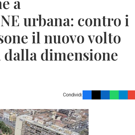
e a
E urbana: contro i
sone il nuovo volto
sa dalla dimensione
Condividi: