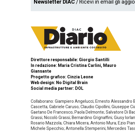
Newsletter DIAC
/ Ricevi in email gli aggi
Direttore responsabile: Giorgio Santilli
In redazione: Maria Cristina Carlini, Mauro
Giansante
Progetto grafico: Cinzia Leone
Web design:
No Digital Brain
Social media partner:
DOL
Collaborano: Giampiero Angelucci; Ernesto Alessandro Bar
Cascetta; Gabriele Caruso; Claudio Cipollini; Giuseppe Ci
Gaetano De Francesco; Paola Delmonte; Salvatore Di Bacco
Grassi; Niccolò Grassi; Bernardino Grignaffini; Giusy Iorl
Rosario Mazzola; Chiara Micera; Antonio Mura; Ezio Piante
Michele Specchio; Antonella Stemperini; Mercedes Tasced