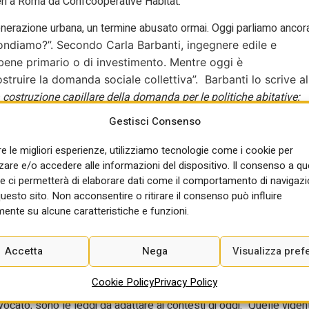
ieri a Roma da Confcooperative Habitat.
enerazione urbana, un termine abusato ormai. Oggi parliamo ancor
ondiamo?”. Secondo Carla Barbanti, ingegnere edile e
bene primario o di investimento. Mentre oggi è
truire la domanda sociale collettiva”. Barbanti lo scrive al
 costruzione capillare della domanda per le politiche abitative:
asa. Il caso-studio della città di Boston – Massachussetts
. “Le
Gestisci Consenso
nte connesse a forme di diseguaglianze che interessano in senso
are considera oggi la questione abitativa come campo d’azione chiave
re le migliori esperienze, utilizziamo tecnologie come i cookie per
conomiche e spaziali contemporanee”. Il parallelismo che fa
re e/o accedere alle informazioni del dispositivo. Il consenso a q
dottoranda, e il quartiere di San Belillo a Catania. Qui, il gruppo di
e ci permetterà di elaborare dati come il comportamento di navigazi
questo sito. Non acconsentire o ritirare il consenso può influire
iva di comunità dove la riattivazione degli spazi porta con sé il
ente su alcune caratteristiche e funzioni.
 bisogni, promuovendo non solo servizi abitativi ma anche le
della vivibilità dei luoghi”, dice Barbanti.
Accetta
Nega
Visualizza pref
no un percorso di risollevamento sono le periferie. “Finalmente
-commissario per l’emergenza risanamento a Messina. “Vedremo
Cookie Policy
Privacy Policy
esportabile ma credo piuttosto che quello che vale a Messina
ocato, sono le leggi da adattare ai contesti di oggi. “Quelle vigent