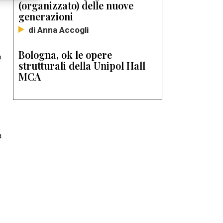
(organizzato) delle nuove
generazioni
di Anna Accogli
Bologna, ok le opere
o
strutturali della Unipol Hall
MCA
a