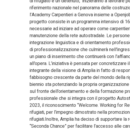
di rifugiato e un detenuto, inizieranno a lavorare pe
riferimento nazionale nel panorama delle costruzion
l’Academy Carpentieri a Genova insieme a Openjobs
progetto consiste in un programma intensivo di 16
necessarie ad iniziare ad operare come carpentieri q
manutenzione della rete autostradale. Le persone 
integrazione linguistica e di orientamento profess
di professionalizzazione che culminerà nell’ingresso
un piano di inserimento che continuerà con l’affian
all’opera. L’iniziativa è pensata per concretizzare il
integrante della visione di Amplia in fatto di resp
fabbisogno crescente da parte del mondo della rige
biennio sta potenziando la propria organizzazione 
sul fronte dell’orientamento e della formazione p
professionale che si integra con il progetto Autos
2023, il riconoscimento “Welcome. Working for Ref
rifugiati, per l’impegno dimostrato nella promozione
rifugiati.Inoltre, Amplia ha deciso di supportare la
“Seconda Chance” per facilitare l’accesso alle carc