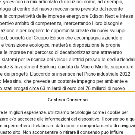
ne
green
con un mix articolato di soluzioni come, ad esempio,
cnologia al centro del nuovo meccanismo previsto dal recente
 la competitività delle imprese energivore.Edison Next e Intesa
ettivo ambito di competenza, intercettando i loro bisogni e
zione e per cogliere le opportunità create dai nuovi sviluppi
 Next, società del Gruppo Edison che accompagna aziende e
 e transizione ecologica, metterà a disposizione le proprie
e le imprese nel percorso di decarbonizzazione attraverso
istemi per la ricarica dei veicoli elettrici presso le sedi aziendali
orate & Investment Banking, guidata da Mauro Micillo, supporterà
e dei progetti. L’accordo si inserisce nel Piano industriale 2022-
lo Messina, che prevede un costante impegno per ambiente e
stati erogati circa 63 miliardi di euro dei 76 miliardi di nuovo
conomy, economia circolare e transizione ecologica. L’ultima
Gestisci Consenso
ei Distretti Industriali del
Research Department di Intesa
tato le imprese a rivedere i propri processi produttivi e i propri
re le migliori esperienze, utilizziamo tecnologie come i cookie per
i distretti industriali diretti a efficientare i processi produttivi e a
re e/o accedere alle informazioni del dispositivo. Il consenso a q
re, riguardo a quest’ultima, il rapporto evidenzia che circa il 40%
e ci permetterà di elaborare dati come il comportamento di navigazi
rvato come l’autoproduzione di energia rientri tra le strategie di
questo sito. Non acconsentire o ritirare il consenso può influire