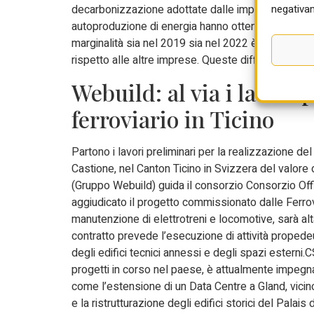
negativam
decarbonizzazione adottate dalle imprese clienti. I
autoproduzione di energia hanno ottenuto importanti
marginalità sia nel 2019 sia nel 2022 è dotato di un
rispetto alle altre imprese. Queste differenze sono
Webuild: al via i lavori 
ferroviario in Ticino
Partono i lavori preliminari per la realizzazione d
Castione, nel Canton Ticino in Svizzera del valore 
(Gruppo Webuild) guida il consorzio Consorzio Offi
aggiudicato il progetto commissionato dalle Ferrov
manutenzione di elettrotreni e locomotive, sarà alt
contratto prevede l’esecuzione di attività propedeuti
degli edifici tecnici annessi e degli spazi esterni.
progetti in corso nel paese, è attualmente impegnat
come l’estensione di un Data Centre a Gland, vicino
e la ristrutturazione degli edifici storici del Pal