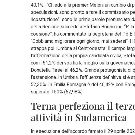
40,1%. “Chiedo alla premier Meloni un cambio di 
speculazioni, sono pronto a fare il commissario pe
ricostruzione”, sono le prime parole pronunciate 
della Regione succede a Stefano Bonaccini. “E’ la v
coesione”, ha commentato la segretaria del Pd Ell
“Dobbiamo migliorare ogni giorno, mai sedersi”. Il 
strappa poi l’Umbria al Centrodestra. Il campo larg
l’affermazione della propria candidata civica, Stefa
con il 51,2% dei voti ha la meglio sulla governatri
Donatella Tesei al 46,2%. Grande protagonista di 
l’astensione. In Umbria, l’affluenza definitiva si è a
52,30%. In Emilia Romagna è del 46,42% con Bolog
superato il 50% (52,98%).
Terna perfeziona il terz
attività in Sudamerica
In esecuzione dell’accordo firmato il 29 aprile 20