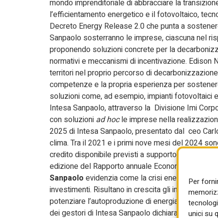
mondo imprenditoriale di abbracciare la transizio
l’efficientamento energetico e il fotovoltaico, te
Decreto Energy Release 2.0 che punta a sostenere
Sanpaolo sosterranno le imprese, ciascuna nel risp
proponendo soluzioni concrete per la decarbonizza
normativi e meccanismi di incentivazione. Edison
territori nel proprio percorso di decarbonizzazione
competenze e la propria esperienza per sostener
soluzioni come, ad esempio, impianti fotovoltaici e s
Intesa Sanpaolo, attraverso la Divisione Imi Corp
con soluzioni
ad hoc
le imprese nella realizzazion
2025 di Intesa Sanpaolo, presentato dal ceo Car
clima. Tra il 2021 e i primi nove mesi del 2024 sono 
credito disponibile previsti a supporto di green e
edizione del Rapporto annuale Economia e Finanza d
Sanpaolo
evidenzia come la crisi energetica ha por
Per forni
investimenti. Risultano in crescita gli investimenti de
memorizza
potenziare l’autoproduzione di energia. In particola
tecnologi
dei gestori di Intesa Sanpaolo dichiara di aver osse
unici su 