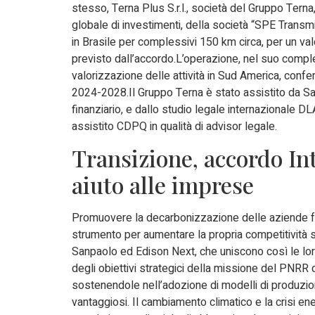
stesso, Terna Plus S.r.l., società del Gruppo Tern
globale di investimenti, della società “SPE Transmis
in Brasile per complessivi 150 km circa, per un val
previsto dall’accordo.L’operazione, nel suo comple
valorizzazione delle attività in Sud America, conf
2024-2028.Il Gruppo Terna è stato assistito da Sa
finanziario, e dallo studio legale internazionale D
assistito CDPQ in qualità di advisor legale.
Transizione, accordo I
aiuto alle imprese
Promuovere la decarbonizzazione delle aziende fav
strumento per aumentare la propria competitività sui
Sanpaolo ed Edison Next, che uniscono così le l
degli obiettivi strategici della missione del PNRR 
sostenendole nell’adozione di modelli di produzi
vantaggiosi. Il cambiamento climatico e la crisi en