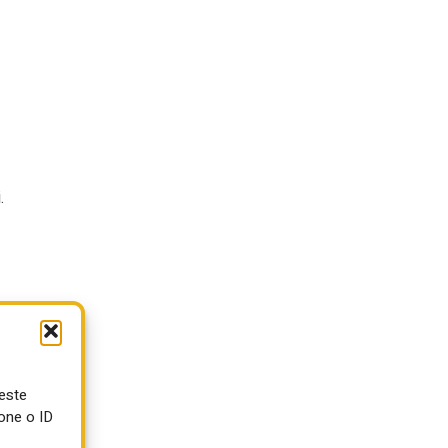
.
ueste
one o ID