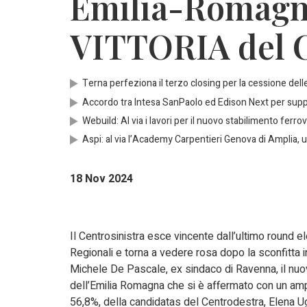
Emilia-Romagna
VITTORIA del C
Terna perfeziona il terzo closing per la cessione delle
Accordo tra Intesa SanPaolo ed Edison Next per suppo
Webuild: Al via i lavori per il nuovo stabilimento ferrov
Aspi: al via l’Academy Carpentieri Genova di Amplia,
18 Nov 2024
Il Centrosinistra esce vincente dall’ultimo round el
Regionali e torna a vedere rosa dopo la sconfitta in
Michele De Pascale, ex sindaco di Ravenna, il nu
dell’Emilia Romagna che si è affermato con un amp
56,8%, della candidatas del Centrodestra, Elena Ug