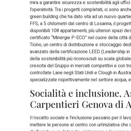
mira a garantire sicurezza e sostenibilità agli uffic
l’operatività. Tra i progetti completati, ci sono anc
green building che ha dato vita ad un nuovo quartier
FFS, a 5 chilometri dal centro di Losanna, il prog
disponibili 108 appartamenti, più ulteriori spazi dest
certificato “Minergie P-ECO” nel cuore della città d
Ticino, un centro di distribuzione e stoccaggio dedi
avanzato della certificazione LEED (Leadership in
della sostenibilità più riconosciuti su scala global
crescita del Gruppo in mercati competitivi e con tren
controllate Lane negli Stati Uniti e Clough in Austra
specializzate rispettivamente nel settore acqua, e 
Socialità e inclusione, A
Carpentieri Genova di 
Il riscatto sociale e l’inclusione passano per il lav
mettere le persone al centro con un’iniziativa che