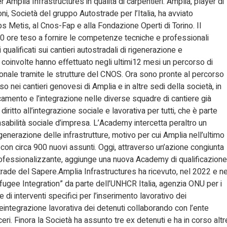
r Amplia Infrastructures in qualità di carpentieri. Amplia, player di
i, Società del gruppo Autostrade per l’Italia, ha avviato
 Metis, al Cnos-Fap e alla Fondazione Operti di Torino. Il
0 ore teso a fornire le competenze tecniche e professionali
ualificati sui cantieri autostradali di rigenerazione e
coinvolte hanno effettuato negli ultimi12 mesi un percorso di
ionale tramite le strutture del CNOS. Ora sono pronte al percorso
 nei cantieri genovesi di Amplia e in altre sedi della società, in
camento e l’integrazione nelle diverse squadre di cantiere già
 diritto all’integrazione sociale e lavorativa per tutti, che è parte
onsabilità sociale d’impresa. L’Academy intercetta peraltro un
nerazione delle infrastrutture, motivo per cui Amplia nell’ultimo
con circa 900 nuovi assunti. Oggi, attraverso un’azione congiunta
rofessionalizzante, aggiunge una nuova Academy di qualificazione
trade del Sapere.Amplia Infrastructures ha ricevuto, nel 2022 e ne
ugee Integration” da parte dell’UNHCR Italia, agenzia ONU per i
 di interventi specifici per l’inserimento lavorativo dei
 reintegrazione lavorativa dei detenuti collaborando con l’ente
eri. Finora la Società ha assunto tre ex detenuti e ha in corso altr