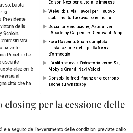
Edison Next per aiuto alle imprese
passo, basta
Webuild: al via i lavori per il nuovo
r la
stabilimento ferroviario in Ticino
da Presidente
ittoria della
Socialità e inclusione, Aspi: al via
l’Academy Carpentieri Genova di Amplia
y Schlein.
Centrosinistra
Fsru Ravenna, Snam completa
o ha visto
l’installazione della piattaforma
d’ormeggio
nia Proietti, che
ce uscente
L’Antitrust avvia l’istruttoria verso Sa,
queste elezioni è
Moby e Grandi Navi Veloci
ttestata al
Consob: le frodi finanziarie corrono
na città che ha
anche su Whatsapp
o closing per la cessione delle
22 e a seguito dell’avveramento delle condizioni previste dallo