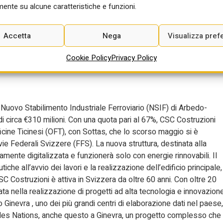
ente su alcune caratteristiche e funzioni.
noltre, dallo studio emerge che le imprese dotate di impianti di
 vantaggi reddituali. Il 16,6% delle imprese distrettuali ad alta
 impianto di energia rinnovabile, cinque punti percentuali in più
Accetta
Nega
Visualizza pref
 significative in ogni dimensione aziendale e settore.
Cookie Policy
Privacy Policy
per il nuovo stabilimento
el Nuovo Stabilimento Industriale Ferroviario (NSIF) di Arbedo-
di circa €310 milioni. Con una quota pari al 67%, CSC Costruzioni
cine Ticinesi (OFT), con Sottas, che lo scorso maggio si è
ie Federali Svizzere (FFS). La nuova struttura, destinata alla
amente digitalizzata e funzionerà solo con energie rinnovabili. Il
che all’avvio dei lavori e la realizzazione dell’edificio principale,
CSC Costruzioni è attiva in Svizzera da oltre 60 anni. Con oltre 20
a nella realizzazione di progetti ad alta tecnologia e innovazione
 Ginevra , uno dei più grandi centri di elaborazione dati nel paese,
ais des Nations, anche questo a Ginevra, un progetto complesso che