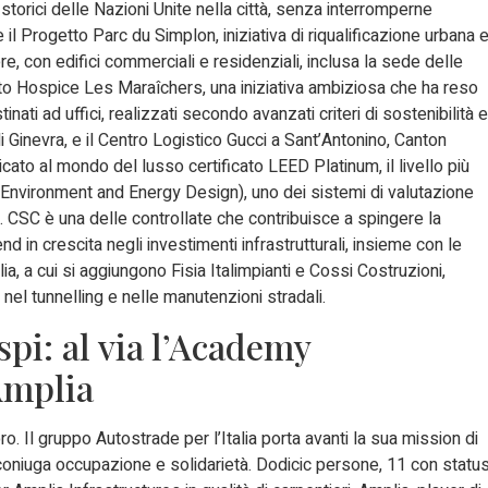
i storici delle Nazioni Unite nella città, senza interromperne
he il Progetto Parc du Simplon, iniziativa di riqualificazione urbana 
e, con edifici commerciali e residenziali, inclusa la sede delle
etto Hospice Les Maraîchers, una iniziativa ambiziosa che ha reso
inati ad uffici, realizzati secondo avanzati criteri di sostenibilità e
i Ginevra, e il Centro Logistico Gucci a Sant’Antonino, Canton
cato al mondo del lusso certificato LEED Platinum, il livello più
 Environment and Energy Design), uno dei sistemi di valutazione
e. CSC è una delle controllate che contribuisce a spingere la
d in crescita negli investimenti infrastrutturali, insieme con le
lia, a cui si aggiungono Fisia Italimpianti e Cossi Costruzioni,
nel tunnelling e nelle manutenzioni stradali.
spi: al via l’Academy
Amplia
oro. Il gruppo Autostrade per l’Italia porta avanti la sua mission di
 coniuga occupazione e solidarietà. Dodicic persone, 11 con statu