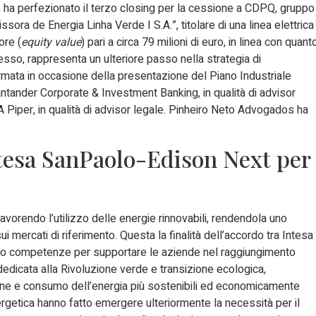
a, ha perfezionato il terzo closing per la cessione a CDPQ, gruppo
sora de Energia Linha Verde I S.A.”, titolare di una linea elettrica
ore (
equity value
) pari a circa 79 milioni di euro, in linea con quant
sso, rappresenta un ulteriore passo nella strategia di
ermata in occasione della presentazione del Piano Industriale
ntander Corporate & Investment Banking, in qualità di advisor
LA Piper, in qualità di advisor legale. Pinheiro Neto Advogados ha
ntesa SanPaolo-Edison Next per
orendo l’utilizzo delle energie rinnovabili, rendendola uno
 mercati di riferimento. Questa la finalità dell’accordo tra Intesa
oro competenze per supportare le aziende nel raggiungimento
dedicata alla Rivoluzione verde e transizione ecologica,
one e consumo dell’energia più sostenibili ed economicamente
ergetica hanno fatto emergere ulteriormente la necessità per il