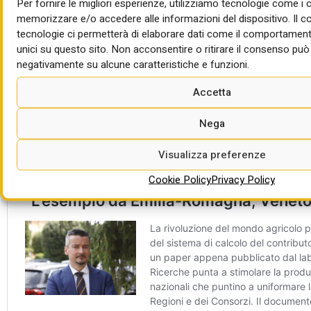
le comunità locali, attivare le istituzioni. Servono, infatti,
Per fornire le migliori esperienze, utilizziamo tecnologie come i 
regolamentazioni chiare e rigide e una volontà politica netta
memorizzare e/o accedere alle informazioni del dispositivo. Il 
tecnologie ci permetterà di elaborare dati come il comportament
e trasparente. La ricetta è composita ma risolutiva.
unici su questo sito. Non acconsentire o ritirare il consenso può 
negativamente su alcune caratteristiche e funzioni.
Accetta
Nega
Visualizza preferenze
Cookie Policy
Privacy Policy