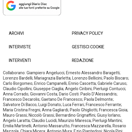
ARCHIVI
PRIVACY POLICY
INTERVISTE
GESTISCI COOKIE
INTERVENTI
REDAZIONE
Collaborano: Giampiero Angelucci; Ernesto Alessandro Baragetti;
Lorenzo Bardelli; Mariagrazia Barletta; Lorenzo Bellicini; Paolo Biscaro;
Carlo Borgomeo; Enrico Campanelli; Ennio Cascetta; Gabriele Caruso;
Claudio Cipollini; Giuseppe Ciaglia; Angelo Ciribini; Pierluigi Contucci;
Anna Corrado; Giovanni Costa; Dario Costi: Paolo D’Alessandris;
Francesco Decarolis; Gaetano De Francesco; Paola Delmonte;
Salvatore Di Bacco; Luigi Donato; Luca Ferrari; Francesco Ferrante;
Maria Cristina Fregni; Anna Gagliardi; Paolo Ghigliotti; Francesca Gioia;
Mauro Grassi; Niccolò Grassi; Bernardino Grignaffini; Giusy Iorlano;
Angelo Laratta; Claudio Lucidi; Maurizio Maresca; Pierluigi Mantini;
Emilia Martinelli; Antonio Massarutto; Francesca Mazzarella; Rosario
Mazzola; Chiara Micera; Antonio Mura; Ezio Piantedosi; Nicola Pini;