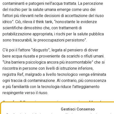
contaminanti e patogeni nell’acqua trattata. La percezione
del rischio per la salute umana emerge come uno dei
fattori più rilevanti nelle decisioni di accettazione del riuso
idrico”. Ciò, rileva il think tank, “nonostante le evidenze
scientifiche dimostrino che, con trattamenti di
potabilizzazione appropriata, i rischi per la salute pubblica
sono trascurabili, le preoccupazioni persistono”.
C’è poi il fattore “disgusto”, legata al pensiero di dover
bere acqua riusata e proveniente da scarichi o rifiuti umani.
“Una barriera psicologica ancora più insormontabile” che si
riscontra in persone con livelli di istruzione inferiore,
registra Ref, malgrado a livello tecnologico venga eliminata
ogni traccia di contaminazione. Al contrario, più conoscenza
e più familiarità con la tecnologia riduce l’atteggiamento
respingente verso il riuso.
Cosa fare? Comunicare, comunicare, comunicare. Ma nel
senso di informare, non di propagandare. E poi coinvolgere
Gestisci Consenso