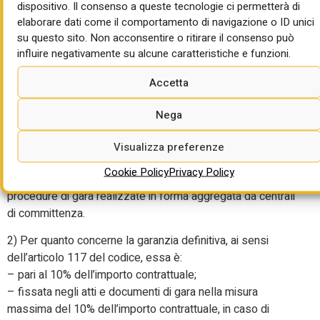
dispositivo. Il consenso a queste tecnologie ci permetterà di
Quali garanzie nel sopra-soglia?
elaborare dati come il comportamento di navigazione o ID unici
su questo sito. Non acconsentire o ritirare il consenso può
1) Per quanto concerne la garanzia provvisoria, ai sensi
influire negativamente su alcune caratteristiche e funzioni.
dell’art. 106 del codice, essa è:
– pari al 2% del valore complessivo dell’appalto, salva la
Accetta
possibilità per la stazione appaltante di ridurla fino all’1%
oppure di incrementarla fino al 4%, motivatamente in
Nega
relazione alla natura delle prestazioni oggetto
dell’affidamento e al grado di rischio ad esso connesso;
Visualizza preferenze
– fissata nel bando o nell’invito nella misura massima del
Cookie Policy
Privacy Policy
2% del valore complessivo della procedura, in caso di
procedure di gara realizzate in forma aggregata da centrali
di committenza.
2) Per quanto concerne la garanzia definitiva, ai sensi
dell’articolo 117 del codice, essa è:
– pari al 10% dell’importo contrattuale;
– fissata negli atti e documenti di gara nella misura
massima del 10% dell’importo contrattuale, in caso di