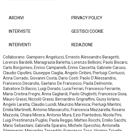
ARCHIVI
PRIVACY POLICY
INTERVISTE
GESTISCI COOKIE
INTERVENTI
REDAZIONE
Collaborano: Giampiero Angelucci; Ernesto Alessandro Baragetti;
Lorenzo Bardelli; Mariagrazia Barletta; Lorenzo Bellicini; Paolo Biscaro;
Carlo Borgomeo; Enrico Campanelli; Ennio Cascetta; Gabriele Caruso;
Claudio Cipollini; Giuseppe Ciaglia; Angelo Ciribini; Pierluigi Contucci;
Anna Corrado; Giovanni Costa; Dario Costi: Paolo D’Alessandris;
Francesco Decarolis; Gaetano De Francesco; Paola Delmonte;
Salvatore Di Bacco; Luigi Donato; Luca Ferrari; Francesco Ferrante;
Maria Cristina Fregni; Anna Gagliardi; Paolo Ghigliotti; Francesca Gioia;
Mauro Grassi; Niccolò Grassi; Bernardino Grignaffini; Giusy Iorlano;
Angelo Laratta; Claudio Lucidi; Maurizio Maresca; Pierluigi Mantini;
Emilia Martinelli; Antonio Massarutto; Francesca Mazzarella; Rosario
Mazzola; Chiara Micera; Antonio Mura; Ezio Piantedosi; Nicola Pini;
Luigi Prestinenza Puglisi; Paola Reggio; Matteo Rocchi; Emilio Sacchi;
Mario Sebastiani; Gabriella Sparano; Michele Specchio; Antonella
Stemperini; Mercedes Tascedda; Francesco Toso; Virginio Trivella;