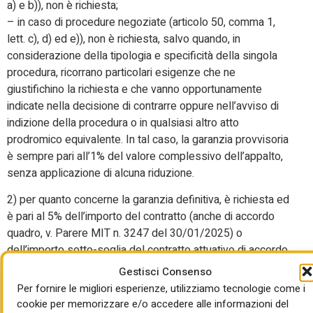
a) e b)), non è richiesta;
– in caso di procedure negoziate (articolo 50, comma 1,
lett. c), d) ed e)), non è richiesta, salvo quando, in
considerazione della tipologia e specificità della singola
procedura, ricorrano particolari esigenze che ne
giustifichino la richiesta e che vanno opportunamente
indicate nella decisione di contrarre oppure nell’avviso di
indizione della procedura o in qualsiasi altro atto
prodromico equivalente. In tal caso, la garanzia provvisoria
è sempre pari all’1% del valore complessivo dell’appalto,
senza applicazione di alcuna riduzione.
2) per quanto concerne la garanzia definitiva, è richiesta ed
è pari al 5% dell’importo del contratto (anche di accordo
quadro, v. Parere MIT n. 3247 del 30/01/2025) o
dell’importo sotto-soglia del contratto attuativo di accordo
quadro, senza applicazione di alcuna riduzione o aumento.
Gestisci Consenso
Resta ferma la facoltà, in casi debitamente motivati, di non
Per fornire le migliori esperienze, utilizziamo tecnologie come i
richiederla.
cookie per memorizzare e/o accedere alle informazioni del