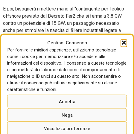
E poi, bisognerà rimettere mano al “contingente per l’eolico
offshore previsto dal Decreto Fer2 che si ferma a 3,8 GW
contro un potenziale di 15 GW, un passaggio necessario
anche per stimolare la nascita di filiere industriali legate a
questa tecnologia, garantendo tra l’altro la riconversione di
Gestisci Consenso
industrie oggi in crisi”. Infine, “è importante anche fornire i
Per fornire le migliori esperienze, utilizziamo tecnologie
giusti strumenti, tra questi: completare, al più presto,
come i cookie per memorizzare e/o accedere alle
l’organico della Commissione Pnrr – Pniec”, rafforzare
informazioni del dispositivo. Il consenso a queste tecnologie
“anche il personale degli uffici regionali e comunali preposti
ci permetterà di elaborare dati come il comportamento di
alle autorizzazioni, senza dimenticare di completare e
navigazione o ID unici su questo sito. Non acconsentire o
accelerare la transizione verso il prezzo zonale formato in
ritirare il consenso può influire negativamente su alcune
base al sistema energetico delle varie aree geografiche”.
caratteristiche e funzioni.
Su questo, conclude il rapporto, “occorre eliminare al più
Accetta
presto il corrispettivo aggiuntivo stabilito da Arera che
unifica i prezzi a livello nazionale, ma anche lavorare per
Nega
dividere nel prezzo finale quello relativo al gas e
rinnovabili”. E sarà “fondamentale lavorare anche su una
Visualizza preferenze
necessaria accettabilità sociale degli impianti, e a tal fine