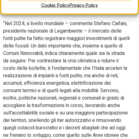
fondamentale avviare una campagna di informazione
Cookie Policy
Privacy Policy
capillare nei territori sui vantaggi di queste tecnologie”.
“Nel 2024, a livello mondiale – commenta Stefano Ciafani,
presidente nazionale di Legambiente – il mercato delle
fonti pulite ha fatto registrare maggiori investimenti di quelli
delle fossili. Un dato importante che, insieme a quello di
Comuni Rinnovabili, indica chiaramente quale sia la strada
da seguire. Per contrastare la crisi climatica e ridurre il
costo delle bollette, è fondamentale che l’Italia acceleri la
realizzazione di impianti a fonti pulite, ma anche di reti,
accumuli, efficienza energetica, elettrificazione dei
consumi termici e di quelli legati alla mobilità. Servono,
inoltre, politiche nazionali, regionali e comunali in grado di
accogliere la trasformazione in corso, lavorando anche
sull’accettabilità sociale e su una maggiore partecipazione
dei territori, snellendo gli iter autorizzativi e rimuovendo
quegli ostacoli burocratici e i decreti sbagliati che ad oggi
ne frenano lo sviluppo, come quello sulle Aree idonee che