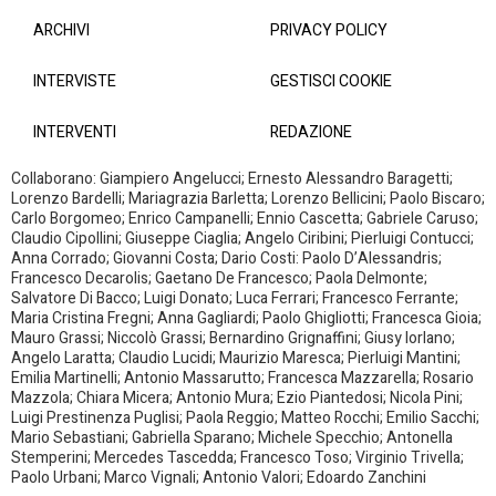
ARCHIVI
PRIVACY POLICY
INTERVISTE
GESTISCI COOKIE
INTERVENTI
REDAZIONE
Collaborano: Giampiero Angelucci; Ernesto Alessandro Baragetti;
Lorenzo Bardelli; Mariagrazia Barletta; Lorenzo Bellicini; Paolo Biscaro;
Carlo Borgomeo; Enrico Campanelli; Ennio Cascetta; Gabriele Caruso;
Claudio Cipollini; Giuseppe Ciaglia; Angelo Ciribini; Pierluigi Contucci;
Anna Corrado; Giovanni Costa; Dario Costi: Paolo D’Alessandris;
Francesco Decarolis; Gaetano De Francesco; Paola Delmonte;
Salvatore Di Bacco; Luigi Donato; Luca Ferrari; Francesco Ferrante;
Maria Cristina Fregni; Anna Gagliardi; Paolo Ghigliotti; Francesca Gioia;
Mauro Grassi; Niccolò Grassi; Bernardino Grignaffini; Giusy Iorlano;
Angelo Laratta; Claudio Lucidi; Maurizio Maresca; Pierluigi Mantini;
Emilia Martinelli; Antonio Massarutto; Francesca Mazzarella; Rosario
Mazzola; Chiara Micera; Antonio Mura; Ezio Piantedosi; Nicola Pini;
Luigi Prestinenza Puglisi; Paola Reggio; Matteo Rocchi; Emilio Sacchi;
Mario Sebastiani; Gabriella Sparano; Michele Specchio; Antonella
Stemperini; Mercedes Tascedda; Francesco Toso; Virginio Trivella;
Paolo Urbani; Marco Vignali; Antonio Valori; Edoardo Zanchini