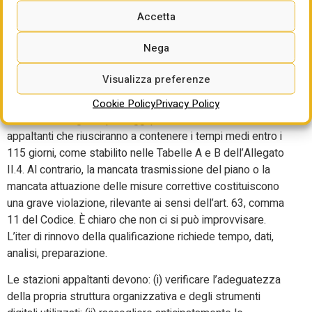
correttive previste (es. potenziamento del personale,
Accetta
miglioramento della formazione, uso più efficace delle
piattaforme digitali); (ii) gli obiettivi temporali precisi per
Nega
ridurre i tempi procedurali. ANAC non si limiterà a ricevere
passivamente il piano, ma ne valuterà l’efficacia e potrà
Visualizza preferenze
richiedere modifiche o integrazioni. Alla scadenza del
termine indicato per il raggiungimento degli obiettivi,
Cookie Policy
Privacy Policy
l’Autorità assegnerà punteggi premiali alle stazioni
appaltanti che riusciranno a contenere i tempi medi entro i
115 giorni, come stabilito nelle Tabelle A e B dell’Allegato
II.4. Al contrario, la mancata trasmissione del piano o la
mancata attuazione delle misure correttive costituiscono
una grave violazione, rilevante ai sensi dell’art. 63, comma
11 del Codice. È chiaro che non ci si può improvvisare.
L’iter di rinnovo della qualificazione richiede tempo, dati,
analisi, preparazione.
Le stazioni appaltanti devono: (i) verificare l’adeguatezza
della propria struttura organizzativa e degli strumenti