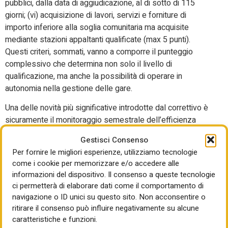
pubblici, dalla data di aggiudicazione, al di sotto di 115
giorni; (vi) acquisizione di lavori, servizi e forniture di
importo inferiore alla soglia comunitaria ma acquisite
mediante stazioni appaltanti qualificate (max 5 punti).
Questi criteri, sommati, vanno a comporre il punteggio
complessivo che determina non solo il livello di
qualificazione, ma anche la possibilità di operare in
autonomia nella gestione delle gare.
Una delle novità più significative introdotte dal correttivo è
sicuramente il monitoraggio semestrale dell’efficienza
decisionale, previsto dall’art. 11, commi 4-bis, 4-ter e 4-
Gestisci Consenso
quater dell’Allegato II.4. A partire dal 1° gennaio 2025, tutte
Per fornire le migliori esperienze, utilizziamo tecnologie
le stazioni appaltanti qualificate saranno sottoposte a
come i cookie per memorizzare e/o accedere alle
un’attenta verifica del tempo medio che intercorre tra la
informazioni del dispositivo. Il consenso a queste tecnologie
presentazione delle offerte e la stipula del contratto. Se
ci permetterà di elaborare dati come il comportamento di
tale tempo medio dovesse superare la soglia critica di 160
navigazione o ID unici su questo sito. Non acconsentire o
giorni, scatta l’obbligo di presentare ad ANAC un piano di
ritirare il consenso può influire negativamente su alcune
riorganizzazione, che dovrà contenere: (i) le misure
caratteristiche e funzioni.