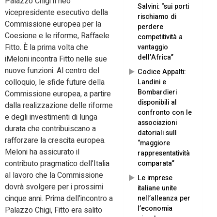
Palazzo Chigi il neo
Salvini: “sui porti
vicepresidente esecutivo della
rischiamo di
Commissione europea per la
perdere
Coesione e le riforme, Raffaele
competitività a
Fitto. È la prima volta che
vantaggio
dell’Africa”
iMeloni incontra Fitto nelle sue
nuove funzioni. Al centro del
Codice Appalti:
colloquio, le sfide future della
Landini e
Bombardieri
Commissione europea, a partire
disponibili al
dalla realizzazione delle riforme
confronto con le
e degli investimenti di lunga
associazioni
durata che contribuiscano a
datoriali sull
rafforzare la crescita europea.
“maggiore
Meloni ha assicurato il
rappresentatività
contributo pragmatico dell’Italia
comparata”
al lavoro che la Commissione
Le imprese
dovrà svolgere per i prossimi
italiane unite
cinque anni. Prima dell’incontro a
nell’alleanza per
l’economia
Palazzo Chigi, Fitto era salito