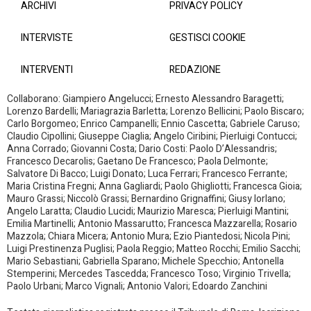
ARCHIVI
PRIVACY POLICY
INTERVISTE
GESTISCI COOKIE
INTERVENTI
REDAZIONE
Collaborano: Giampiero Angelucci; Ernesto Alessandro Baragetti;
Lorenzo Bardelli; Mariagrazia Barletta; Lorenzo Bellicini; Paolo Biscaro;
Carlo Borgomeo; Enrico Campanelli; Ennio Cascetta; Gabriele Caruso;
Claudio Cipollini; Giuseppe Ciaglia; Angelo Ciribini; Pierluigi Contucci;
Anna Corrado; Giovanni Costa; Dario Costi: Paolo D’Alessandris;
Francesco Decarolis; Gaetano De Francesco; Paola Delmonte;
Salvatore Di Bacco; Luigi Donato; Luca Ferrari; Francesco Ferrante;
Maria Cristina Fregni; Anna Gagliardi; Paolo Ghigliotti; Francesca Gioia;
Mauro Grassi; Niccolò Grassi; Bernardino Grignaffini; Giusy Iorlano;
Angelo Laratta; Claudio Lucidi; Maurizio Maresca; Pierluigi Mantini;
Emilia Martinelli; Antonio Massarutto; Francesca Mazzarella; Rosario
Mazzola; Chiara Micera; Antonio Mura; Ezio Piantedosi; Nicola Pini;
Luigi Prestinenza Puglisi; Paola Reggio; Matteo Rocchi; Emilio Sacchi;
Mario Sebastiani; Gabriella Sparano; Michele Specchio; Antonella
Stemperini; Mercedes Tascedda; Francesco Toso; Virginio Trivella;
Paolo Urbani; Marco Vignali; Antonio Valori; Edoardo Zanchini