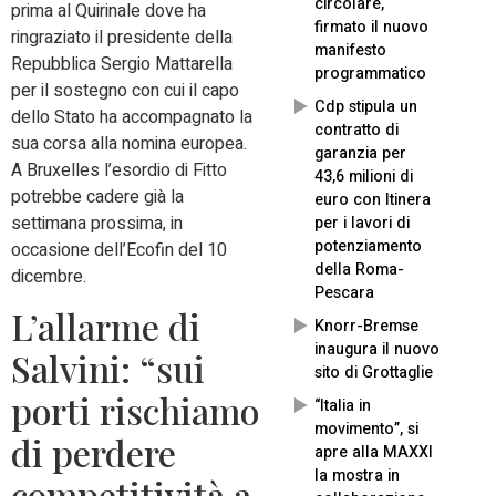
circolare,
prima al Quirinale dove ha
firmato il nuovo
ringraziato il presidente della
manifesto
Repubblica Sergio Mattarella
programmatico
per il sostegno con cui il capo
Cdp stipula un
dello Stato ha accompagnato la
contratto di
sua corsa alla nomina europea.
garanzia per
A Bruxelles l’esordio di Fitto
43,6 milioni di
potrebbe cadere già la
euro con Itinera
settimana prossima, in
per i lavori di
potenziamento
occasione dell’Ecofin del 10
della Roma-
dicembre.
Pescara
L’allarme di
Knorr-Bremse
inaugura il nuovo
Salvini: “sui
sito di Grottaglie
porti rischiamo
“Italia in
movimento”, si
di perdere
apre alla MAXXI
la mostra in
competitività a