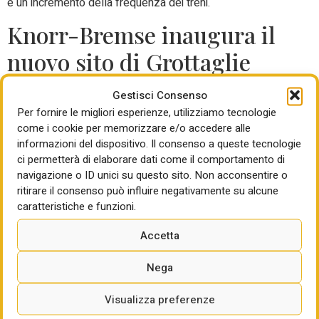
e un incremento della frequenza dei treni.
Knorr-Bremse inaugura il
nuovo sito di Grottaglie
Knorr-Bremse, leader mondiale del mercato dei sistemi
Gestisci Consenso
frenanti e di altri sistemi per veicoli ferroviari e commerciali
Per fornire le migliori esperienze, utilizziamo tecnologie
come i cookie per memorizzare e/o accedere alle
ha inaugurato oggi il nuovo sito produttivo di Grottaglie, Nel
informazioni del dispositivo. Il consenso a queste tecnologie
2023 Knorr-Bremse Rail Systems Italia ha acquisito la
ci permetterà di elaborare dati come il comportamento di
Società Alisea, fondata nel 1986 a Taranto, una eccellenza
navigazione o ID unici su questo sito. Non acconsentire o
italiana nel settore ingegneristico, specializzata nella
ritirare il consenso può influire negativamente su alcune
riparazione, revisione e reingegnerizzazione dei moduli e
caratteristiche e funzioni.
delle schede elettroniche installate
a bordo dei veicoli ferroviari; attività volte a prevenirne
Accetta
l’obsolescenza e ad allungare la vita dei veicoli, che
possono rimanere in servizio più a lungo, garantendo un
Nega
elevato grado di disponibilità e migliorando, di
Visualizza preferenze
conseguenza, la propria impronta ecologica. A un anno
dell’acquisizione di Alisea, Knorr-Bremse sceglie quindi