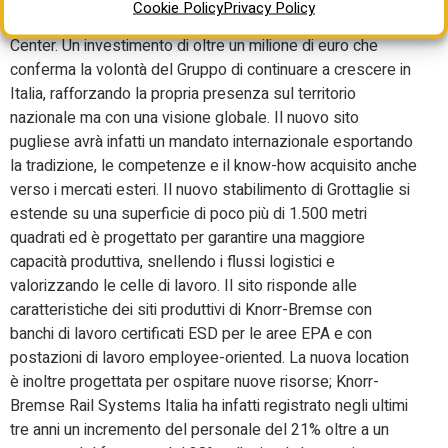
Cookie Policy
Privacy Policy
Grottaglie per l’apertura del suo nuovo Electronic Repair
Center. Un investimento di oltre un milione di euro che
conferma la volontà del Gruppo di continuare a crescere in
Italia, rafforzando la propria presenza sul territorio
nazionale ma con una visione globale. Il nuovo sito
pugliese avrà infatti un mandato internazionale esportando
la tradizione, le competenze e il know-how acquisito anche
verso i mercati esteri. Il nuovo stabilimento di Grottaglie si
estende su una superficie di poco più di 1.500 metri
quadrati ed è progettato per garantire una maggiore
capacità produttiva, snellendo i flussi logistici e
valorizzando le celle di lavoro. Il sito risponde alle
caratteristiche dei siti produttivi di Knorr-Bremse con
banchi di lavoro certificati ESD per le aree EPA e con
postazioni di lavoro employee-oriented. La nuova location
è inoltre progettata per ospitare nuove risorse; Knorr-
Bremse Rail Systems Italia ha infatti registrato negli ultimi
tre anni un incremento del personale del 21% oltre a un