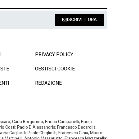
ISCRIVITI ORA
I
PRIVACY POLICY
ISTE
GESTISCI COOKIE
ENTI
REDAZIONE
Biscaro; Carlo Borgomeo; Enrico Campanelli; Ennio
ario Costi: Paolo D’Alessandris; Francesco Decarolis;
nna Gagliardi; Paolo Ghigliotti; Francesca Gioia; Mauro
milia Martinelli; Antonio Massarutto; Francesca Mazzarella;