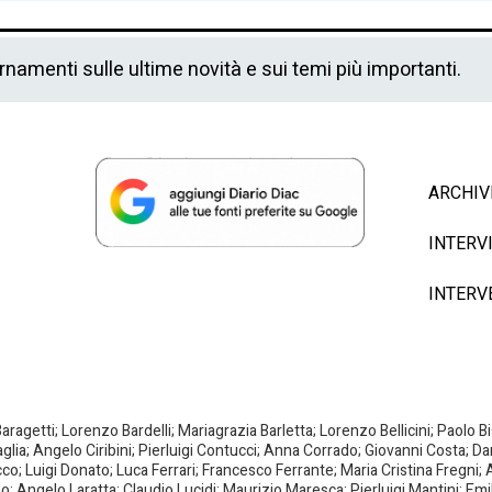
ornamenti sulle ultime novità e sui temi più importanti.
ARCHIV
INTERV
INTERV
agetti; Lorenzo Bardelli; Mariagrazia Barletta; Lorenzo Bellicini; Paolo 
aglia; Angelo Ciribini; Pierluigi Contucci; Anna Corrado; Giovanni Costa; D
; Luigi Donato; Luca Ferrari; Francesco Ferrante; Maria Cristina Fregni; A
ano; Angelo Laratta; Claudio Lucidi; Maurizio Maresca; Pierluigi Mantini; E