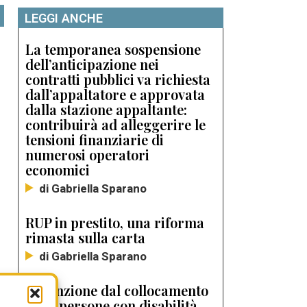
LEGGI ANCHE
La temporanea sospensione
dell’anticipazione nei
contratti pubblici va richiesta
dall’appaltatore e approvata
dalla stazione appaltante:
contribuirà ad alleggerire le
tensioni finanziarie di
numerosi operatori
economici
di Gabriella Sparano
RUP in prestito, una riforma
rimasta sulla carta
di Gabriella Sparano
L’esenzione dal collocamento
delle persone con disabilità