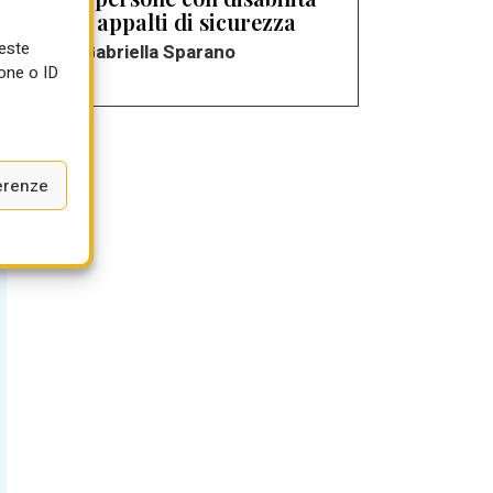
negli appalti di sicurezza
ueste
di Gabriella Sparano
one o ID
erenze