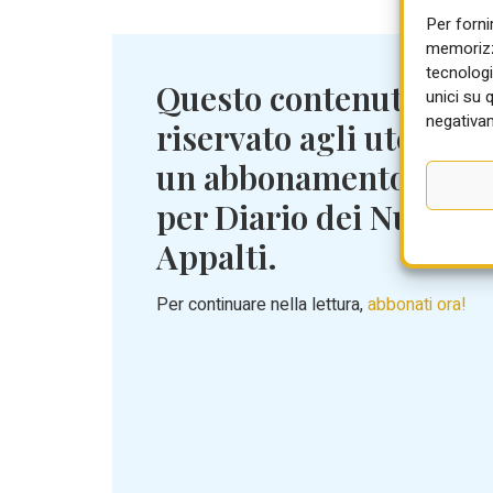
Per forni
memorizza
tecnologi
Questo contenuto è
unici su 
negativam
riservato agli utenti c
un abbonamento attiv
per Diario dei Nuovi
Appalti.
Per continuare nella lettura,
abbonati ora!