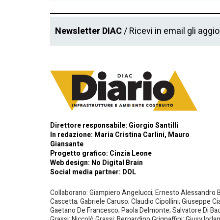
Newsletter DIAC
/ Ricevi in email gli aggi
Direttore responsabile: Giorgio Santilli
In redazione: Maria Cristina Carlini, Mauro
Giansante
Progetto grafico: Cinzia Leone
Web design:
No Digital Brain
Social media partner:
DOL
Collaborano: Giampiero Angelucci; Ernesto Alessandro Bar
Cascetta; Gabriele Caruso; Claudio Cipollini; Giuseppe Ci
Gaetano De Francesco; Paola Delmonte; Salvatore Di Bacco
Grassi; Niccolò Grassi; Bernardino Grignaffini; Giusy Iorl