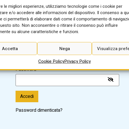
re le migliori esperienze, utilizziamo tecnologie come i cookie per
re e/o accedere alle informazioni del dispositivo. Il consenso a q
e ci permetterà di elaborare dati come il comportamento di navigazi
Sei già registrato? Accedi per
questo sito. Non acconsentire o ritirare il consenso può influire
ente su alcune caratteristiche e funzioni.
on
leggere l'articolo:
o
Nome utente o indirizzo email
Accetta
Nega
Visualizza pref
Cookie Policy
Privacy Policy
Password
Accedi
Password dimenticata?