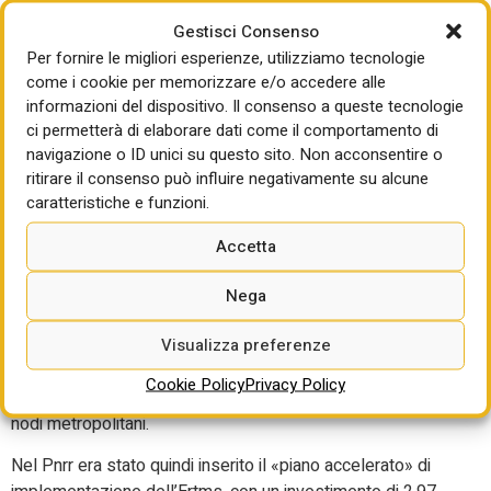
obiettivo di estendere le tecnologie Ertms entro il 2050 a
Gestisci Consenso
10mila chilometri di rete (su un totale di 15.493 km della
Per fornire le migliori esperienze, utilizziamo tecnologie
cosiddetta rete Ten). La prima tranche di questo piano (già
come i cookie per memorizzare e/o accedere alle
finanziata con fondi del contratto di programma Rfi) valeva
informazioni del dispositivo. Il consenso a queste tecnologie
217 milioni e toccava 1.266 chilometri da attrezzare entro il
ci permetterà di elaborare dati come il comportamento di
2022.
navigazione o ID unici su questo sito. Non acconsentire o
ritirare il consenso può influire negativamente su alcune
Ma Rfi voleva velocizzare il raggiungimento di questo
caratteristiche e funzioni.
obiettivo considerato strategico e allargarlo all’intera rete.
Perciò aveva varato un «Piano di accelerazione» da 2,9
Accetta
miliardi che prevedeva l’installazione dell’Ertms entro il
2036 su tutti i 15.493 chilometri di rete Ten, con obiettivi
Nega
intermedi di 4mila chilometri entro il 2026 (tutta la rete
considerata core dalla Ue). Si può tralasciare qui un
Visualizza preferenze
ulteriore investimento tecnologico da 9,7 miliardi per fare
Cookie Policy
Privacy Policy
un ulteriore salto tecnologico all’intera rete e ai principali
nodi metropolitani.
Nel Pnrr era stato quindi inserito il «piano accelerato» di