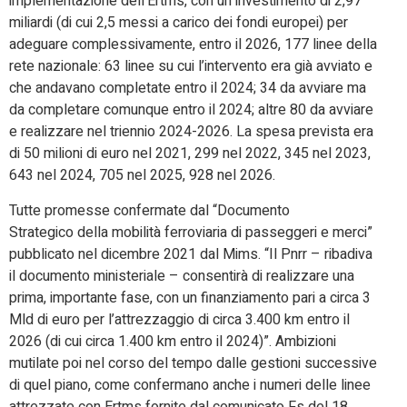
implementazione dell’Ertms, con un investimento di 2,97
miliardi (di cui 2,5 messi a carico dei fondi europei) per
adeguare complessivamente, entro il 2026, 177 linee della
rete nazionale: 63 linee su cui l’intervento era già avviato e
che andavano completate entro il 2024; 34 da avviare ma
da completare comunque entro il 2024; altre 80 da avviare
e realizzare nel triennio 2024-2026. La spesa prevista era
di 50 milioni di euro nel 2021, 299 nel 2022, 345 nel 2023,
643 nel 2024, 705 nel 2025, 928 nel 2026.
Tutte promesse confermate dal “Documento
Strategico della mobilità ferroviaria di passeggeri e merci”
pubblicato nel dicembre 2021 dal Mims. “Il Pnrr – ribadiva
il documento ministeriale – consentirà di realizzare una
prima, importante fase, con un finanziamento pari a circa 3
Mld di euro per l’attrezzaggio di circa 3.400 km entro il
2026 (di cui circa 1.400 km entro il 2024)”. Ambizioni
mutilate poi nel corso del tempo dalle gestioni successive
di quel piano, come confermano anche i numeri delle linee
attrezzate con Ertms fornite dal comunicato Fs del 18