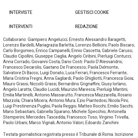
INTERVISTE
GESTISCI COOKIE
INTERVENTI
REDAZIONE
Collaborano: Giampiero Angelucci; Ernesto Alessandro Baragetti;
Lorenzo Bardelli; Mariagrazia Barletta; Lorenzo Bellicini; Paolo Biscaro;
Carlo Borgomeo; Enrico Campanelli; Ennio Cascetta; Gabriele Caruso;
Claudio Cipollini; Giuseppe Ciaglia; Angelo Ciribini; Pierluigi Contucci;
Anna Corrado; Giovanni Costa; Dario Costi: Paolo D’Alessandris;
Francesco Decarolis; Gaetano De Francesco; Paola Delmonte;
Salvatore Di Bacco; Luigi Donato; Luca Ferrari; Francesco Ferrante;
Maria Cristina Fregni; Anna Gagliardi; Paolo Ghigliotti; Francesca Gioia;
Mauro Grassi; Niccolò Grassi; Bernardino Grignaffini; Giusy Iorlano;
Angelo Laratta; Claudio Lucidi; Maurizio Maresca; Pierluigi Mantini;
Emilia Martinelli; Antonio Massarutto; Francesca Mazzarella; Rosario
Mazzola; Chiara Micera; Antonio Mura; Ezio Piantedosi; Nicola Pini;
Luigi Prestinenza Puglisi; Paola Reggio; Matteo Rocchi; Emilio Sacchi;
Mario Sebastiani; Gabriella Sparano; Michele Specchio; Antonella
Stemperini; Mercedes Tascedda; Francesco Toso; Virginio Trivella;
Paolo Urbani; Marco Vignali; Antonio Valori; Edoardo Zanchini
Testata giornalistica registrata presso il Tribunale di Roma. Iscrizione