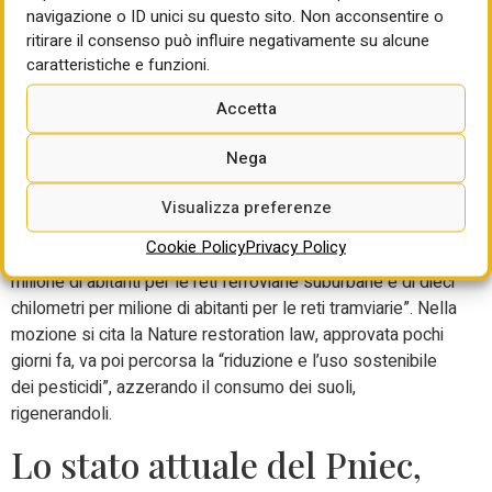
navigazione o ID unici su questo sito. Non acconsentire o
relativi all’implementazione di nuove infrastrutture gas,
ritirare il consenso può influire negativamente su alcune
ripensando le politiche volte ad assegnare al nostro
caratteristiche e funzioni.
Paese un ruolo di
hub
del gas e conseguentemente a
prevedere uno stop ai terminali di rigassificazione”. E poi,
Accetta
“escludere qualsiasi prospettiva di ritorno al nucleare da
fissione, considerati gli insostenibili costi ambientali,
Nega
economici e sociali”. Sui trasporti, si punta ad arrivare a
“una mobilità equa, inclusiva e sostenibile, a conseguire
Visualizza preferenze
entro il 2035 l’obiettivo di nove chilometri per milione di
Cookie Policy
Privacy Policy
abitanti per le reti metropolitane, di venti chilometri per
milione di abitanti per le reti ferroviarie suburbane e di dieci
chilometri per milione di abitanti per le reti tramviarie”. Nella
mozione si cita la Nature restoration law, approvata pochi
giorni fa, va poi percorsa la “riduzione e l’uso sostenibile
dei pesticidi”, azzerando il consumo dei suoli,
rigenerandoli.
Lo stato attuale del Pniec,