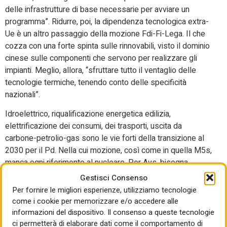
delle infrastrutture di base necessarie per avviare un
programma”. Ridurre, poi, la dipendenza tecnologica extra-
Ue è un altro passaggio della mozione Fdi-Fi-Lega. Il che
cozza con una forte spinta sulle rinnovabili, visto il dominio
cinese sulle componenti che servono per realizzare gli
impianti. Meglio, allora, “sfruttare tutto il ventaglio delle
tecnologie termiche, tenendo conto delle specificità
nazionali”.
Idroelettrico, riqualificazione energetica edilizia,
elettrificazione dei consumi, dei trasporti, uscita da
carbone-petrolio-gas sono le vie forti della transizione al
2030 per il Pd. Nella cui mozione, così come in quella M5s,
manca ogni riferimento al nucleare. Per Avs, bisogna
“abbandonare i piani di sviluppo di nuove infrastrutture di
Gestisci Consenso
gas, considerati non coerenti con una rapida e necessaria
Per fornire le migliori esperienze, utilizziamo tecnologie
decarbonizzazione, e conseguentemente a garantire che
come i cookie per memorizzare e/o accedere alle
nell’aggiornamento del Piano nazionale integrato per
informazioni del dispositivo. Il consenso a queste tecnologie
ci permetterà di elaborare dati come il comportamento di
l’energia e il clima si abbandonino tutti i piani di sviluppo