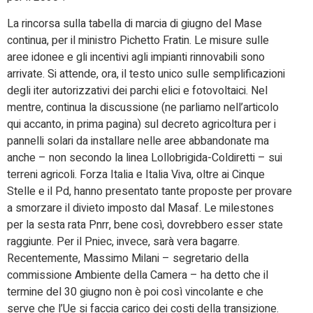
La rincorsa sulla tabella di marcia di giugno del Mase
continua, per il ministro Pichetto Fratin. Le misure sulle
aree idonee e gli incentivi agli impianti rinnovabili sono
arrivate. Si attende, ora, il testo unico sulle semplificazioni
degli iter autorizzativi dei parchi elici e fotovoltaici. Nel
mentre, continua la discussione (ne parliamo nell’articolo
qui accanto, in prima pagina) sul decreto agricoltura per i
pannelli solari da installare nelle aree abbandonate ma
anche – non secondo la linea Lollobrigida-Coldiretti – sui
terreni agricoli. Forza Italia e Italia Viva, oltre ai Cinque
Stelle e il Pd, hanno presentato tante proposte per provare
a smorzare il divieto imposto dal Masaf. Le milestones
per la sesta rata Pnrr, bene così, dovrebbero esser state
raggiunte. Per il Pniec, invece, sarà vera bagarre.
Recentemente, Massimo Milani – segretario della
commissione Ambiente della Camera – ha detto che il
termine del 30 giugno non è poi così vincolante e che
serve che l’Ue si faccia carico dei costi della transizione.