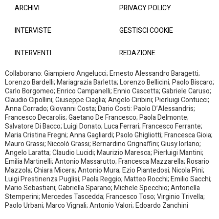
ARCHIVI
PRIVACY POLICY
INTERVISTE
GESTISCI COOKIE
INTERVENTI
REDAZIONE
Collaborano: Giampiero Angelucci; Ernesto Alessandro Baragetti;
Lorenzo Bardelli; Mariagrazia Barletta; Lorenzo Bellicini; Paolo Biscaro;
Carlo Borgomeo; Enrico Campanelli; Ennio Cascetta; Gabriele Caruso;
Claudio Cipollini; Giuseppe Ciaglia; Angelo Ciribini; Pierluigi Contucci;
Anna Corrado; Giovanni Costa; Dario Costi: Paolo D’Alessandris;
Francesco Decarolis; Gaetano De Francesco; Paola Delmonte;
Salvatore Di Bacco; Luigi Donato; Luca Ferrari; Francesco Ferrante;
Maria Cristina Fregni; Anna Gagliardi; Paolo Ghigliotti; Francesca Gioia;
Mauro Grassi; Niccolò Grassi; Bernardino Grignaffini; Giusy Iorlano;
Angelo Laratta; Claudio Lucidi; Maurizio Maresca; Pierluigi Mantini;
Emilia Martinelli; Antonio Massarutto; Francesca Mazzarella; Rosario
Mazzola; Chiara Micera; Antonio Mura; Ezio Piantedosi; Nicola Pini;
Luigi Prestinenza Puglisi; Paola Reggio; Matteo Rocchi; Emilio Sacchi;
Mario Sebastiani; Gabriella Sparano; Michele Specchio; Antonella
Stemperini; Mercedes Tascedda; Francesco Toso; Virginio Trivella;
Paolo Urbani; Marco Vignali; Antonio Valori; Edoardo Zanchini