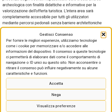
archeologica con finalità didattiche e informative per la
valorizzazione dell’offerta turistica. L’intera area sarà
completamente accessibile per tutti gli utilizzatori
mediante percorsi pedonali senza barriere architettoniche
e percorsi ciclabili. L’area a verde rimarrà immersa nelle
Gestisci Consenso
piantumazioni esistenti e ne saranno aggiunte altre 84 di
Per fornire le migliori esperienze, utilizziamo tecnologie
nuovo impianto, con un sistema di vegetazione arbustiva
come i cookie per memorizzare e/o accedere alle
che ripropone il ciclo delle stagioni sia mediante il
informazioni del dispositivo. Il consenso a queste tecnologie
mutamento dei colori che dei profumi. L’area sarà chiusa da
ci permetterà di elaborare dati come il comportamento di
idonea recinzione sui lati sud ed est poiché gli altri lati
navigazione o ID unici su questo sito. Non acconsentire o
sono chiusi dalle mura urbane, per dare sicurezza all’intero
ritirare il consenso può influire negativamente su alcune
parco nelle ore notturne e prevenire atti vandalici.
caratteristiche e funzioni.
Area archeologica
Accetta
L’area riveste un notevole interesse archeologico, poiché
Nega
dalla letteratura e dagli studi sulla Pisa Medioevale
emerge che sorgevano 80 arcate nell’area della Terzana.
Visualizza preferenze
Lo scavo archeologico effettuato ha riportato alla luce le