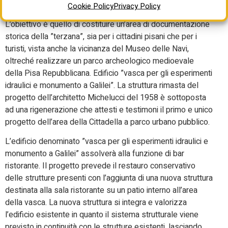
Cookie Policy
Privacy Policy
fondazioni degli antichi arsenali di origine medievale.
L’obiettivo è quello di costituire un’area di documentazione
storica della ”terzana”, sia per i cittadini pisani che per i
turisti, vista anche la vicinanza del Museo delle Navi,
oltreché realizzare un parco archeologico medioevale
della Pisa Repubblicana. Edificio ”vasca per gli esperimenti
idraulici e monumento a Galilei”. La struttura rimasta del
progetto dell’architetto Michelucci del 1958 è sottoposta
ad una rigenerazione che attesti e testimoni il primo e unico
progetto dell’area della Cittadella a parco urbano pubblico.
L’edificio denominato ”vasca per gli esperimenti idraulici e
monumento a Galilei” assolverà alla funzione di bar
ristorante. Il progetto prevede il restauro conservativo
delle strutture presenti con l’aggiunta di una nuova struttura
destinata alla sala ristorante su un patio interno all’area
della vasca. La nuova struttura si integra e valorizza
l’edificio esistente in quanto il sistema strutturale viene
previsto in continuità con le strutture esistenti, lasciando