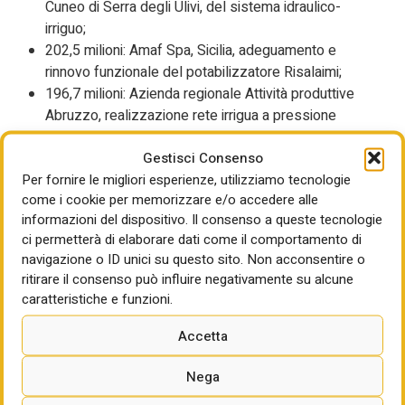
Cuneo di Serra degli Ulivi, del sistema idraulico-
irriguo;
202,5 milioni: Amaf Spa, Sicilia, adeguamento e
rinnovo funzionale del potabilizzatore Risalaimi;
196,7 milioni: Azienda regionale Attività produttive
Abruzzo, realizzazione rete irrigua a pressione
dell’intera piana del Fucino;
Gestisci Consenso
165 milioni: Asa Spa, Toscana, realizzazione di un
Per fornire le migliori esperienze, utilizziamo tecnologie
invaso in località Pian di Goro sul fiume Cecina;
come i cookie per memorizzare e/o accedere alle
151,5 milioni: Consorzio irrigazione Bealera Maestra-
informazioni del dispositivo. Il consenso a queste tecnologie
destra Stura, Piemonte, razionalizzazione,
ci permetterà di elaborare dati come il comportamento di
riorganizzazione e ristrutturazione degli impianti
navigazione o ID unici su questo sito. Non acconsentire o
irrigui;
ritirare il consenso può influire negativamente su alcune
142,8 milioni: Gori Spa, Campania, interventi finalizzati
caratteristiche e funzioni.
al controllo delle perdite delle reti;
138,3 milioni: Dipartimento Regionale dell’acqua e dei
Accetta
rifiuti, Regione Sicilia, consolidamento e messa in
sicurezza della diga Dislieri;
Nega
127,5 milioni: Associazione irrigazione Est Sesia,