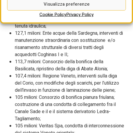
Visualizza preferenze
Piemonte, Canale Regina Elena e diramazione Alto
Novarese, manutenzione straordinaria delle gallerie e
Cookie Policy
Privacy Policy
dei vari tratti di canale per il miglioramento della
tenuta idraulica;
127,1 milioni: Ente acque della Sardegna, interventi di
manutenzione straordinaria con sostituzione e/o
risanamento strutturale di diversi tratti degli
acquedotti Coghinas I e II;
113,7 milioni: Consorzio della bonifica della
Basilicata, ripristino della diga di Abate Alonia;
107,4 milioni: Regione Veneto, interventi sulla diga
del Corio, con modifiche degli scarichi, per l’utilizzo
dell’invaso in funzione di laminazione delle piene;
105 milioni: Consorzio di bonifica pianura friulana;
costruzione di una condotta di collegamento fra il
Canale Sade e il e il sistema derivatorio Ledra-
Tagliamento;
105 milioni: Veritas Spa, condotta di interconnessione
del sistema Veneto orientale;