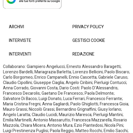
ARCHIVI
PRIVACY POLICY
INTERVISTE
GESTISCI COOKIE
INTERVENTI
REDAZIONE
Collaborano: Giampiero Angelucci; Ernesto Alessandro Baragetti;
Lorenzo Bardelli; Mariagrazia Barletta; Lorenzo Bellicini; Paolo Biscaro;
Carlo Borgomeo; Enrico Campanelli; Ennio Cascetta; Gabriele Caruso;
Claudio Cipollini; Giuseppe Ciaglia; Angelo Ciribini; Pierluigi Contucci;
Anna Corrado; Giovanni Costa; Dario Costi: Paolo D’Alessandris;
Francesco Decarolis; Gaetano De Francesco; Paola Delmonte;
Salvatore Di Bacco; Luigi Donato; Luca Ferrari; Francesco Ferrante;
Maria Cristina Fregni; Anna Gagliardi; Paolo Ghigliotti; Francesca Gioia;
Mauro Grassi; Niccolò Grassi; Bernardino Grignaffini; Giusy Iorlano;
Angelo Laratta; Claudio Lucidi; Maurizio Maresca; Pierluigi Mantini;
Emilia Martinelli; Antonio Massarutto; Francesca Mazzarella; Rosario
Mazzola; Chiara Micera; Antonio Mura; Ezio Piantedosi; Nicola Pini;
Luigi Prestinenza Puglisi; Paola Reggio; Matteo Rocchi; Emilio Sacchi;