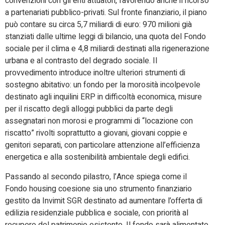
convenzioni con gli enti attuatori, favorendo anche il ricorso
a partenariati pubblico-privati. Sul fronte finanziario, il piano
può contare su circa 5,7 miliardi di euro: 970 milioni già
stanziati dalle ultime leggi di bilancio, una quota del Fondo
sociale per il clima e 4,8 miliardi destinati alla rigenerazione
urbana e al contrasto del degrado sociale. Il
provvedimento introduce inoltre ulteriori strumenti di
sostegno abitativo: un fondo per la morosità incolpevole
destinato agli inquilini ERP in difficoltà economica, misure
per il riscatto degli alloggi pubblici da parte degli
assegnatari non morosi e programmi di “locazione con
riscatto” rivolti soprattutto a giovani, giovani coppie e
genitori separati, con particolare attenzione all’efficienza
energetica e alla sostenibilità ambientale degli edifici.
Passando al secondo pilastro, l’Ance spiega come il
Fondo housing coesione sia uno strumento finanziario
gestito da Invimit SGR destinato ad aumentare l’offerta di
edilizia residenziale pubblica e sociale, con priorità al
recupero del patrimonio esistente. Il fondo sarà alimentato