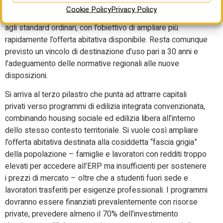
dimensionali minimi degli alloggi di edilizia sociale,
Cookie Policy
Privacy Policy
consentendo superfici e altezze interne ridotte rispetto
agli standard ordinari, con l’obiettivo di ampliare più
rapidamente l’offerta abitativa disponibile. Resta comunque
previsto un vincolo di destinazione d’uso pari a 30 anni e
l’adeguamento delle normative regionali alle nuove
disposizioni.
Si arriva al terzo pilastro che punta ad attrarre capitali
privati verso programmi di edilizia integrata convenzionata,
combinando housing sociale ed edilizia libera all’interno
dello stesso contesto territoriale. Si vuole così ampliare
l’offerta abitativa destinata alla cosiddetta “fascia grigia”
della popolazione – famiglie e lavoratori con redditi troppo
elevati per accedere all’ERP ma insufficienti per sostenere
i prezzi di mercato – oltre che a studenti fuori sede e
lavoratori trasferiti per esigenze professionali. I programmi
dovranno essere finanziati prevalentemente con risorse
private, prevedere almeno il 70% dell’investimento