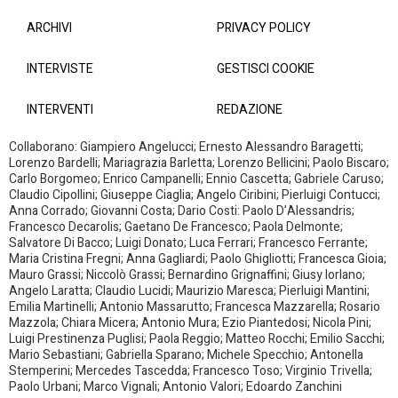
ARCHIVI
PRIVACY POLICY
INTERVISTE
GESTISCI COOKIE
INTERVENTI
REDAZIONE
Collaborano: Giampiero Angelucci; Ernesto Alessandro Baragetti;
Lorenzo Bardelli; Mariagrazia Barletta; Lorenzo Bellicini; Paolo Biscaro;
Carlo Borgomeo; Enrico Campanelli; Ennio Cascetta; Gabriele Caruso;
Claudio Cipollini; Giuseppe Ciaglia; Angelo Ciribini; Pierluigi Contucci;
Anna Corrado; Giovanni Costa; Dario Costi: Paolo D’Alessandris;
Francesco Decarolis; Gaetano De Francesco; Paola Delmonte;
Salvatore Di Bacco; Luigi Donato; Luca Ferrari; Francesco Ferrante;
Maria Cristina Fregni; Anna Gagliardi; Paolo Ghigliotti; Francesca Gioia;
Mauro Grassi; Niccolò Grassi; Bernardino Grignaffini; Giusy Iorlano;
Angelo Laratta; Claudio Lucidi; Maurizio Maresca; Pierluigi Mantini;
Emilia Martinelli; Antonio Massarutto; Francesca Mazzarella; Rosario
Mazzola; Chiara Micera; Antonio Mura; Ezio Piantedosi; Nicola Pini;
Luigi Prestinenza Puglisi; Paola Reggio; Matteo Rocchi; Emilio Sacchi;
Mario Sebastiani; Gabriella Sparano; Michele Specchio; Antonella
Stemperini; Mercedes Tascedda; Francesco Toso; Virginio Trivella;
Paolo Urbani; Marco Vignali; Antonio Valori; Edoardo Zanchini