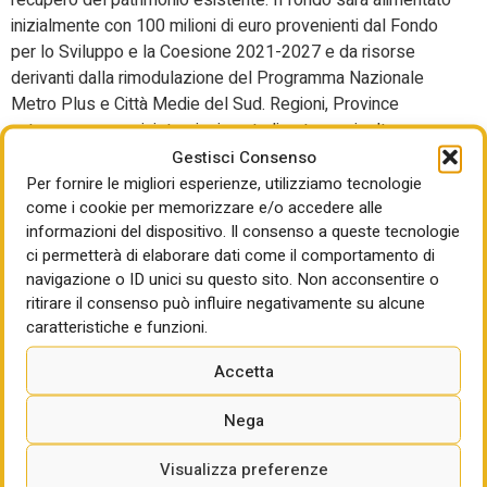
inizialmente con 100 milioni di euro provenienti dal Fondo
per lo Sviluppo e la Coesione 2021-2027 e da risorse
derivanti dalla rimodulazione del Programma Nazionale
Metro Plus e Città Medie del Sud. Regioni, Province
autonome e amministrazioni centrali potranno inoltre
contribuire utilizzando quote dei fondi europei e nazionali
Gestisci Consenso
destinati all’housing sociale e alla casa accessibile.
Per fornire le migliori esperienze, utilizziamo tecnologie
come i cookie per memorizzare e/o accedere alle
Accanto alle risorse finanziarie, il provvedimento introduce
informazioni del dispositivo. Il consenso a queste tecnologie
un ampio pacchetto di semplificazioni procedurali per
ci permetterà di elaborare dati come il comportamento di
accelerare gli interventi di recupero e rigenerazione urbana.
navigazione o ID unici su questo sito. Non acconsentire o
Tra le principali novità figurano l’utilizzo della SCIA per gli
ritirare il consenso può influire negativamente su alcune
interventi di ristrutturazione e demolizione-ricostruzione,
caratteristiche e funzioni.
conferenze di servizi semplificate con tempi ridotti e
meccanismi di superamento dei dissensi, procedure più
Accetta
snelle per il cambio di destinazione d’uso e la
dichiarazione automatica di pubblica utilità per i progetti
Nega
inseriti nei programmi di rigenerazione urbana e contrasto
al degrado. Il decreto prevede inoltre deroghe ai requisiti
Visualizza preferenze