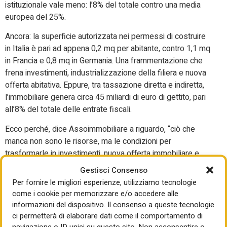
istituzionale vale meno: l’8% del totale contro una media
europea del 25%.
Ancora: la superficie autorizzata nei permessi di costruire
in Italia è pari ad appena 0,2 mq per abitante, contro 1,1 mq
in Francia e 0,8 mq in Germania. Una frammentazione che
frena investimenti, industrializzazione della filiera e nuova
offerta abitativa. Eppure, tra tassazione diretta e indiretta,
l’immobiliare genera circa 45 miliardi di euro di gettito, pari
all’8% del totale delle entrate fiscali.
Ecco perché, dice Assoimmobiliare a riguardo, “ciò che
manca non sono le risorse, ma le condizioni per
trasformarle in investimenti, nuova offerta immobiliare e
crescita economica”. In concreto, vanno rafforzati
e
Gestisci Consenso
ampliati gli strumenti di investimento come i fondi
Per fornire le migliori esperienze, utilizziamo tecnologie
immobiliari, Sicaf, veicoli di cartolarizzazione, società
come i cookie per memorizzare e/o accedere alle
quotate e non quotate. L’obiettivo è trasformare il risparmio
informazioni del dispositivo. Il consenso a queste tecnologie
privato e i capitali istituzionali in economia reale,
ci permetterà di elaborare dati come il comportamento di
rigenerazione urbana e infrastrutture immobiliari al servizio
navigazione o ID unici su questo sito. Non acconsentire o