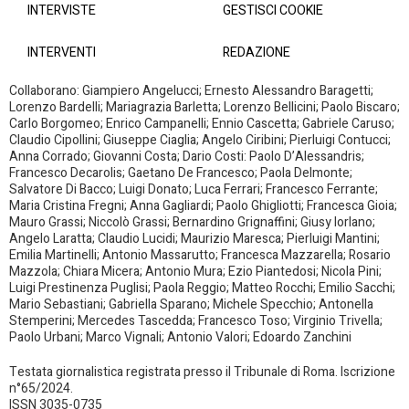
INTERVISTE
GESTISCI COOKIE
INTERVENTI
REDAZIONE
Collaborano: Giampiero Angelucci; Ernesto Alessandro Baragetti;
Lorenzo Bardelli; Mariagrazia Barletta; Lorenzo Bellicini; Paolo Biscaro;
Carlo Borgomeo; Enrico Campanelli; Ennio Cascetta; Gabriele Caruso;
Claudio Cipollini; Giuseppe Ciaglia; Angelo Ciribini; Pierluigi Contucci;
Anna Corrado; Giovanni Costa; Dario Costi: Paolo D’Alessandris;
Francesco Decarolis; Gaetano De Francesco; Paola Delmonte;
Salvatore Di Bacco; Luigi Donato; Luca Ferrari; Francesco Ferrante;
Maria Cristina Fregni; Anna Gagliardi; Paolo Ghigliotti; Francesca Gioia;
Mauro Grassi; Niccolò Grassi; Bernardino Grignaffini; Giusy Iorlano;
Angelo Laratta; Claudio Lucidi; Maurizio Maresca; Pierluigi Mantini;
Emilia Martinelli; Antonio Massarutto; Francesca Mazzarella; Rosario
Mazzola; Chiara Micera; Antonio Mura; Ezio Piantedosi; Nicola Pini;
Luigi Prestinenza Puglisi; Paola Reggio; Matteo Rocchi; Emilio Sacchi;
Mario Sebastiani; Gabriella Sparano; Michele Specchio; Antonella
Stemperini; Mercedes Tascedda; Francesco Toso; Virginio Trivella;
Paolo Urbani; Marco Vignali; Antonio Valori; Edoardo Zanchini
Testata giornalistica registrata presso il Tribunale di Roma. Iscrizione
n°65/2024.
ISSN 3035-0735