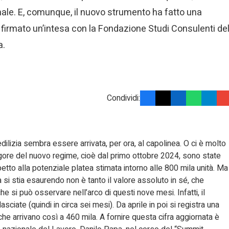
nale. E, comunque, il nuovo strumento ha fatto una
e firmato un’intesa con la Fondazione Studi Consulenti de
a.
Condividi:
’edilizia sembra essere arrivata, per ora, al capolinea. O ci è molto
vigore del nuovo regime, cioè dal primo ottobre 2024, sono state
petto alla potenziale platea stimata intorno alle 800 mila unità. Ma
 si stia esaurendo non è tanto il valore assoluto in sé, che
e si può osservare nell’arco di questi nove mesi. Infatti, il
asciate (quindi in circa sei mesi). Da aprile in poi si registra una
che arrivano così a 460 mila. A fornire questa cifra aggiornata è