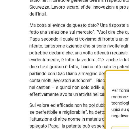
stato, ieri, il direttore generale dell’Inl, l’Ispett
Sicurezza. Lavoro sicuro: sfide, innovazioni e pro
dell’Inail.
Ma cosa si evince da questo dato? Una risposta arr
fatto una selezione sul mercato”. “Vuol dire che qua
Papa secondo il quale ci troviamo di fronte a un p
riferito, tantissime aziende che si sono rivolte agli
potrebbe dedurre che, una volta ottenuti i requisiti
evidentemente, è tutto da vedere. C’è anche la le
dire che il grosso è fatto, hanno ottenuto la patent
parlando con Diac Diario a margine del Summit Sicu
conta molti lavoratori autonomi”. Bisogna ricordare
nei cantieri – e quindi non solo edili- e, pertanto,
Per forni
effettivamente svolta un’attività nei cantieri.
memorizza
tecnologi
Sul valore ed efficacia non ha poi dubbi il direttor
unici su 
se perfettibile e migliorabile”, ha detto. “Soltanto n
negativam
l’attuazione di altre norme in materia di visualizz
spiegato Papa, la patente può essere ora visualizzat