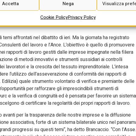
Accetta
Nega
Visualizza pref
sociale, si guarda alle imprese più virtuose e si scelgono,
oltre, i crediti aggiuntivi sono una forma di premialità: ti do più
Cookie Policy
Privacy Policy
 in salute e sicurezza. Chi più investe, più lavora: è questo il
temi affrontati nel dibattito di ieri. Ma la giornata ha registrato
 Consulenti del lavoro e l’Ance. L’obiettivo è quello di promuovere
ei rapporti di lavoro gestiti dalle imprese impegnate nella filiera
azione di metodi innovativi e strumenti sussidiari ai controlli
 dei lavoratori e la crescita del tessuto imprenditoriale. L’intesa
ndere l’utilizzo dell’asseverazione di conformità dei rapporti di
 Edilizia) quale strumento volontario di verifica e premiante delle
’opportunità per rafforzare gli imprescindibili strumenti di
Durc e la verifica di congruità ed è pensata per favorire un sistema
elgono di certificare la regolarità dei propri rapporti di lavoro.
 avanti per la trasparenza delle nostre imprese e la diffusione
’azione associativa, forte di un sistema bilaterale unico nel panoram
o grandi progressi su questi temi“, ha detto Brancaccio. “Con l’Asse.