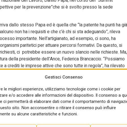
orato nazionale del Lavoro, Danilo Papa, nel corso del “Summit
spettive per la prevenzione”che si è svolto presso la sede
iva dallo stesso Papa ed è quella che “la patente ha punti ha gi
lcuno non ha i requisiti e che c’è chi si sta adeguando”, rileva
rocesso importante. Nell’artigianato, ad esempio, ci sono, ha
 organismi paritetici per attuare percorsi formativi. Da questo, si
 richiesti, ci potrebbe essere un nuovo slancio nelle richieste. Ma,
ttura della presidente dell’Ance, Federica Brancaccio. “Possiamo
e a crediti le imprese attive che sono tutte in regola”, ha rilevato
rezza. Ma c’è “un’area grigia fatta di imprese dormienti e che
Gestisci Consenso
 che l’obbligo riguarda tutte le imprese che a vario titolo operan
 il possesso della patente punti è legata al momento in cui viene
re le migliori esperienze, utilizziamo tecnologie come i cookie per
re e/o accedere alle informazioni del dispositivo. Il consenso a q
e ci permetterà di elaborare dati come il comportamento di navigazi
e dell’Inl: “è uno strumento importante, è una vera rivoluzione anch
questo sito. Non acconsentire o ritirare il consenso può influire
ell’ultima settimana sono stati fatti altri passi importanti con
ente su alcune caratteristiche e funzioni.
azione della patente e implementazione dei crediti”. Come ha
a da tutti i soggetti interessati ad attivare un lavoro, cioè dai