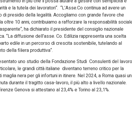
o strumento in più che li possa aiutare a gestire con semplicità e
ità e la tutela dei lavoratori“. “L’Asse.Co continua ad avere un
i presidio della legalità. Accogliamo con grande favore che
a oltre 10 anni, contribuiamo a rafforzare la responsabilità social
asparente“, ha dichiarato il presidente del consiglio nazionale
ca. “La diffusione dell’asse. Co. Edilizia rappresenta una scelta
o edile in un percorso di crescita sostenibile, tutelando al
o della filiera produttiva“.
resentato uno studio della Fondazione Studi Consulenti del lavor
rticolare, le grandi città italiane diventano terreno critico per la
 maglia nera per gli infortuni in itinere. Nel 2024, a Roma quasi un
a durante il tragitto casa-lavoro, il più alto a livello nazionale.
renze Genova si attestano al 23,4% e Torino al 23,1%.