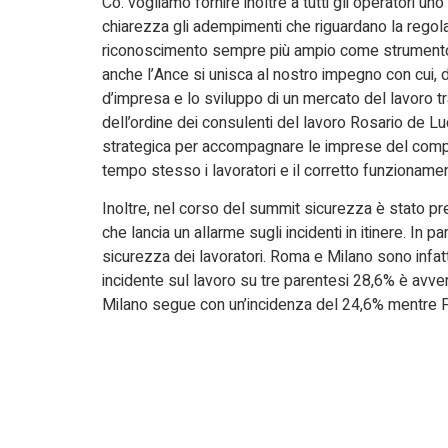
Co. vogliamo fornire inoltre a tutti gli operatori un
chiarezza gli adempimenti che riguardano la regolar
riconoscimento sempre più ampio come strumento d
anche l’Ance si unisca al nostro impegno con cui, d
d’impresa e lo sviluppo di un mercato del lavoro tr
dell’ordine dei consulenti del lavoro Rosario de Lu
strategica per accompagnare le imprese del compart
tempo stesso i lavoratori e il corretto funzionament
Inoltre, nel corso del summit sicurezza è stato p
che lancia un allarme sugli incidenti in itinere. In pa
sicurezza dei lavoratori. Roma e Milano sono infatti
incidente sul lavoro su tre parentesi 28,6% è avvenut
Milano segue con un’incidenza del 24,6% mentre Fi