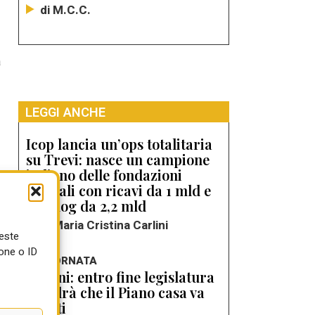
di M.C.C.
à
LEGGI ANCHE
Icop lancia un’ops totalitaria
su Trevi: nasce un campione
italiano delle fondazioni
speciali con ricavi da 1 mld e
o
backlog da 2,2 mld
di Maria Cristina Carlini
ueste
one o ID
e
LA GIORNATA
Meloni: entro fine legislatura
si vedrà che il Piano casa va
avanti