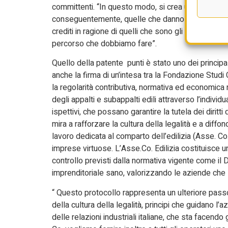
committenti. “In questo modo, si crea un controllo 
conseguentemente, quelle che danno più garanzia”. In
crediti in ragione di quelli che sono gli investimenti
percorso che dobbiamo fare”.
Quello della patente punti è stato uno dei principali 
anche la firma di un’intesa tra la Fondazione Studi
la regolarità contributiva, normativa ed economica n
degli appalti e subappalti edili attraverso l’individu
ispettivi, che possano garantire la tutela dei diritti
mira a rafforzare la cultura della legalità e a diffo
lavoro dedicata al comparto dell’edilizia (Asse. Co.
imprese virtuose. L’Asse.Co. Edilizia costituisce un
controllo previsti dalla normativa vigente come il 
imprenditoriale sano, valorizzando le aziende che sc
“ Questo protocollo rappresenta un ulteriore passo
della cultura della legalità, principi che guidano l
delle relazioni industriali italiane, che sta facend