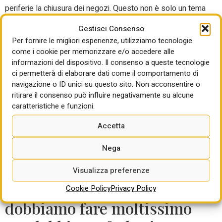
periferie la chiusura dei negozi. Questo non è solo un tema
economico, è un tema sociale, è un tema civico: ogni
Gestisci Consenso
negozio che chiude vuol dire spegnere le luci, ridurre la
Per fornire le migliori esperienze, utilizziamo tecnologie
sicurezza, ridurre le occasioni di incontro delle persone di
come i cookie per memorizzare e/o accedere alle
quella strada, di quel quartiere, ridurre gli strumenti di
informazioni del dispositivo. Il consenso a queste tecnologie
acquisto e di relazione delle fasce più deboli, gli anziani
ci permetterà di elaborare dati come il comportamento di
che non possono prendere la macchina per andare nei
navigazione o ID unici su questo sito. Non acconsentire o
centri commerciali. Tutto questo diventa un problema
ritirare il consenso può influire negativamente su alcune
sociale di isolamento di questi soggetti. Noi spingiamo
caratteristiche e funzioni.
anche molto su questo aspetto del ruolo civico, non ci
Accetta
piace dire ruolo sociale, non vanno occupati spazi che
sono di altri, del terzo settore, non profit. Ma un ruolo
Nega
civico c’è ed eccome”.
”In Italia abbiamo già le
Visualizza preferenze
città 15 minuti, non
Cookie Policy
Privacy Policy
dobbiamo fare moltissimo