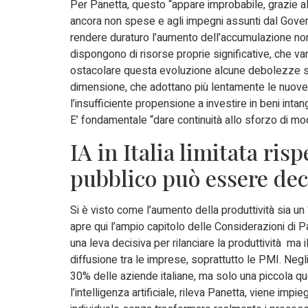
Per Panetta, questo “appare improbabile, grazie alla
ancora non spese e agli impegni assunti dal Govern
rendere duraturo l’aumento dell’accumulazione non
dispongono di risorse proprie significative, che va
ostacolare questa evoluzione alcune debolezze str
dimensione, che adottano più lentamente le nuove t
l’insufficiente propensione a investire in beni intan
E’ fondamentale “dare continuità allo sforzo di m
IA in Italia limitata risp
pubblico può essere dec
Si è visto come l’aumento della produttività sia un
apre qui l’ampio capitolo delle Considerazioni di Pa
una leva decisiva per rilanciare la produttività ma 
diffusione tra le imprese, soprattutto le PMI. Negli 
30% delle aziende italiane, ma solo una piccola quo
l’intelligenza artificiale, rileva Panetta, viene impi