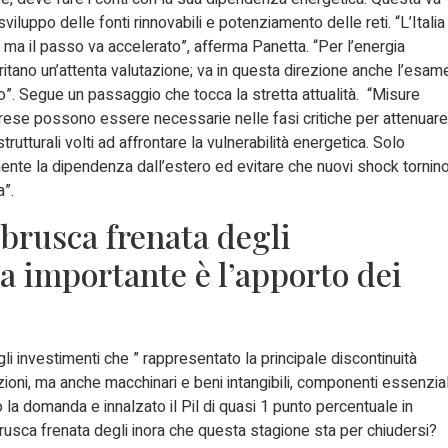
sviluppo delle fonti rinnovabili e potenziamento delle reti. “L’Italia
 ma il passo va accelerato”, afferma Panetta. “Per l’energia
ritano un’attenta valutazione; va in questa direzione anche l’esam
”. Segue un passaggio che tocca la stretta attualità. “Misure
rese possono essere necessarie nelle fasi critiche per attenuare
strutturali volti ad affrontare la vulnerabilità energetica. Solo
mente la dipendenza dall’estero ed evitare che nuovi shock tornin
a”.
 brusca frenata degli
a importante è l’apporto dei
li investimenti che ” rappresentato la principale discontinuità
uzioni, ma anche macchinari e beni intangibili, componenti essenzial
o la domanda e innalzato il Pil di quasi 1 punto percentuale in
usca frenata degli inora che questa stagione sta per chiudersi?