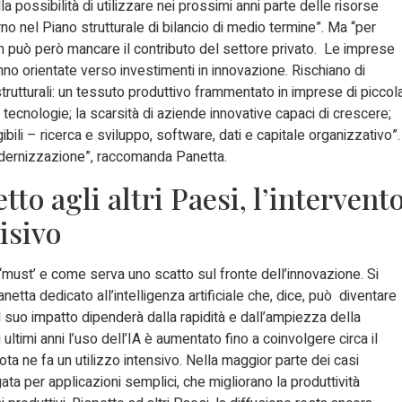
 possibilità di utilizzare nei prossimi anni parte delle risorse
o nel Piano strutturale di bilancio di medio termine”. Ma “per
 può però mancare il contributo del settore privato. Le imprese
nno orientate verso investimenti in innovazione. Rischiano di
utturali: un tessuto produttivo frammentato in imprese di piccol
ecnologie; la scarsità di aziende innovative capaci di crescere;
gibili – ricerca e sviluppo, software, dati e capitale organizzativo”.
odernizzazione”, raccomanda Panetta.
etto agli altri Paesi, l’intervent
isivo
 ‘must’ e come serva uno scatto sul fronte dell’innovazione. Si
netta dedicato all’intelligenza artificiale che, dice, può diventare
il suo impatto dipenderà dalla rapidità e dall’ampiezza della
ultimi anni l’uso dell’IA è aumentato fino a coinvolgere circa il
ta ne fa un utilizzo intensivo. Nella maggior parte dei casi
egata per applicazioni semplici, che migliorano la produttività