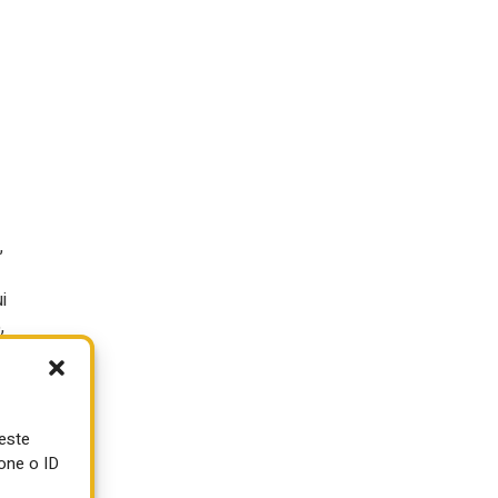
,
i
,
ueste
one o ID