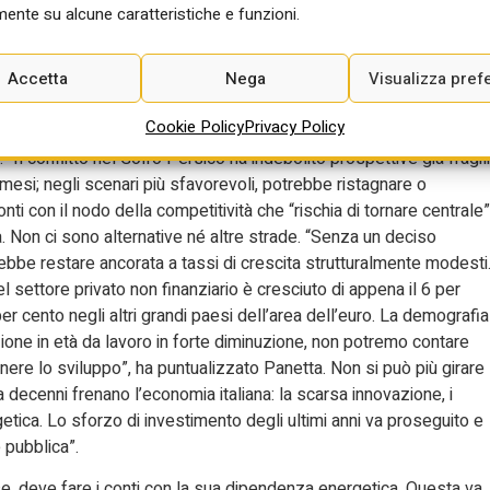
ente su alcune caratteristiche e funzioni.
ffrontare le debolezze che la
Accetta
Nega
Visualizza pref
Cookie Policy
Privacy Policy
taliana che aveva mostrato “una significativa capacità di tenuta”
Il conflitto nel Golfo Persico ha indebolito prospettive già fragili
 mesi; negli scenari più sfavorevoli, potrebbe ristagnare o
onti con il nodo della competitività che “rischia di tornare centrale”
à. Non ci sono alternative né altre strade. “Senza un deciso
rebbe restare ancorata a tassi di crescita strutturalmente modesti
el settore privato non finanziario è cresciuto di appena il 6 per
per cento negli altri grandi paesi dell’area dell’euro. La demografia
ione in età da lavoro in forte diminuzione, non potremo contare
ere lo sviluppo”, ha puntualizzato Panetta. Non si può più girare
decenni frenano l’economia italiana: la scarsa innovazione, i
getica. Lo sforzo di investimento degli ultimi anni va proseguito e
e pubblica”.
e, deve fare i conti con la sua dipendenza energetica. Questa va