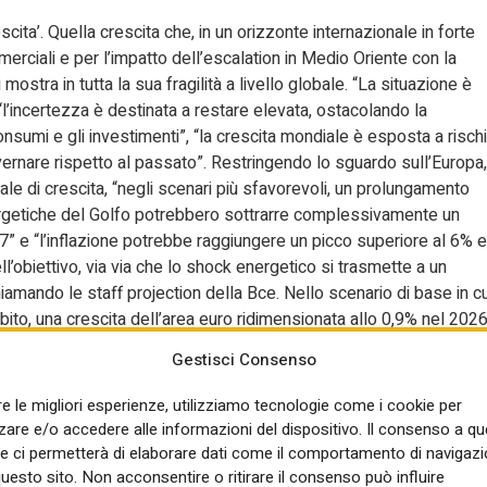
ita’. Quella crescita che, in un orizzonte internazionale in forte
rciali e per l’impatto dell’escalation in Medio Oriente con la
ostra in tutta la sua fragilità a livello globale. “La situazione è
’incertezza è destinata a restare elevata, ostacolando la
onsumi e gli investimenti”, “la crescita mondiale è esposta a rischi
governare rispetto al passato”. Restringendo lo sguardo sull’Europa,
ziale di crescita, “negli scenari più sfavorevoli, un prolungamento
 energetiche del Golfo potrebbero sottrarre complessivamente un
7” e “l’inflazione potrebbe raggiungere un picco superiore al 6% e
l’obiettivo, via via che lo shock energetico si trasmette a un
iamando le staff projection della Bce. Nello scenario di base in cu
to, una crescita dell’area euro ridimensionata allo 0,9% nel 2026
flazione aumenterebbe al 2,6 per cento nel 2026 e tornerebbe
Gestisci Consenso
oli devono essere uno sprone a superare tutte le “esitazioni o
ono efficacia nelle pastoie di “negoziati lunghi, compromessi al
re le migliori esperienze, utilizziamo tecnologie come i cookie per
rse annunciate ma non mobilitate”. Insomma, la Ue sa bene quello
re e/o accedere alle informazioni del dispositivo. Il consenso a q
il compito ora è trasformarle in decisioni tempestive, finanziamenti
e ci permetterà di elaborare dati come il comportamento di navigazi
di esecuzione che si misura la credibilità dell’azione europea”.
questo sito. Non acconsentire o ritirare il consenso può influire