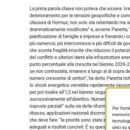
La prima parola chiave non poteva che essere ‘cresc
deterioramento per le tensioni geopolitiche e comme
chiusura di Hormuz, non solo sta rallentando ma si m
drammaticamente modificata” e, avverte Panetta, “l
pianificazione di famiglie e imprese e frenando i c
più numerosi, più interconnessi e più difficili da 
che sconta fragilità irrisolte che riducono il poten
del conflitto e ulteriori danni alle infrastrutture
punto percentuale alla crescita nel biennio 2026-2
se non contrastata, rimanere a lungo al di sopra del
numero crescente di settori”, ha detto Panetta rich
lo shock energetico verrebbe rapidamente riassorbi
per poi risalire all’1,5 nel biennio seguente. L’in
successivamente all’obiettivo. Numeri che già da s
risposte parziali” sulla via delle riforme che perd
Per forni
ribasso, applicazioni nazionali disomogenee, riso
memorizza
che deve fare: “le priorità sono state individuate; 
tecnologi
adeguati e risultati concreti. È su questa capacità 
unici su 