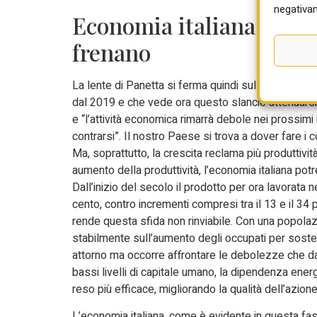
negativam
Economia italiana deve a
frenano
La lente di Panetta si ferma quindi sull”economia i
dal 2019 e che vede ora questo slancio attenuarsi. “
e “l’attività economica rimarrà debole nei prossimi
contrarsi”. Il nostro Paese si trova a dover fare i c
Ma, soprattutto, la crescita reclama più produttivit
aumento della produttività, l’economia italiana pot
Dall’inizio del secolo il prodotto per ora lavorata n
cento, contro incrementi compresi tra il 13 e il 34 
rende questa sfida non rinviabile. Con una popolaz
stabilmente sull’aumento degli occupati per sosten
attorno ma occorre affrontare le debolezze che da 
bassi livelli di capitale umano, la dipendenza ener
reso più efficace, migliorando la qualità dell’azion
L’economia italiana, come è evidente in questa fas