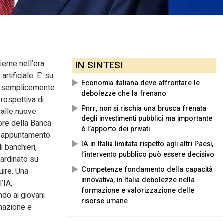
sieme nell’era
IN SINTESI
artificiale. E’ su
Economia italiana deve affrontare le
on semplicemente
debolezze che la frenano
rospettiva di
Pnrr, non si rischia una brusca frenata
 alle nuove
degli investimenti pubblici ma importante
ore della Banca
è l’apporto dei privati
le appuntamento
IA in Italia limitata rispetto agli altri Paesi,
i banchieri,
l’intervento pubblico può essere decisivo
cardinato su
Competenze fondamento della capacità
uire. Una
innovativa, in Italia debolezze nella
’IA,
formazione e valorizzazione delle
ndo ai giovani
risorse umane
rmazione e