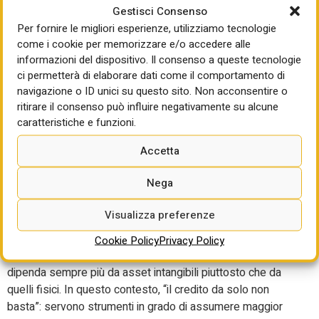
finanziario. “Questa trasformazione richiederà alle imprese
Gestisci Consenso
investimenti ingenti, diversi per natura da quelli tradizionali.
Per fornire le migliori esperienze, utilizziamo tecnologie
Molti saranno immateriali: ricerca, software, dati,
come i cookie per memorizzare e/o accedere alle
competenze, organizzazione. Sono investimenti difficili da
informazioni del dispositivo. Il consenso a queste tecnologie
valutare dall’esterno, spesso rischiosi, con ritorni incerti e
ci permetterà di elaborare dati come il comportamento di
navigazione o ID unici su questo sito. Non acconsentire o
lontani nel tempo”. Per questo “senza una finanza
ritirare il consenso può influire negativamente su alcune
adeguata l’innovazione resta un’idea; con finanza paziente,
caratteristiche e funzioni.
capitale di rischio e mercati più profondi può diventare
crescita, occupazione e competitività”.
Accetta
Su questo punto si è innestato il contributo della
Nega
vicepresidente della BEI, Gelsomina Vigliotti, che ha posto
l’accento sulla necessità di sviluppare strumenti finanziari
Visualizza preferenze
adeguati alla nuova economia. “Sostenere l’innovazione
significa sostenere la sovranità tecnologica europea”, ha
Cookie Policy
Privacy Policy
affermato, osservando come la creazione di valore
dipenda sempre più da asset intangibili piuttosto che da
quelli fisici. In questo contesto, “il credito da solo non
basta”: servono strumenti in grado di assumere maggior