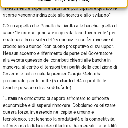
moltiplicatore di un aumento permanente degli
investimenti è superiore all’unità e può triplicare quando le
risorse vengono indirizzate alla ricerca e allo sviluppo”.
C’è un appello che Panetta ha rivolto alle banche: quello di
usare “le risorse generate in questa fase favorevole” per
sostenere la crescita dell’economia e non far mancare il
credito alle aziende “con buone prospettive di sviluppo”.
Nessun accenno e riferimento da parte del Governatore
alla vexata quaestio dei contributi chiesti alle banche in
manovra, al centro di tensioni tra i partiti della coalizione di
Governo e sulla quale la premier Giorgia Meloni ha
pronunciato parole nette (5 miliardi di 44 di profittil le
banche possono dirsi soddisfatte).
“L’Italia ha dimostrato di sapere affrontare le difficoltà
economiche e di sapersi rinnovare. Dobbiamo valorizzare
questa forza, investendo nel capitale umano e
tecnologico, sostenendo la produttività e la competitività,
rafforzando la fiducia dei cittadini e dei mercati. La solidità