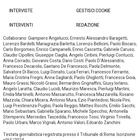
INTERVISTE
GESTISCI COOKIE
INTERVENTI
REDAZIONE
Collaborano: Giampiero Angelucci; Ernesto Alessandro Baragetti;
Lorenzo Bardelli; Mariagrazia Barletta; Lorenzo Bellicini; Paolo Biscaro;
Carlo Borgomeo; Enrico Campanelli; Ennio Cascetta; Gabriele Caruso;
Claudio Cipollini; Giuseppe Ciaglia; Angelo Ciribini; Pierluigi Contucci;
Anna Corrado; Giovanni Costa; Dario Costi: Paolo D’Alessandris;
Francesco Decarolis; Gaetano De Francesco; Paola Delmonte;
Salvatore Di Bacco; Luigi Donato; Luca Ferrari; Francesco Ferrante;
Maria Cristina Fregni; Anna Gagliardi; Paolo Ghigliotti; Francesca Gioia;
Mauro Grassi; Niccolò Grassi; Bernardino Grignaffini; Giusy Iorlano;
Angelo Laratta; Claudio Lucidi; Maurizio Maresca; Pierluigi Mantini;
Emilia Martinelli; Antonio Massarutto; Francesca Mazzarella; Rosario
Mazzola; Chiara Micera; Antonio Mura; Ezio Piantedosi; Nicola Pini;
Luigi Prestinenza Puglisi; Paola Reggio; Matteo Rocchi; Emilio Sacchi;
Mario Sebastiani; Gabriella Sparano; Michele Specchio; Antonella
Stemperini; Mercedes Tascedda; Francesco Toso; Virginio Trivella;
Paolo Urbani; Marco Vignali; Antonio Valori; Edoardo Zanchini
Testata giornalistica registrata presso il Tribunale di Roma. Iscrizione