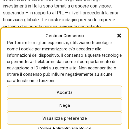
investimenti in Italia sono tornati a crescere con vigore,
superando – in rapporto al PIL – i livelli precedenti la crisi
finanziaria globale . Le nostre indagini presso le imprese
indicano che questa ripresa, avvenuta nonostante
l’incertezza degli ultimi anni, è stata trainata – ha spiegato
Gestisci Consenso
– dall’esigenza di adeguare il capitale produttivo
Per fornire le migliori esperienze, utilizziamo tecnologie
all’innovazione digitale e alla transizione energetica e
come i cookie per memorizzare e/o accedere alle
climatica. A sostenerla hanno contribuito consistenti
informazioni del dispositivo. Il consenso a queste tecnologie
incentivi pubblici: nel programma Transizione 4.0 sono stati
ci permetterà di elaborare dati come il comportamento di
navigazione o ID unici su questo sito. Non acconsentire o
maturati, tra il 2020 e il 2023, crediti di imposta per oltre 30
ritirare il consenso può influire negativamente su alcune
miliardi di euro. Nonostante questi sviluppi positivi, a fronte
caratteristiche e funzioni.
della forte crescita dell’occupazione, il rapporto tra capitale
e lavoro ha continuato a ridursi, con effetti negativi sulla
Accetta
produttività del lavoro. Il declino demografico rende ancora
più urgente accelerare l’accumulazione di capitale e
Nega
rafforzare la capacità innovativa del sistema produttivo.
Occorre quindi orientare le risorse verso investimenti ad
Visualizza preferenze
alto contenuto tecnologico. Secondo nostre valutazioni, il
Cookie Policy
Privacy Policy