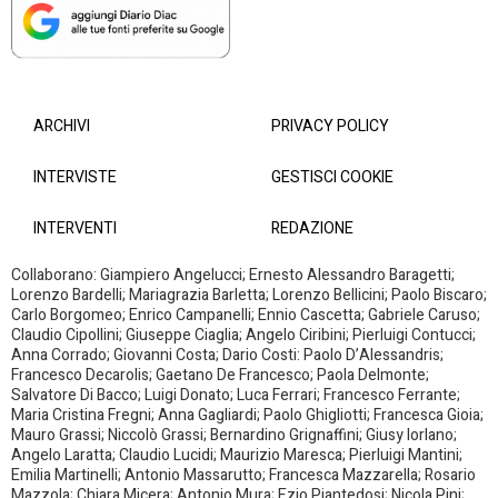
ARCHIVI
PRIVACY POLICY
INTERVISTE
GESTISCI COOKIE
INTERVENTI
REDAZIONE
Collaborano: Giampiero Angelucci; Ernesto Alessandro Baragetti;
Lorenzo Bardelli; Mariagrazia Barletta; Lorenzo Bellicini; Paolo Biscaro;
Carlo Borgomeo; Enrico Campanelli; Ennio Cascetta; Gabriele Caruso;
Claudio Cipollini; Giuseppe Ciaglia; Angelo Ciribini; Pierluigi Contucci;
Anna Corrado; Giovanni Costa; Dario Costi: Paolo D’Alessandris;
Francesco Decarolis; Gaetano De Francesco; Paola Delmonte;
Salvatore Di Bacco; Luigi Donato; Luca Ferrari; Francesco Ferrante;
Maria Cristina Fregni; Anna Gagliardi; Paolo Ghigliotti; Francesca Gioia;
Mauro Grassi; Niccolò Grassi; Bernardino Grignaffini; Giusy Iorlano;
Angelo Laratta; Claudio Lucidi; Maurizio Maresca; Pierluigi Mantini;
Emilia Martinelli; Antonio Massarutto; Francesca Mazzarella; Rosario
Mazzola; Chiara Micera; Antonio Mura; Ezio Piantedosi; Nicola Pini;