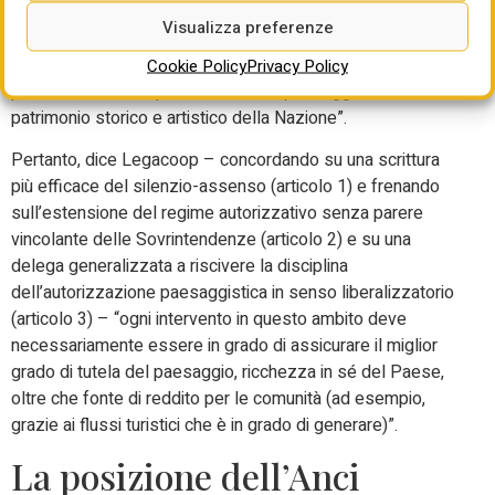
poste a tutela del paesaggio, bene pubblico di primaria
Visualizza preferenze
rilevanza, tanto da godere di specifica tutela
costituzionale, tant’è che l’articolo 9 della Costituzione
Cookie Policy
Privacy Policy
prevede che “la Repubblica tutela il paesaggio e il
patrimonio storico e artistico della Nazione”.
Pertanto, dice Legacoop – concordando su una scrittura
più efficace del silenzio-assenso (articolo 1) e frenando
sull’estensione del regime autorizzativo senza parere
vincolante delle Sovrintendenze (articolo 2) e su una
delega generalizzata a riscivere la disciplina
dell’autorizzazione paesaggistica in senso liberalizzatorio
(articolo 3) – “ogni intervento in questo ambito deve
necessariamente essere in grado di assicurare il miglior
grado di tutela del paesaggio, ricchezza in sé del Paese,
oltre che fonte di reddito per le comunità (ad esempio,
grazie ai flussi turistici che è in grado di generare)”.
La posizione dell’Anci