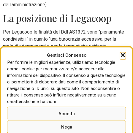
dell’amministrazione).
La posizione di Legacoop
Per Legacoop le finalità del Ddl AS1372 sono “pienamente
condivisibili” in quanto “una burocrazia eccessiva, per la
mole di adempimenti e per le tempistiche richieste,
rappresenta un ostacolo all’azione sia dei privati cittadini
Gestisci Consenso
sia, a maggior ragione, delle imprese, di qualsiasi settore”.
Per fornire le migliori esperienze, utilizziamo tecnologie
Allo stesso tempo – sostengono le cooperative – “le
come i cookie per memorizzare e/o accedere alle
norme, per essere agevolmente applicate, devono essere
informazioni del dispositivo. Il consenso a queste tecnologie
il più possibile chiare e non contraddittorie, al fine di
ci permetterà di elaborare dati come il comportamento di
navigazione o ID unici su questo sito. Non acconsentire o
permettere a tutti i soggetti del diritto di fare un
ritirare il consenso può influire negativamente su alcune
ragionevole affidamento sulle modalità con cui le norme
caratteristiche e funzioni.
stesse saranno applicate”.
Accetta
Detto questo, Legaccop non segue l’orientamento radicale
della proposta e ricorda che “le norme che qui si discutono
Nega
e che il Ddl si propone di modificare o integrare, sono