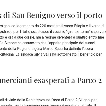
 di San Benigno verso il porto
igno, collegamento da 220 metri tra il varco Etiopia e il varco di
trade per l’Italia, sostituisce il vecchio “giro Lanterna” e serve 
ratto è ora a due corsie, ma a regime diventerà a quattro entro fine
De Simone ha annunciato che l’appalto principale del tunnel
dente della Regione Liguria Marco Bucci ha definito l’opera
ttadina. La sindaca Silvia Salis ha sottolineato il beneficio per
mmercianti esasperati a Parco 2
i di viale della Resistenza, nell’area di Parco 2 Giugno, per i
i sabato, ma le transenne sono ancora davanti alle attività. Il