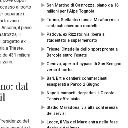
va, dove dopo i
San Martino di Castrozza, piano da 16
accesso al porto
milioni per l’Alpe Tognola
er separare i
Torino, Stellantis rilancia Mirafiori ma i
emi trovano
sindacati chiedono modelli
 Ancona, il piano
strozza, il
Padova, ex Rizzato: via libera a
studentato e supermercato
 al progetto ex
la a Trieste,
Trieste, Cittadella dello sport pronta a
o da 431 milioni
Barcola entro l’estate
olzano.
Genova, aperto il bypass di San Benigno
verso il porto
Bari, Brt e cantieri: commercianti
no: dal
esasperati a Parco 2 Giugno
Napoli, campetti degradati: il Circolo
il
Tennis offre aiuto
Stadio Maradona, via alla conferenza
dei servizi
 Presidenza del
Lecce, il Via del Mare entra nella fase
ercato coperto di