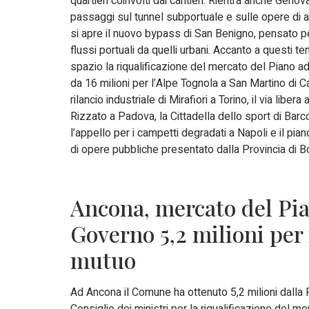
quartieri coinvolti dai cantieri. Rientra anche Geno
passaggi sul tunnel subportuale e sulle opere di 
si apre il nuovo bypass di San Benigno, pensato p
flussi portuali da quelli urbani. Accanto a questi t
spazio la riqualificazione del mercato del Piano ad
da 16 milioni per l’Alpe Tognola a San Martino di Ca
rilancio industriale di Mirafiori a Torino, il via libera
Rizzato a Padova, la Cittadella dello sport di Barco
l’appello per i campetti degradati a Napoli e il pian
di opere pubbliche presentato dalla Provincia di B
Ancona, mercato del Pia
Governo 5,2 milioni per 
mutuo
Ad Ancona il Comune ha ottenuto 5,2 milioni dalla
Consiglio dei ministri per la riqualificazione del m