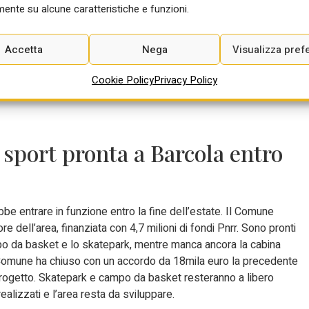
ente su alcune caratteristiche e funzioni.
mente il Piano urbanistico attuativo per l’area ex Rizzato, tra via
g-Despar prevede un edificio fino a nove piani, con circa 350 posti
base. L’assessore comunale all’Urbanistica Andrea Ragona ha
Accetta
Nega
Visualizza pref
tutelare il parco del Basso Isonzo. I 31mila metri cubi previsti in
. Il Comune acquisirà anche oltre 36mila metri quadrati di verde in
Cookie Policy
Privacy Policy
cheggi permeabili, corte interna e sistemi anti-allagamento.
o sport pronta a Barcola entro
bbe entrare in funzione entro la fine dell’estate. Il Comune
re dell’area, finanziata con 4,7 milioni di fondi Pnrr. Sono pronti
po da basket e lo skatepark, mentre manca ancora la cabina
Il Comune ha chiuso con un accordo da 18mila euro la precedente
rogetto. Skatepark e campo da basket resteranno a libero
ealizzati e l’area resta da sviluppare.