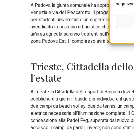
negativam
A Padova la giunta comunale ha approvato definitiva
Venezia e via del Pescarotto. Il progetto di Aspia
per studenti universitari e un supermercato alla 
rivendicato lo scambio urbanistico che consente di 
un’area agricola saranno trasferiti sull’ex fabbrica
zona Padova Est. Il complesso avrà tetti verdi, par
Trieste, Cittadella dell
l’estate
A Trieste la Cittadella dello sport di Barcola dovre
pubblicherà a giorni il bando per individuare il gesto
due campi da beach volley, due da tennis, un cam
elettrica necessaria all’illuminazione completa. 
concessione alla Padel Fvg, superata dal nuovo p
accesso. I campi da padel, invece, non sono stati r