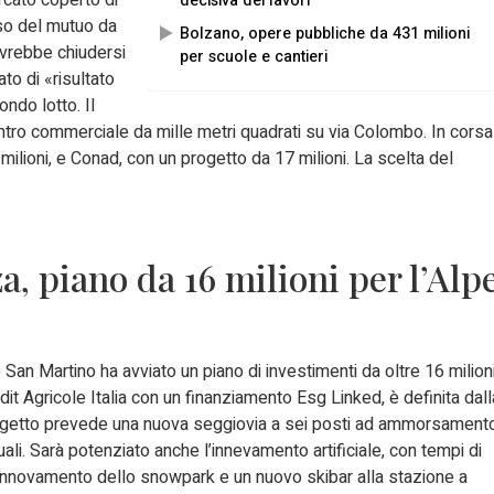
decisiva dei lavori
eso del mutuo da
Bolzano, opere pubbliche da 431 milioni
dovrebbe chiudersi
per scuole e cantieri
to di «risultato
ndo lotto. Il
ro commerciale da mille metri quadrati su via Colombo. In corsa
milioni, e Conad, con un progetto da 17 milioni. La scelta del
, piano da 16 milioni per l’Alp
San Martino ha avviato un piano di investimenti da oltre 16 milion
it Agricole Italia con un finanziamento Esg Linked, è definita dall
l progetto prevede una nuova seggiovia a sei posti ad ammorsament
uali. Sarà potenziato anche l’innevamento artificiale, con tempi di
 rinnovamento dello snowpark e un nuovo skibar alla stazione a