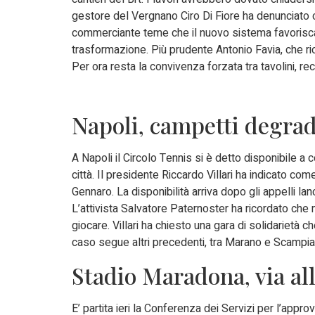
gestore del Vergnano Ciro Di Fiore ha denunciato cali
commerciante teme che il nuovo sistema favorisca so
trasformazione. Più prudente Antonio Favia, che rico
Per ora resta la convivenza forzata tra tavolini, reci
Napoli, campetti degrada
A Napoli il Circolo Tennis si è detto disponibile a c
città. Il presidente Riccardo Villari ha indicato co
Gennaro. La disponibilità arriva dopo gli appelli lanci
L’attivista Salvatore Paternoster ha ricordato che
giocare. Villari ha chiesto una gara di solidarietà che
caso segue altri precedenti, tra Marano e Scampia, 
Stadio Maradona, via all
E’ partita ieri la Conferenza dei Servizi per l’appr