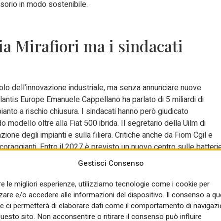
nsorio in modo sostenibile.
ia Mirafiori ma i sindacati
olo dell’innovazione industriale, ma senza annunciare nuove
lantis Europe Emanuele Cappellano ha parlato di 5 miliardi di
pianto a rischio chiusura. I sindacati hanno però giudicato
 modello oltre alla Fiat 500 ibrida. Il segretario della Uilm di
ione degli impianti e sulla filiera. Critiche anche da Fiom Cgil e
coraggianti. Entro il 2027 è previsto un nuovo centro sulle batterie
Gestisci Consenso
libera a studentato e
re le migliori esperienze, utilizziamo tecnologie come i cookie per
re e/o accedere alle informazioni del dispositivo. Il consenso a q
e ci permetterà di elaborare dati come il comportamento di navigazi
questo sito. Non acconsentire o ritirare il consenso può influire