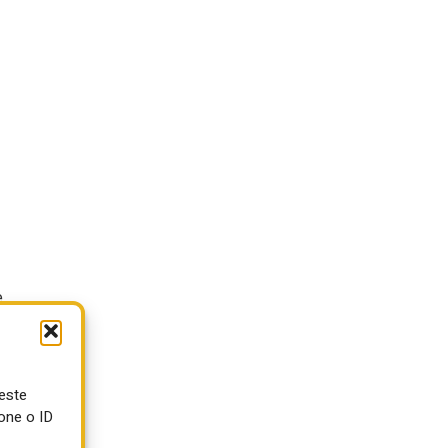
.
ueste
one o ID